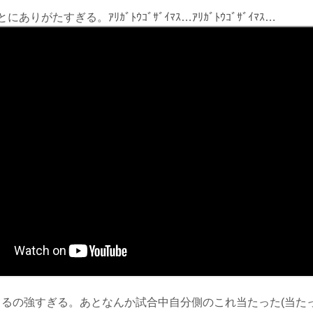
ぎる。ｱﾘｶﾞﾄｳｺﾞｻﾞｲﾏｽ…​​​​​​​ｱﾘｶﾞﾄｳｺﾞｻﾞｲﾏｽ…
るの強すぎる。あとなんか試合中自分側のこれ当たった(当たって