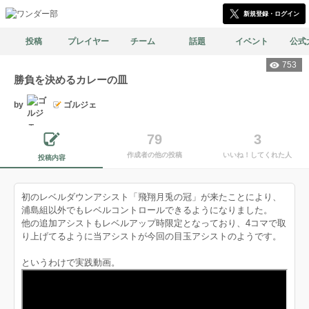
新規登録・ログイン
投稿
プレイヤー
チーム
話題
イベント
公式
753
勝負を決めるカレーの皿
by
ゴルジェ
79
3
作成者の他の投稿
いいね！してくれた人
投稿内容
初のレベルダウンアシスト「飛翔月兎の冠」が来たことにより、
浦島組以外でもレベルコントロールできるようになりました。
他の追加アシストもレベルアップ時限定となっており、4コマで取
り上げてるように当アシストが今回の目玉アシストのようです。
というわけで実践動画。