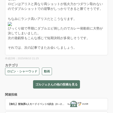
ロビンはアリスと異なり両ショットが低火力かつダウン取れない
のでダブルショットでの迎撃がしっかりできると勝てそうです。
あと刻印２段階の微量スロウがほぼ無意味という快速っぷりも面白かったです。
ちなみにランク高いアリスだとこうなります。
びっくり箱で早期にダブルエピ倒したのでカレー発動前に大勢が
決してしまいました。
次の遊戯祭もこんな感じで短期決戦が多発しそうです。
それでは、次の記事でまたお会いしましょう。
作成日時：2025/08/10 21:25
カテゴリ
ロビン・シャーウッド
動画
ゴルジェさんの他の投稿を見る
関連投稿
【御礼】冒険譚4人モードイベント5試合（0～299）＋300帯1試合お試し
by
ネオ29
文筆