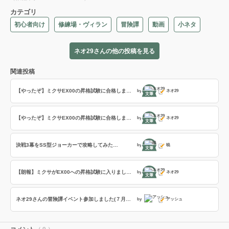
カテゴリ
初心者向け
修練場・ヴィラン
冒険譚
動画
小ネタ
ネオ29さんの他の投稿を見る
関連投稿
【やったぞ】ミクサEX00の昇格試験に合格しました！
by
ネオ29
文筆
【やったぞ】ミクサEX00の昇格試験に合格しました！
by
ネオ29
文筆
決戦3幕をSS型ジョーカーで攻略してみた…
by
暁
文筆
【朗報】ミクサがEX00への昇格試験に入りました。
by
ネオ29
文筆
ネオ29さんの冒険譚イベント参加しました(７月号)&決戦第３幕配信
by
アッシュ