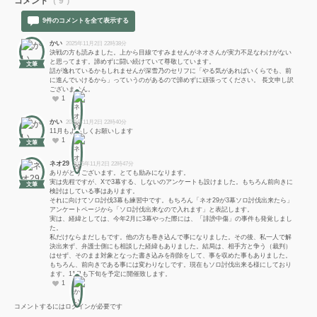
コメント
（ 9 ）
9件のコメントを全て表示する
かい
2025年11月2日 22時38分
決戦の方も読みました。上から目線ですみませんがネオさんが実力不足なわけがない
と思ってます。諦めずに闘い続けていて尊敬しています。
文筆
話が逸れているかもしれませんが深雪乃のセリフに「やる気があればいくらでも、前
に進んでいけるから」っていうのがあるので諦めずに頑張ってください。 長文申し訳
ございません。
1
かい
2025年11月2日 22時40分
11月もよろしくお願いします
1
文筆
ネオ29
2025年11月2日 22時47分
ありがとうございます。とても励みになります。
実は先程ですが、Xで3幕する、しないのアンケートも設けました。もちろん前向きに
文筆
検討はしている事はあります。
それに向けてソロ討伐3幕も練習中です。もちろん「ネオ29が3幕ソロ討伐出来たら」
アンケートページから「ソロ討伐出来なので入れます」と表記します。
実は、経緯としては、今年2月に3幕やった際には、「誹謗中傷」の事件も発覚しまし
た。
私だけならまだしもです。他の方も巻き込んで事になりました。その後、私一人で解
決出来ず、弁護士側にも相談した経緯もありました。結局は、相手方と争う（裁判）
はせず、そのまま対象となった書き込みを削除をして、事を収めた事もありました。
もちろん、前向きである事には変わりなしです。現在もソロ討伐出来る様にしており
ます。11月も下旬を予定に開催致します。
1
コメントするにはログインが必要です