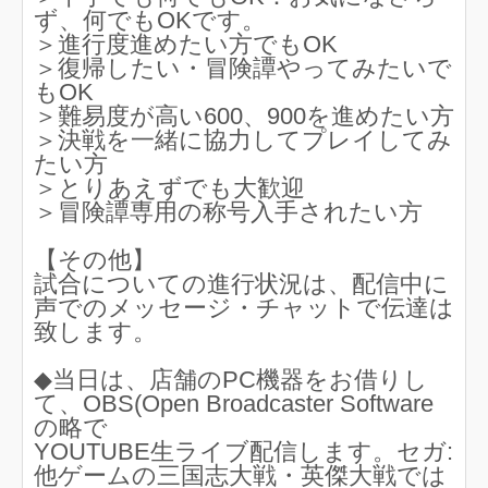
ず、何でもOKです。
＞進行度進めたい方でもOK
＞復帰したい・冒険譚やってみたいで
もOK
＞難易度が高い600、900を進めたい方
＞決戦を一緒に協力してプレイしてみ
たい方
＞とりあえずでも大歓迎
＞冒険譚専用の称号入手されたい方
【その他】
試合についての進行状況は、配信中に
声でのメッセージ・チャットで伝達は
致します。
◆当日は、店舗のPC機器をお借りし
て、OBS(Open Broadcaster Software
の略で
YOUTUBE生ライブ配信します。セガ:
他ゲームの三国志大戦・英傑大戦では