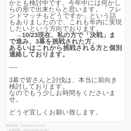
かとも検討中です。今年中には何かし
らの形で出来たらと思います。「フレ
ンドマッチもどうですか」という話
もありましたので、これも年内に実現
したいという方向でおります。
→10/23現在、私の方で「決戦」ま
で進み、3幕を挑戦された方、
あるいはこれから挑戦される方と個別
連絡しております。
----
3幕で皆さんと討伐は、本当に前向き
検討しております。
なのでもう少しお時間をくださいま
せ。
どうぞ宜しくお願い致します。
更新日時：2025/10/25 10:43
（作成日時：2025/10/25 10:42）