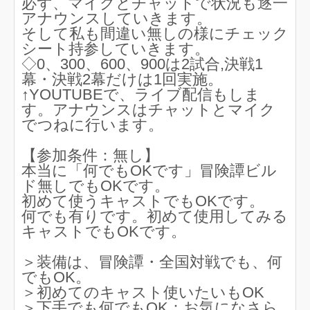
必ず、マイクとチャットで状況も逐一
アナウンスしていきます。
そして私も間違い無しの様にチェック
シート持参していきます。
◇0、300、600、900は2試合,決戦1
幕・決戦2幕だけは1回実施。
↑YOUTUBEで、ライブ配信もしま
す。アナウンスはチャットとマイク
でつねに行います。
【参加条件：無し】
本当に「何でもOKです」冒険譚ビル
ド無しでもOKです。
初めて使うキャストでもOKです。
何でも有りです。初めて使用してみる
キャストでもOKです。
＞装備は、冒険譚・全国対戦でも、何
でもOK。
＞初めてのキャスト使いたいもOK
＞下手でも何でもOK：お気になさら