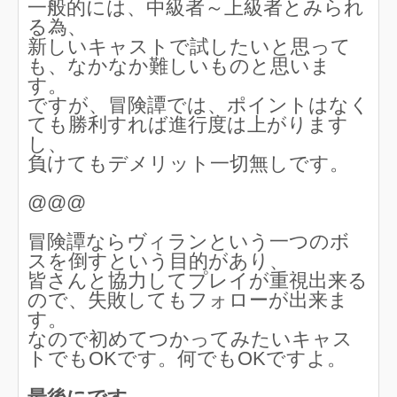
一般的には、中級者～上級者とみられ
る為、
新しいキャストで試したいと思って
も、なかなか難しいものと思いま
す。
ですが、冒険譚では、ポイントはなく
ても勝利すれば進行度は上がります
し、
負けてもデメリット一切無しです。
@@@
冒険譚ならヴィランという一つのボ
スを倒すという目的があり、
皆さんと協力してプレイが重視出来る
ので、失敗してもフォローが出来ま
す。
なので初めてつかってみたいキャス
トでもOKです。何でもOKですよ。