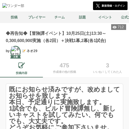
新規登録・ログイン
投稿
プレイヤー
チーム
話題
イベント
公式
712
◆再告知◆【冒険譚イベント】10月25日(土)13:30～
0,300,600,900実施（各2回）＋決戦1幕,2幕(各1試合)
by
ネオ29
文筆
475
3
作成者の他の投稿
いいね！してくれた人
投稿内容
既にお知らせ済みですが、改めまして
お知らせを致します。
本日、予定通りに実施致します。
1試合でも、ビルド冒険譚無し、新し
いキャストを試してみたい、何でも
でも、大丈夫です。
どうぞお気軽にご参加下さいませ。