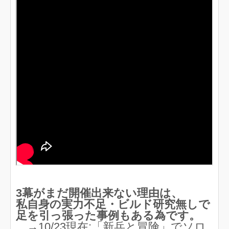
3幕がまだ開催出来ない理由は、
私自身の実力不足・ビルド研究無しで
足を引っ張った事例もある為です。
→10/23現在:「新兵と冒険」でソロ