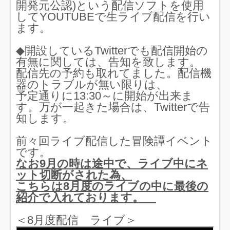
開発元公認)という配信ソフトを使用
してYOUTUBEで生ライブ配信を行い
ます。
◆開設しているTwitterでも配信開始の
有無に関しては、告知を致します。
配信先の予約も取れてました。配信機
器のトラブルが無い限りは、
予定通りに13:30～に開始が出来ま
す。万が一起きた場合は、Twitterで告
知します。
前々回ライブ配信した冒険譚イベント
です。
なお9月の時は途中で、ライブ中にネ
ット切断がされた為、
こちらは8月度のライブの中に最後の
紹介で入れております。
＜8月度配信 ライブ＞