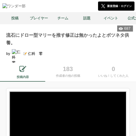
新規登録・ログイン
投稿
プレイヤー
チーム
話題
イベント
公式
687
流石にドロー型マリーを推す修正は無かったよとボツネタ供
養。
by
仁科 零
183
0
作成者の他の投稿
いいね！してくれた人
投稿内容