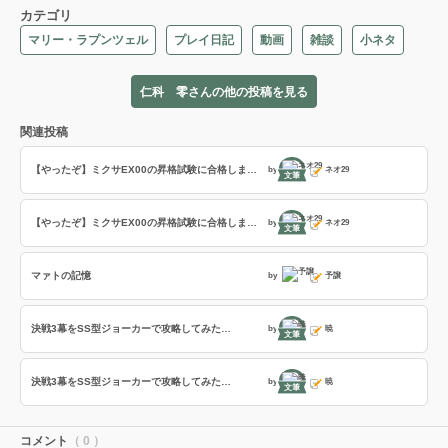
カテゴリ
マリー・ラプンツェル
プレイ日記
動画
雑談
小ネタ
仁科 零さんの他の投稿を見る
関連投稿
【やったぞ】ミクサEX00の昇格試験に合格しました！
by
ネオ29
文筆
【やったぞ】ミクサEX00の昇格試験に合格しました！
by
ネオ29
文筆
マァトの記憶
by
予譲
決戦3幕をSS型ジョーカーで攻略してみた…
by
暁
文筆
決戦3幕をSS型ジョーカーで攻略してみた…
by
暁
文筆
コメント
（ 0 ）