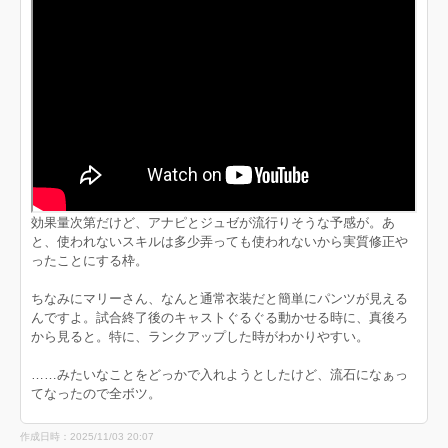
効果量次第だけど、アナピとジュゼが流行りそうな予感が。あ
と、使われないスキルは多少弄っても使われないから実質修正や
ったことにする枠。
ちなみにマリーさん、なんと通常衣装だと簡単にパンツが見える
んですよ。試合終了後のキャストぐるぐる動かせる時に、真後ろ
から見ると。特に、ランクアップした時がわかりやすい。
……みたいなことをどっかで入れようとしたけど、流石になぁっ
てなったので全ボツ。
作成日時：2025/11/03 20:07