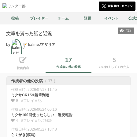
新規登録・ログイン
投稿
プレイヤー
チーム
話題
イベント
公式
712
文筆を貰った話と近況
by
kalme./アザリア
17
5
文筆
作成者の他の投稿
いいね！してくれた人
投稿内容
作成者の他の投稿
（ 17 ）
作成日時: 2026/07/17 11:45
ミクサCR15&銅筆到達
9
#プレイ日記
作成日時: 2026/06/24 00:16
ミクサ100回使ったらしい、近況報告
4
#プレイ日記 #雑談
作成日時: 2026/05/27 18:48
らくがき(模写)