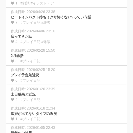
1
#雑談 #イラスト・アート
作成日時: 2026/04/26 23:38
ヒートインパクト持ちミクサ怖くない?っていう話
7
#プレイ日記 #雑談
作成日時: 2026/04/06 23:10
戻ってきた話
4
#プレイ日記 #雑談
作成日時: 2026/02/28 15:50
2月総括
3
#プレイ日記
作成日時: 2026/02/25 15:20
プレイ予定兼近況
6
#プレイ日記
作成日時: 2026/01/26 23:39
土日成果と近況
4
#プレイ日記
作成日時: 2026/01/18 21:34
進捗が出てないタイプの近況
1
#プレイ日記
作成日時: 2026/01/05 22:43