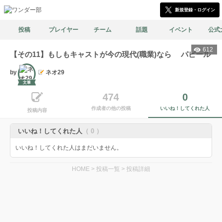
新規登録・ログイン
投稿
プレイヤー
チーム
話題
イベント
公式
612
【その11】もしもキャストが今の現代(職業)なら パピール
by
ネオ29
文筆
474
0
作成者の他の投稿
いいね！してくれた人
投稿内容
いいね！してくれた人
（ 0 ）
いいね！してくれた人はまだいません。
HOME
>
投稿一覧
>
投稿詳細