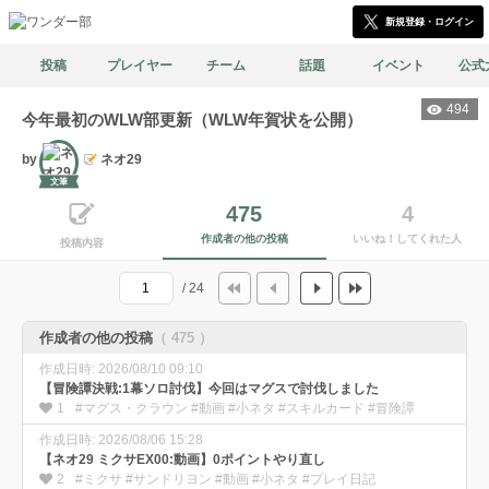
新規登録・ログイン
投稿
プレイヤー
チーム
話題
イベント
公式
494
今年最初のWLW部更新（WLW年賀状を公開）
by
ネオ29
文筆
475
4
作成者の他の投稿
いいね！してくれた人
投稿内容
/ 24
作成者の他の投稿
（ 475 ）
作成日時: 2026/08/10 09:10
【冒険譚決戦:1幕ソロ討伐】今回はマグスで討伐しました
1
#マグス・クラウン #動画 #小ネタ #スキルカード #冒険譚
作成日時: 2026/08/06 15:28
【ネオ29 ミクサEX00:動画】0ポイントやり直し
2
#ミクサ #サンドリヨン #動画 #小ネタ #プレイ日記