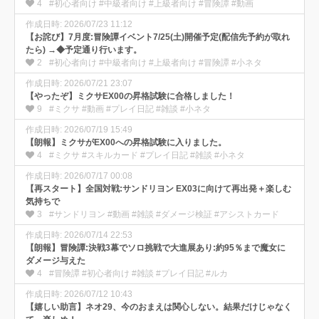
4
#初心者向け #中級者向け #上級者向け #冒険譚 #動画
作成日時: 2026/07/23 11:12
【お詫び】7月度:冒険譚イベント7/25(土)開催予定(配信先予約が取れ
たら) →◆予定通り行います。
2
#初心者向け #中級者向け #上級者向け #冒険譚 #小ネタ
作成日時: 2026/07/21 23:07
【やったぞ】ミクサEX00の昇格試験に合格しました！
9
#ミクサ #動画 #プレイ日記 #雑談 #小ネタ
作成日時: 2026/07/19 15:49
【朗報】ミクサがEX00への昇格試験に入りました。
4
#ミクサ #スキルカード #プレイ日記 #雑談 #小ネタ
作成日時: 2026/07/17 00:08
【再スタート】全国対戦:サンドリヨン EX03に向けて再出発＋楽しむ
気持ちで
3
#サンドリヨン #動画 #雑談 #ダメージ検証 #アシストカード
作成日時: 2026/07/14 22:53
【朗報】冒険譚:決戦3幕でソロ挑戦で大進展あり:約95％まで魔女に
ダメージ与えた
4
#冒険譚 #初心者向け #雑談 #プレイ日記 #ルカ
作成日時: 2026/07/12 10:43
【嬉しい助言】ネオ29、今のおまえは関心しない。結果だけじゃなく