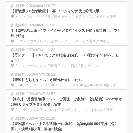
作成日時: 2026/08/02 06:27
【冒険譚ソロ討伐動画】1幕:ドロシィで討伐と称号入手
3
#ドロシィ・ゲイル #動画 #推しキャスト #プレイ日記 #雑談
作成日時: 2026/08/01 22:39
ネオ29WLW近況＋"ファイター:メロウ"イラスト化（画力無し。でも
絵は好き）
3
#メロウ #プレイ日記 #イラスト・アート #小ネタ #雑談
作成日時: 2026/07/31 11:22
【再スタート】EX00でミクサ精進せねば。（EX戦ポイント0へ。し
かし）
2
#ミクサ #小ネタ #動画 #プレイ日記 #推しキャスト
作成日時: 2026/07/30 09:21
【即興】もしもキャストが現代社会にいたら
3
#シャドウ・アリス #リトル・アリス #雑談 #小ネタ #推しキャスト
作成日時: 2026/07/27 23:57
【御礼】7月度冒険譚イベントご視聴・ご参加＋【定期的】WLW:ネオ
29語りライブを自宅配信も実施
3
#小ネタ #動画 #プレイ日記 #サンドリヨン #お悩み相談室
作成日時: 2026/07/23 21:28
【冒険譚イベント】7月25日(土) 13:30～ 0,300,600,900実施（各2
回）＋決戦1幕,2幕,3幕(各1試合)