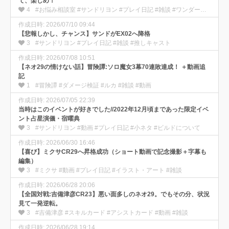
て、楽しめ！
4
#お悩み相談室 #サンドリヨン #プレイ日記 #雑談 #ワンダー部の使い方
作成日時: 2026/07/10 09:44
【悲報しかし、チャンス】サンドがEX02へ降格
3
#サンドリヨン #プレイ日記 #雑談 #推しキャスト
作成日時: 2026/07/08 10:51
【ネオ29の情けない話】冒険譚:ソロ魔女3幕70連敗達成！ ＋動画追
記
1
#冒険譚 #ダメージ検証 #ルカ #雑談 #動画
作成日時: 2026/07/05 22:39
当時はこのイベントが好きでした//2022年12月頃まであった限定イベ
ント占星演儀・宿曜典
3
#サンドリヨン #動画 #プレイ日記 #小ネタ #ビルドについて
作成日時: 2026/06/30 16:46
【喜び】ミクサCR29へ昇格成功（ショート動画で記念撮影＋字幕も
編集）
3
#ミクサ #動画 #プレイ日記 #イラスト・アート #雑談
作成日時: 2026/06/28 20:06
【全国対戦:吉備津彦CR23】悪い面多しのネオ29。でもその分、状況
見て一発逆転。
3
#吉備津彦 #スキルカード #アシストカード #動画 #雑談
作成日時: 2026/06/28 19:14