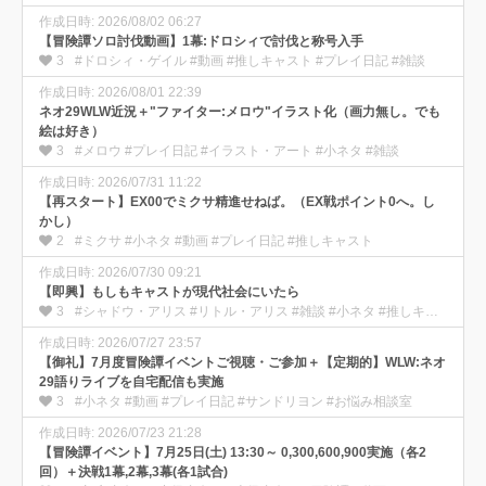
作成日時: 2026/08/02 06:27
【冒険譚ソロ討伐動画】1幕:ドロシィで討伐と称号入手
3
#ドロシィ・ゲイル #動画 #推しキャスト #プレイ日記 #雑談
作成日時: 2026/08/01 22:39
ネオ29WLW近況＋"ファイター:メロウ"イラスト化（画力無し。でも
絵は好き）
3
#メロウ #プレイ日記 #イラスト・アート #小ネタ #雑談
作成日時: 2026/07/31 11:22
【再スタート】EX00でミクサ精進せねば。（EX戦ポイント0へ。し
かし）
2
#ミクサ #小ネタ #動画 #プレイ日記 #推しキャスト
作成日時: 2026/07/30 09:21
【即興】もしもキャストが現代社会にいたら
3
#シャドウ・アリス #リトル・アリス #雑談 #小ネタ #推しキャスト
作成日時: 2026/07/27 23:57
【御礼】7月度冒険譚イベントご視聴・ご参加＋【定期的】WLW:ネオ
29語りライブを自宅配信も実施
3
#小ネタ #動画 #プレイ日記 #サンドリヨン #お悩み相談室
作成日時: 2026/07/23 21:28
【冒険譚イベント】7月25日(土) 13:30～ 0,300,600,900実施（各2
回）＋決戦1幕,2幕,3幕(各1試合)