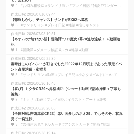
て、楽しめ！
4
#お悩み相談室 #サンドリヨン #プレイ日記 #雑談 #ワンダー部の使い方
作成日時: 2026/07/10 09:44
【悲報しかし、チャンス】サンドがEX02へ降格
3
#サンドリヨン #プレイ日記 #雑談 #推しキャスト
作成日時: 2026/07/08 10:51
【ネオ29の情けない話】冒険譚:ソロ魔女3幕70連敗達成！ ＋動画追
記
1
#冒険譚 #ダメージ検証 #ルカ #雑談 #動画
作成日時: 2026/07/05 22:39
当時はこのイベントが好きでした//2022年12月頃まであった限定イベ
ント占星演儀・宿曜典
3
#サンドリヨン #動画 #プレイ日記 #小ネタ #ビルドについて
作成日時: 2026/06/30 16:46
【喜び】ミクサCR29へ昇格成功（ショート動画で記念撮影＋字幕も
編集）
3
#ミクサ #動画 #プレイ日記 #イラスト・アート #雑談
作成日時: 2026/06/28 20:06
【全国対戦:吉備津彦CR23】悪い面多しのネオ29。でもその分、状況
見て一発逆転。
3
#吉備津彦 #スキルカード #アシストカード #動画 #雑談
作成日時: 2026/06/28 19:14