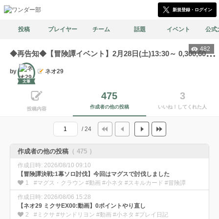
新規登録・ログイン
投稿
プレイヤー
チーム
話題
イベント
公式
482
◆
再告知◆【冒険譚イベント】2月28日(土)13:30～ 0,300,600,900実施（各2回）＋決戦1幕,2幕,3幕(各1試合)
by
ネオ29
文筆
475
3
作成者の他の投稿
いいね！してくれた人
投稿内容
/ 24
作成者の他の投稿
（ 475 ）
作成日時: 2026/08/10 09:10
【冒険譚決戦:1幕ソロ討伐】今回はマグスで討伐しました
1
#マグス・クラウン #動画 #小ネタ #スキルカード #冒険譚
作成日時: 2026/08/06 15:28
【ネオ29 ミクサEX00:動画】0ポイントやり直し
2
#ミクサ #サンドリヨン #動画 #小ネタ #プレイ日記