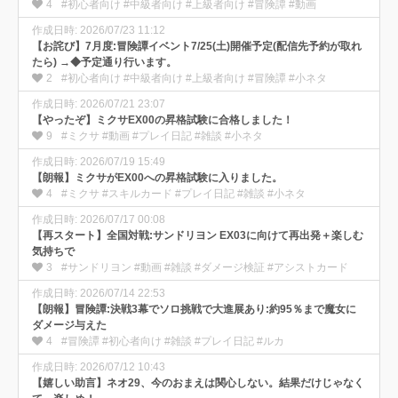
4
#初心者向け #中級者向け #上級者向け #冒険譚 #動画
作成日時: 2026/07/23 11:12
【お詫び】7月度:冒険譚イベント7/25(土)開催予定(配信先予約が取れ
たら) →◆予定通り行います。
2
#初心者向け #中級者向け #上級者向け #冒険譚 #小ネタ
作成日時: 2026/07/21 23:07
【やったぞ】ミクサEX00の昇格試験に合格しました！
9
#ミクサ #動画 #プレイ日記 #雑談 #小ネタ
作成日時: 2026/07/19 15:49
【朗報】ミクサがEX00への昇格試験に入りました。
4
#ミクサ #スキルカード #プレイ日記 #雑談 #小ネタ
作成日時: 2026/07/17 00:08
【再スタート】全国対戦:サンドリヨン EX03に向けて再出発＋楽しむ
気持ちで
3
#サンドリヨン #動画 #雑談 #ダメージ検証 #アシストカード
作成日時: 2026/07/14 22:53
【朗報】冒険譚:決戦3幕でソロ挑戦で大進展あり:約95％まで魔女に
ダメージ与えた
4
#冒険譚 #初心者向け #雑談 #プレイ日記 #ルカ
作成日時: 2026/07/12 10:43
【嬉しい助言】ネオ29、今のおまえは関心しない。結果だけじゃなく