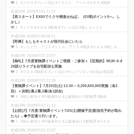
2
#メロウ #プレイ日記 #イラスト・アート #小ネタ #雑談
作成日時: 2026/07/31 11:22
【再スタート】EX00でミクサ精進せねば。（EX戦ポイント0へ。し
かし）
2
#ミクサ #小ネタ #動画 #プレイ日記 #推しキャスト
作成日時: 2026/07/30 09:21
【即興】もしもキャストが現代社会にいたら
3
#シャドウ・アリス #リトル・アリス #雑談 #小ネタ #推しキャスト
作成日時: 2026/07/27 23:57
【御礼】7月度冒険譚イベントご視聴・ご参加＋【定期的】WLW:ネオ
29語りライブを自宅配信も実施
3
#小ネタ #動画 #プレイ日記 #サンドリヨン #お悩み相談室
作成日時: 2026/07/23 21:28
【冒険譚イベント】7月25日(土) 13:30～ 0,300,600,900実施（各2
回）＋決戦1幕,2幕,3幕(各1試合)
4
#初心者向け #中級者向け #上級者向け #冒険譚 #動画
作成日時: 2026/07/23 11:12
【お詫び】7月度:冒険譚イベント7/25(土)開催予定(配信先予約が取れ
たら) →◆予定通り行います。
2
#初心者向け #中級者向け #上級者向け #冒険譚 #小ネタ
作成日時: 2026/07/21 23:07