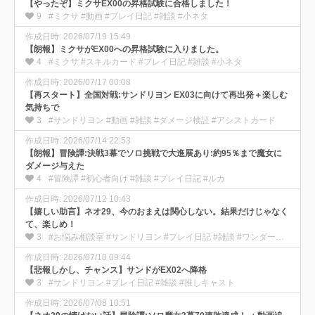
【やったぞ】ミクサEX00の昇格試験に合格しました！
9
#ミクサ #動画 #プレイ日記 #雑談 #小ネタ
作成日時: 2026/07/19 15:49
【朗報】ミクサがEX00への昇格試験に入りました。
4
#ミクサ #スキルカード #プレイ日記 #雑談 #小ネタ
作成日時: 2026/07/17 00:08
【再スタート】全国対戦:サンドリヨン EX03に向けて再出発＋楽しむ
気持ちで
3
#サンドリヨン #動画 #雑談 #ダメージ検証 #アシストカード
作成日時: 2026/07/14 22:53
【朗報】冒険譚:決戦3幕でソロ挑戦で大進展あり:約95％まで魔女に
ダメージ与えた
4
#冒険譚 #初心者向け #雑談 #プレイ日記 #ルカ
作成日時: 2026/07/12 10:43
【嬉しい助言】ネオ29、今のおまえは関心しない。結果だけじゃなく
て、楽しめ！
3
#お悩み相談室 #サンドリヨン #プレイ日記 #雑談 #ワンダー部の使い方
作成日時: 2026/07/10 09:44
【悲報しかし、チャンス】サンドがEX02へ降格
3
#サンドリヨン #プレイ日記 #雑談 #推しキャスト
作成日時: 2026/07/08 10:51