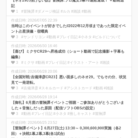
【ネオ29の情けない話】冒険譚:ソロ魔女3幕70連敗達成！ ＋動画追
記
1
#冒険譚 #ダメージ検証 #ルカ #雑談 #動画
作成日時: 2026/07/05 22:39
当時はこのイベントが好きでした//2022年12月頃まであった限定イベ
ント占星演儀・宿曜典
3
#サンドリヨン #動画 #プレイ日記 #小ネタ #ビルドについて
作成日時: 2026/06/30 16:46
【喜び】ミクサCR29へ昇格成功（ショート動画で記念撮影＋字幕も
編集）
3
#ミクサ #動画 #プレイ日記 #イラスト・アート #雑談
作成日時: 2026/06/28 20:06
【全国対戦:吉備津彦CR23】悪い面多しのネオ29。でもその分、状況
見て一発逆転。
3
#吉備津彦 #スキルカード #アシストカード #動画 #雑談
作成日時: 2026/06/28 19:14
【御礼】6月度の冒険譚イベントご視聴・ご参加ありがとうございま
した＋音無しだった原因（配信ソフトOBSの設定）
3
#動画 #プレイ日記 #小ネタ #推しキャスト #冒険譚
作成日時: 2026/06/25 23:52
【冒険譚イベント】6月27日(土) 13:30～ 0,300,600,900実施（各2
回）＋決戦1幕,2幕,3幕(各1試合)