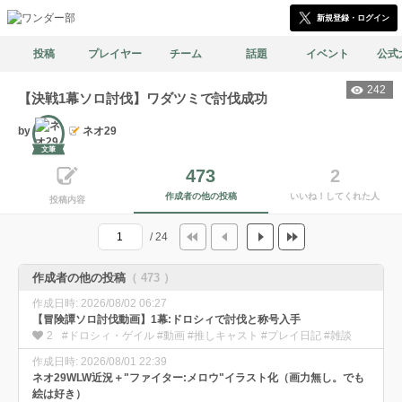
新規登録・ログイン
投稿
プレイヤー
チーム
話題
イベント
公式
242
【決戦1幕ソロ討伐】ワダツミで討伐成功
by
ネオ29
文筆
473
2
作成者の他の投稿
いいね！してくれた人
投稿内容
/ 24
作成者の他の投稿
（ 473 ）
作成日時: 2026/08/02 06:27
【冒険譚ソロ討伐動画】1幕:ドロシィで討伐と称号入手
2
#ドロシィ・ゲイル #動画 #推しキャスト #プレイ日記 #雑談
作成日時: 2026/08/01 22:39
ネオ29WLW近況＋"ファイター:メロウ"イラスト化（画力無し。でも
絵は好き）