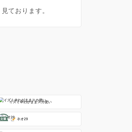
、見ております。
イズミ＠わがままスカ使い
ネオ29
文筆