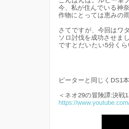
こんばんは。ルビー筆プ
今、私が住んでいる神
作物にとっては恵みの
さてですが、今回はワ
ソロ討伐を成功させました
ですとだいたい5分くら
ピーターと同じくDS1
＜ネオ29の冒険譚:決戦1
https://www.youtube.c