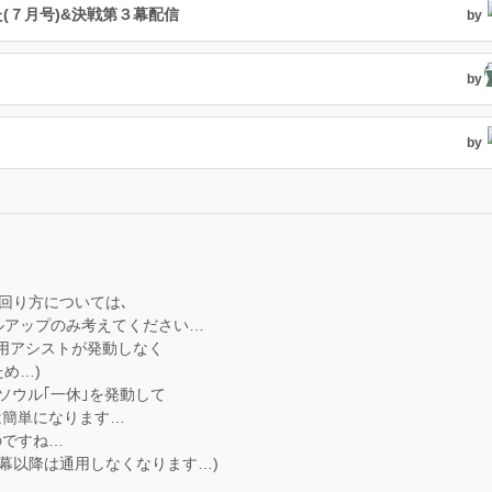
(７月号)&決戦第３幕配信
by
by
by
回り方については､
ルアップのみ考えてください…
用アシストが発動しなく
め…)
ソウル｢一休｣を発動して
は簡単になります…
のですね…
幕以降は通用しなくなります…)