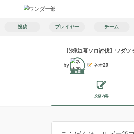
投稿
プレイヤー
チーム
【決戦1幕ソロ討伐】ワダツ
by
ネオ29
文筆
投稿内容