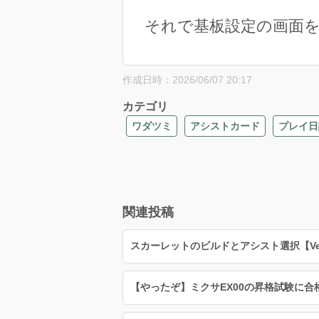
それで基板設定の画面
作成日時：2026/06/07 20:17
カテゴリ
ワダツミ
アシストカード
プレイ日
関連投稿
スカーレットのビルドとアシスト選択【Ver5
【やったぞ】ミクサEX00の昇格試験に合