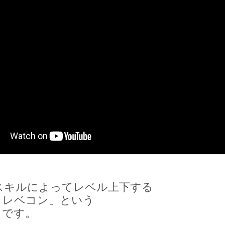
スキルによってレベル上下する
＝レベコン」という
、です。