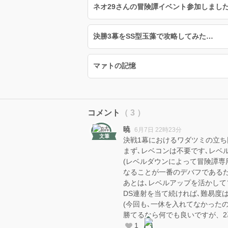
ネオ29さんの冒険譚イベント参加しました
決勝3幕をSS型玉藻で攻略してみた…
マァトの記憶
コメント
（ 3 ）
暁
6月7日 22時23分
文筆
決戦1幕におけるワダツミの立ち
まず､レベコンは不要です､レベ
(レベルダウンによって冒険譚専
なることが一番のデバフであるた
あとは､レベルアップを活かして
DS連射を当て続ければ､難易度
(今回も､一休を入れてなかった
勝てるなら何でも良いですが、2
1