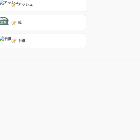
アッシュ
暁
文筆
予譲