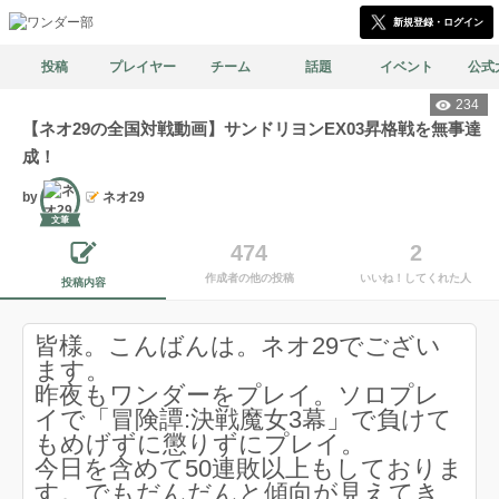
新規登録・ログイン
投稿
プレイヤー
チーム
話題
イベント
公式
234
【ネオ29の全国対戦動画】サンドリヨンEX03昇格戦を無事達
成！
by
ネオ29
文筆
474
2
作成者の他の投稿
いいね！してくれた人
投稿内容
皆様。こんばんは。ネオ29でござい
ます。
昨夜もワンダーをプレイ。ソロプレ
イで「冒険譚:決戦魔女3幕」で負けて
もめげずに懲りずにプレイ。
今日を含めて50連敗以上もしておりま
す。でもだんだんと傾向が見えてき