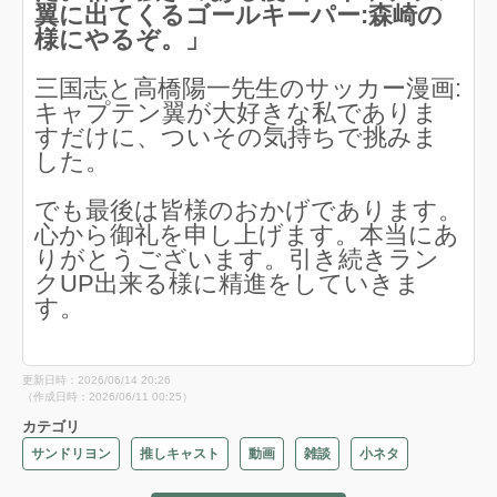
翼に出てくるゴールキーパー:森崎の
様にやるぞ。」
三国志と高橋陽一先生のサッカー漫画:
キャプテン翼が大好きな私でありま
すだけに、ついその気持ちで挑みま
した。
でも最後は皆様のおかげであります。
心から御礼を申し上げます。本当にあ
りがとうございます。引き続きラン
クUP出来る様に精進をしていきま
す。
更新日時：2026/06/14 20:26
（作成日時：2026/06/11 00:25）
カテゴリ
サンドリヨン
推しキャスト
動画
雑談
小ネタ