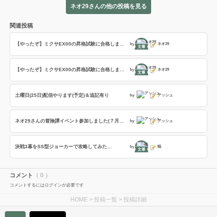
ネオ29さんの他の投稿を見る
関連投稿
【やったぞ】ミクサEX00の昇格試験に合格しました！
by
ネオ29
文筆
【やったぞ】ミクサEX00の昇格試験に合格しました！
by
ネオ29
文筆
土曜日(25日)配信やります(予定)＆追記有り
by
アッシュ
ネオ29さんの冒険譚イベント参加しました(７月号)&決戦第３幕配信
by
アッシュ
決戦3幕をSS型ジョーカーで攻略してみた…
by
暁
文筆
コメント
（ 0 ）
コメントするにはログインが必要です
HOME
>
投稿一覧
> 投稿詳細