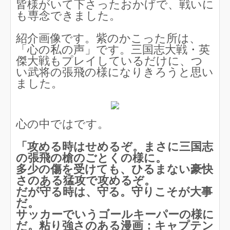
皆様がいて下さったおかげで、戦いに
も専念できました。
紹介画像です。紫のかこった所は、
「心の私の声」です。三国志大戦・英
傑大戦もプレイしているだけに、つ
い武将の張飛の様になりきろうと思い
ました。
心の中ではです。
「攻める時はせめるぞ。まさに三国志
の張飛の槍のごとくの様に。
多少の傷を受けても、ひるまない豪快
さのある猛攻で攻めるぞ。
だが守る時は、守る。守りこそが大事
だ。
サッカーでいうゴールキーパーの様に
だ。粘り強さのある漫画：キャプテン