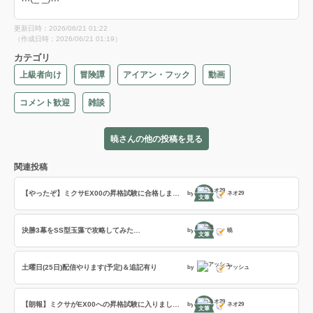
更新日時：2026/06/21 01:22
（作成日時：2026/06/21 01:19）
カテゴリ
上級者向け
冒険譚
アイアン・フック
動画
コメント歓迎
雑談
暁さんの他の投稿を見る
関連投稿
【やったぞ】ミクサEX00の昇格試験に合格しました！
by
ネオ29
文筆
決勝3幕をSS型玉藻で攻略してみた…
by
暁
文筆
土曜日(25日)配信やります(予定)＆追記有り
by
アッシュ
【朗報】ミクサがEX00への昇格試験に入りました。
by
ネオ29
文筆