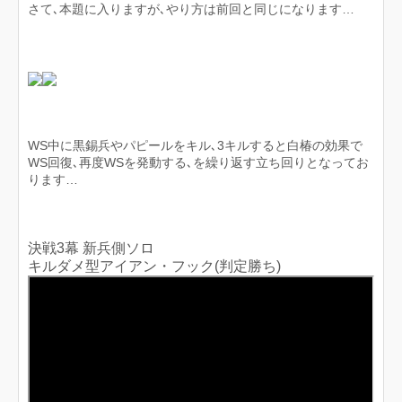
さて､本題に入りますが､やり方は前回と同じになります…
WS中に黒錫兵やパピールをキル､3キルすると白椿の効果で
WS回復､再度WSを発動する､を繰り返す立ち回りとなってお
ります…
決戦3幕 新兵側ソロ
キルダメ型アイアン・フック(判定勝ち)