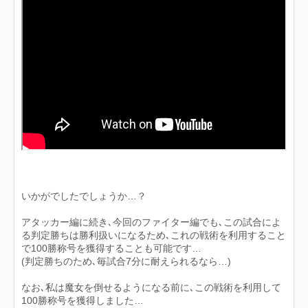
いかがでしたでしょうか…？
アタッカー編に続き､今回のファイター編でも､この試合によ
る判定勝ちは勝利扱いになるため､これの戦術を利用すること
で100勝称号を獲得することも可能です…
(判定勝ちのため､毎試合7分に耐えられるなら…)
なお､私は魔女を倒せるようになる前に､この戦術を利用して
100勝称号を獲得しました…