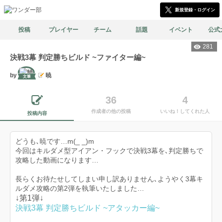
新規登録・ログイン
投稿
プレイヤー
チーム
話題
イベント
公式
281
決戦3幕 判定勝ちビルド ~ファイター編~
by
暁
文筆
36
4
作成者の他の投稿
いいね！してくれた人
投稿内容
どうも､暁です…m(_ _)m
今回はキルダメ型アイアン・フックで決戦3幕を､判定勝ちで
攻略した動画になります…
長らくお待たせしてしまい申し訳ありません､ようやく3幕キ
ルダメ攻略の第2弾を執筆いたしました…
↓第1弾↓
決戦3幕 判定勝ちビルド ~アタッカー編~