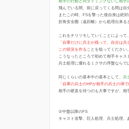
相手の行動と同タイミングないし相手
飛んでいる間、前に戻ってくる間は自
またこの時、FSを撃った後自身は絶対
折角安全圏（遠距離）から処理出来る
これをチリツモしていくことによって
「自軍だけに兵士が残って、自分は兵
この状況を作る
ことを狙ってください
こうなったところで初めて相手キャス
兵士処理に優れるミクサの序盤ならで
同じくらいの基本中の基本として、
兵
「自軍の兵士のHPが相手の兵士の弾
相手の硬直を待つのも大事ですが、相
②中盤以降のFS
キャスト攻撃、巨人処理、兵士処理。