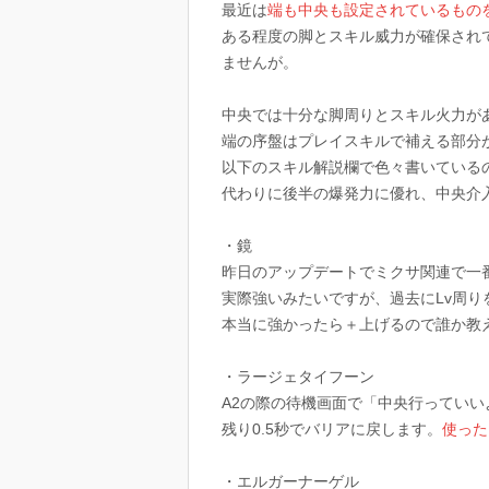
最近は
端も中央も設定されているもの
ある程度の脚とスキル威力が確保され
ませんが。
中央では十分な脚周りとスキル火力が
端の序盤はプレイスキルで補える部分が
以下のスキル解説欄で色々書いている
代わりに後半の爆発力に優れ、中央介
・鏡
昨日のアップデートでミクサ関連で一
実際強いみたいですが、過去にLv周
本当に強かったら＋上げるので誰か教
・ラージェタイフーン
A2の際の待機画面で「中央行ってい
残り0.5秒でバリアに戻します。
使った
・エルガーナーゲル