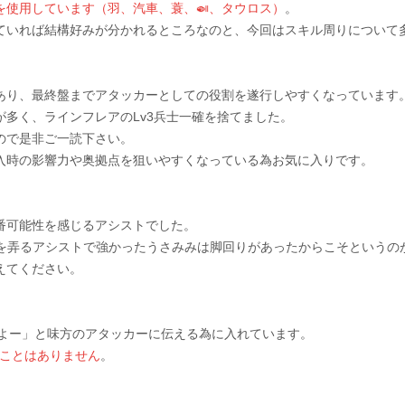
を使用しています（羽、汽車、蓑、🍛、タウロス）
。
ていれば結構好みが分かれるところなのと、今回はスキル周りについて
あり、最終盤までアタッカーとしての役割を遂行しやすくなっています
多く、ラインフレアのLv3兵士一確を捨てました。
ので是非ご一読下さい。
入時の影響力や奥拠点を狙いやすくなっている為お気に入りです。
番可能性を感じるアシストでした。
りを弄るアシストで強かったうさみみは脚回りがあったからこそというの
えてください。
いよー」と味方のアタッカーに伝える為に入れています。
ことはありません
。