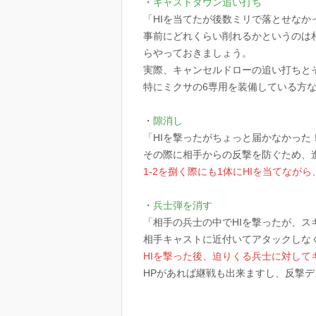
・
キャストダウン追い打ち
「HIを当てたが後数ミリで落とせな
事前にどれくらい削れるかというのは
らやっておきましょう。
実際、キャンセルドローの追い打ちとそ
特にミクサの6専用を装備している方
・
隙消し
「HIを撃ったがちょっと届かなかった
その際に相手からの反撃を防ぐため、
1-2を捌く際にも1体にHIを当てなが
・
兵士弾を消す
「相手の兵士の中でHIを撃ったが、
相手キャストに近付いてアタックしな
HIを撃った後、迫りくる兵士に対して
HPがあれば継戦も出来ますし、反撃デ