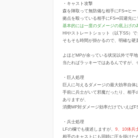
・キャスト攻撃
森を陣取って無防備な相手にFS⇒ヒー
拠点を殴っている相手にFS⇒回避先に
基本的には一度のダメージの底上げの
HIやストレートショット（以下SS）
そもそも時間が掛かるので、明確な硬
よほどMPが余っている状況以外で平
当たればラッキーではあるんですが、
・巨人処理
巨人に与えるダメージの最大効率自体
手前に兵士がいて邪魔だったり、相手
ありますが、
消費MP対ダメージ効率だけでいえばF
・兵士処理
LFの欄でも後述しますが、
9、10体
相手のキャストにも同時に圧を掛けた