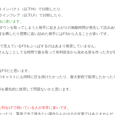
トインパクト（以下HI）で10割したり、
ラインフレア（以下LF）で10割したり、
為に使います
。
でダウンを取ってしまうと相手に起き上がりの無敵時間が発生して読み
直を晒したり壁際に追い詰めた相手にはFSから入ることが多いです。
地で見えているFSをぶっぱするのはあまり推奨していません。
そんなことしてる時間で森を取って有利状況から攻める形を作った方が
はFSだと思います。
のキャストにも同時に圧を掛けたかったり、最大射程で処理したかったり
Sを優先的に使用して問題ないかと思います。
兵士列をLFで焼いている人が非常に多いです
。
かったり、緊急で全て焼きたい場合なんかはその次第ではありませんが