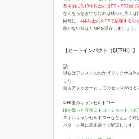
基本的に9,10体兵士列はFS＋SS2回
なんなら急ぎでなければ残った兵士は
同時に、
4体兵士列をFSで処理する
急がない時ほどMPを温存しましょう。
【ヒートインパクト（以下HI）】
現在はアシストのおかげでミクサ自体
した。
最もアタッカーとしてのセンスが出る
①HI後のキャンセルドロー
HIを撃った直後にドローショット（以
スキルキャンセルドローなどとよく呼
パターン毎に箇条書きで解説します。