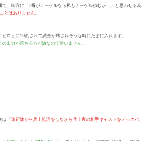
面で、味方に「1番がナーゲルなら私もナーゲル積むか…」と思わせる
ことはありません
。
エピロビに10割されて試合が壊されそうな時にたまに入れます。
ての出力が落ちる方が嫌なので使いません
。
文は
「遠距離から兵士処理をしながら兵士裏の相手キャストをノックバ