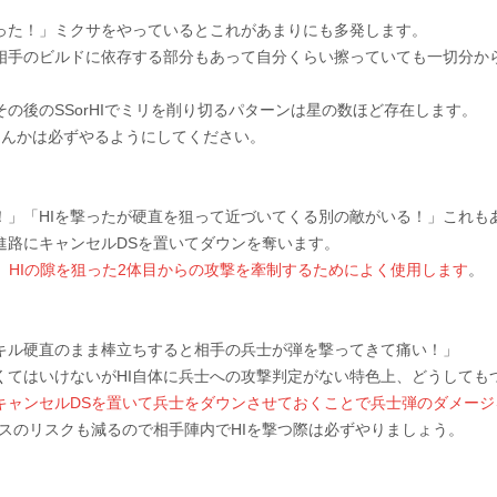
かった！」ミクサをやっているとこれがあまりにも多発します。
相手のビルドに依存する部分もあって自分くらい擦っていても一切分か
の後のSSorHIでミリを削り切るパターンは星の数ほど存在します。
なんかは必ずやるようにしてください。
！」「HIを撃ったが硬直を狙って近づいてくる別の敵がいる！」これも
進路にキャンセルDSを置いてダウンを奪います。
ら、HIの隙を狙った2体目からの攻撃を牽制するためによく使用します
。
スキル硬直のまま棒立ちすると相手の兵士が弾を撃ってきて痛い！」
くてはいけないがHI自体に兵士への攻撃判定がない特色上、どうしても
キャンセルDSを置いて兵士をダウンさせておくことで兵士弾のダメージ
スのリスクも減るので相手陣内でHIを撃つ際は必ずやりましょう。