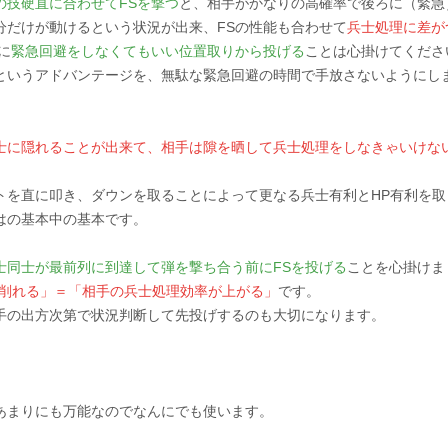
の技硬直に合わせてFSを撃つ
と、相手がかなりの高確率で後ろに（緊急
分だけが動けるという状況が出来、FSの性能も合わせて
兵士処理に差が
に
緊急回避をしなくてもいい位置取りから投げる
ことは心掛けてくださ
というアドバンテージを、無駄な緊急回避の時間で手放さないようにし
、
士に隠れることが出来て、相手は隙を晒して兵士処理をしなきゃいけな
。
トを直に叩き、ダウンを取ることによって更なる兵士有利とHP有利を取
はの基本中の基本です。
士同士が最前列に到達して弾を撃ち合う前にFSを投げる
ことを心掛けま
で削れる」＝「相手の兵士処理効率が上がる」
です。
手の出方次第で状況判断して先投げするのも大切になります。
あまりにも万能なのでなんにでも使います。