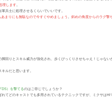
で処理します
。
自軍兵士に処理させるくらいでいいです。
のもあまりにも無駄なので今すぐやめましょう
。
斜めの角度からのラグ撃ち
の脚回りとスキル威力が強化され、歩くびっくりさせちゃえ！じゃない
スキルだと思います。
下DS）を撃てる
のはご存じでしょうか？
ばれてどのキャストでも多用されているテクニックですが、ミクサはHI