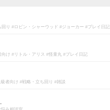
ち回り #ロビン・シャーウッド #ジョーカー #プレイ日記
者向け #リトル・アリス #怪童丸 #プレイ日記
上級者向け #戦略・立ち回り #雑談
…
#お悩み相談室