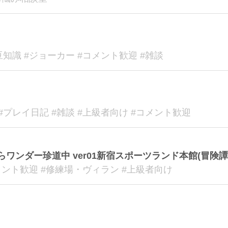
豆知識 #ジョーカー #コメント歓迎 #雑談
#プレイ日記 #雑談 #上級者向け #コメント歓迎
ワンダー珍道中 ver01新宿スポーツランド本館(冒険譚
コメント歓迎 #修練場・ヴィラン #上級者向け