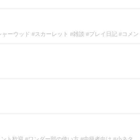
シャーウッド #スカーレット #雑談 #プレイ日記 #コメ
メント歓迎 #ワンダー部の使い方 #中級者向け #小ネタ