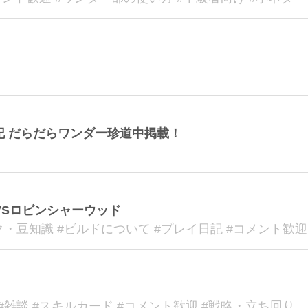
記 だらだらワンダー珍道中掲載！
 VSロビンシャーウッド
ク・豆知識 #ビルドについて #プレイ日記 #コメント歓迎
#雑談 #スキルカード #コメント歓迎 #戦略・立ち回り