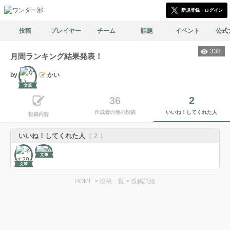
新規登録・ログイン
投稿
プレイヤー
チーム
話題
イベント
公式
338
月間ランキング結果発表！
by
かい
文筆
36
2
作成者の他の投稿
いいね！してくれた人
投稿内容
いいね！してくれた人
（ 2 ）
文筆
文筆
HOME
>
投稿一覧
>
投稿詳細