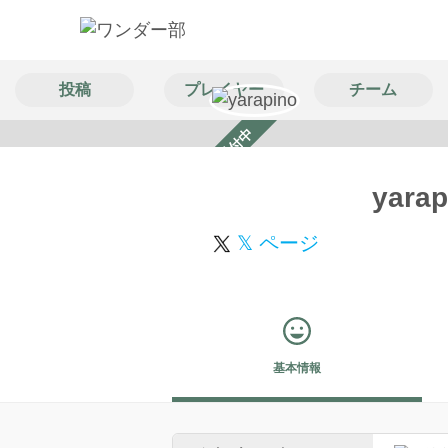
投稿
プレイヤー
チーム
スカウト受付中
yarap
𝕏 ページ
基本情報