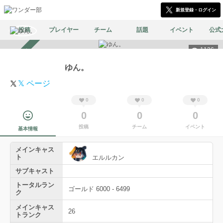
新規登録・ログイン
投稿
プレイヤー
チーム
話題
イベント
公式
1136
スカウト受付中
ゆん。
𝕏 ページ
0
0
0
0
0
0
投稿
チーム
イベント
基本情報
メインキャス
ト
エルルカン
サブキャスト
トータルラン
ゴールド 6000 - 6499
ク
メインキャス
26
トランク