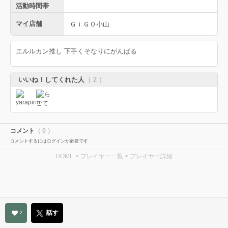
活動時間帯
マイ店舗
ＧｉＧＯ小山
エルルカン推し 下手くそなりにがんばる
いいね！してくれた人
（ 2 ）
コメント
（ 0 ）
コメントするにはログインが必要です
HOME
>
プレイヤー一覧
> プレイヤー詳細
話す
2