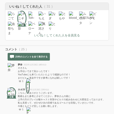
いいね！してくれた人
（ 31 ）
文筆
いいね！してくれた人を全員見る
コメント
（ 25 ）
25件のコメントを全て表示する
夢奈
2022年12月28日 18時41分
ネオさん
お手伝いできて良かったです！
YouTubeにも来ていただいたようで感謝なのです！
まだビルド迷走中ですが参考になれば嬉しいです！
1
ネオ29
2022年12月28日 22時41分
こちらこそありがとうございます。
動画もまた参考とさせてください。夢奈さんの様に
文筆
上手の方のプレイが敵キャスト対策やビルドの組み合わせに大変役立っております。
私も見習って、ぜひぜひ次の目標であるゴールドを目指していきたいです。
今後ともどうぞ宜しくお願い致します。
1