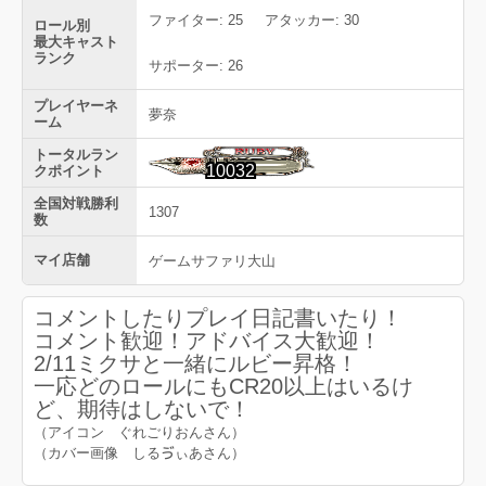
ファイター: 25
アタッカー: 30
ロール別
最大キャスト
ランク
サポーター: 26
プレイヤーネ
夢奈
ーム
トータルラン
10032
クポイント
全国対戦勝利
1307
数
マイ店舗
ゲームサファリ大山
コメントしたりプレイ日記書いたり！
コメント歓迎！アドバイス大歓迎！
2/11ミクサと一緒にルビー昇格！
一応どのロールにもCR20以上はいるけ
ど、期待はしないで！
（アイコン ぐれごりおんさん）
（カバー画像 しるゔぃあさん）