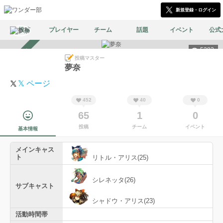
新規登録・ログイン
投稿
プレイヤー
チーム
話題
イベント
公式
5283
スカウト受付中
投稿マスター
夢奈
𝕏 ページ
452
40
0
65
1
0
投稿
チーム
イベント
基本情報
メインキャス
ト
リトル・アリス(25)
シレネッタ(26)
サブキャスト
シャドウ・アリス(23)
活動時間帯