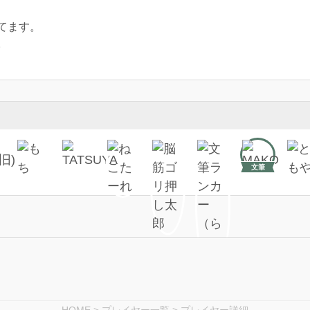
てます。
。
文筆