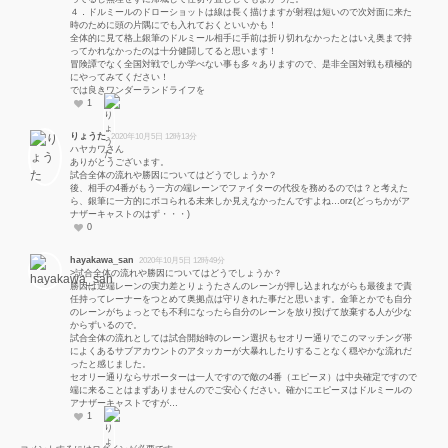
４．ドルミールのドローショットは線は長く描けますが射程は短いので次対面に来た
時のために頭の片隅にでも入れておくといいかも！
全体的に見て格上銀筆のドルミール相手に手前は折り切れなかったとはいえ奥まで持
ってかれなかったのは十分健闘してると思います！
冒険譚でなく全国対戦でしか学べない事も多々ありますので、是非全国対戦も積極的
にやってみてください！
では良きワンダーランドライフを
1
りょうた
2020年10月5日 12時13分
ハヤカワさん
ありがとうございます。
試合全体の流れや勝因についてはどうでしょうか？
後、相手の4番がもう一方の端レーンでファイターの代役を務めるのでは？と考えた
ら、銀筆に一方的にボコられる未来しか見えなかったんですよね…orz(どっちかがア
ナザーキャストのはず・・・)
0
hayakawa_san
2020年10月5日 12時49分
>試合全体の流れや勝因についてはどうでしょうか？
勝因は逆端レーンの実力差とりょうたさんのレーンが押し込まれながらも最後まで責
任持ってレーナーをつとめて奥拠点は守りきれた事だと思います。金筆とかでも自分
のレーンがちょっとでも不利になったら自分のレーンを放り投げて放棄する人が少な
からずいるので。
試合全体の流れとしては試合開始時のレーン選択もセオリー通りでこのマッチング帯
によくあるサブアカウントのアタッカーが大暴れしたりすることなく穏やかな流れだ
ったと感じました。
セオリー通りならサポーターは一人ですので敵の4番（エピーヌ）は中央確定ですので
端に来ることはまずありませんのでご安心ください。確かにエピーヌはドルミールの
アナザーキャストですが…
1