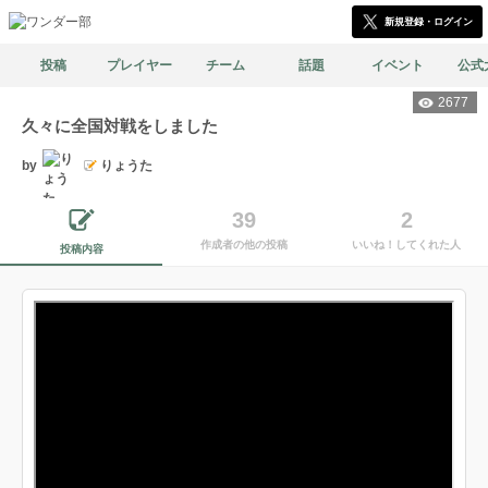
新規登録・ログイン
投稿
プレイヤー
チーム
話題
イベント
公式
2677
久々に全国対戦をしました
by
りょうた
39
2
作成者の他の投稿
いいね！してくれた人
投稿内容