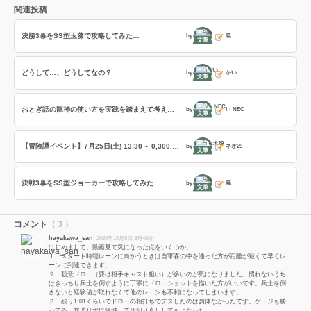
関連投稿
決勝3幕をSS型玉藻で攻略してみた…
by
暁
文筆
どうして…、どうしてなの？
by
かい
文筆
おとぎ話の龍神の使い方を実践を踏まえて考えてみる
by
I・NEC
文筆
【冒険譚イベント】7月25日(土) 13:30～ 0,300,600,900実施（各2回）＋決戦1幕,2幕,3幕(各1試合)
by
ネオ29
文筆
決戦3幕をSS型ジョーカーで攻略してみた…
by
暁
文筆
コメント
（ 3 ）
hayakawa_san
2020年10月5日 8時48分
はじめまして。動画見て気になった点をいくつか。
１．スタート時端レーンに向かうときは自軍森の中を通った方が距離が短くて早くレ
ーンに到達できます。
２．殺意ドロー（要は相手キャスト狙い）が多いのが気になりました。慣れないうち
はきっちり兵士を倒すように丁寧にドローショットを描いた方がいいです。兵士を倒
さないと経験値が取れなくて他のレーンも不利になってしまいます。
３．残り1:01くらいでドローの相打ちでデスしたのは勿体なかったです。ゲージも勝
ってるし無理せずに帰城して仕切り直ししてもよかった。