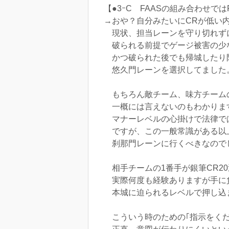
【●3ｰC FAASの組み合わせで
→おや？自分みたいにCRが低い
現状、担当レーンを守り切れず
破られる前提でゲージ被害の少
かつ破られた後でも帰城したり
悠久門レーンを選択してました
もちろん敵チーム、味方チーム
一概には言えないのもわかりま
マナーレベルの心掛けで法律で
ですが、この一般常識がある以
刹那門レーンに行くべきなので
相手チームの1番手が銀筆CR2
実際何度も経験ありますが手に
本城に迫られるレベルで押し込
こういう時のための｢指示をくだ