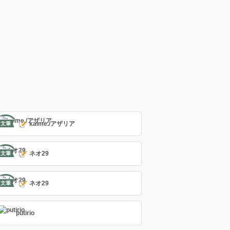
kalme./アザリア
文筆
ネオ29
文筆
ネオ29
文筆
putirio