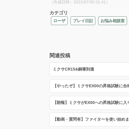
（作成日時：2021/07/30 01:41）
カテゴリ
ローザ
プレイ日記
お悩み相談室
関連投稿
ミクサCR15&銅筆到達
【やったぞ】ミクサEX00の昇格試験に合
【朗報】ミクサがEX00への昇格試験に入
【動画・質問有】ファイターを使い始め