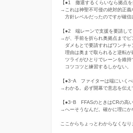
【●1 撤退するくらいなら拠点
→これは神聖不可侵の絶対的正義
方針レベルだったのですが確信
【●2 端レーンで支援を要請し
→が、手前を折られ奥拠点までピ
ダメもとで要請すればワンチャ
理由は奥まで取られると逆転が
ツライがひとりでレーンを維持
コツコツと練習するしかない。
【●3ｰA ファイターは端にいく
→わかる。必ず開幕で意志を伝え
【●3ｰB FFASのときはCRの
→へーそうなんだ。確かに理にか
ここからちょっとわからなくなり