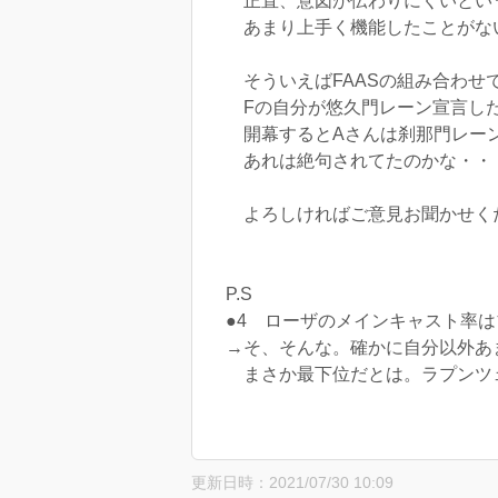
正直、意図が伝わりにくいとい
あまり上手く機能したことがな
そういえばFAASの組み合わせ
Fの自分が悠久門レーン宣言した
開幕するとAさんは刹那門レー
あれは絶句されてたのかな・・・
よろしければご意見お聞かせく
P.S
●4 ローザのメインキャスト率
→そ、そんな。確かに自分以外あ
まさか最下位だとは。ラプンツ
更新日時：2021/07/30 10:09