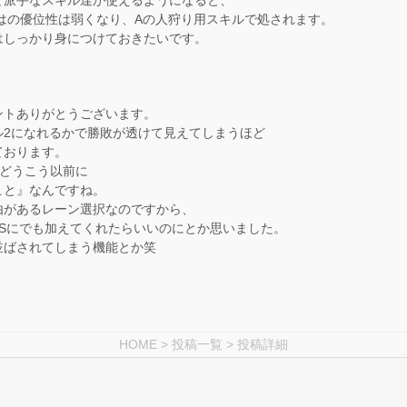
はの優位性は弱くなり、Aの人狩り用スキルで処されます。
はしっかり身につけておきたいです。
ントありがとうございます。
ル2になれるかで勝敗が透けて見えてしまうほど
ております。
点どうこう以前に
こと』なんですね。
由があるレーン選択なのですから、
PSにでも加えてくれたらいいのにとか思いました。
並ばされてしまう機能とか笑
HOME
>
投稿一覧
> 投稿詳細