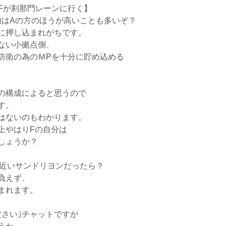
はFが刹那門レーンに行く】
内はAの方のほうが高いことも多いぞ？
に押し込まれがちです。
ない小拠点側、
防衛の為のＭPを十分に貯め込める
。
の構成によると思うので
す。
はないのもわかります。
上やはりFの自分は
しょうか？
0近いサンドリヨンだったら？
負えず、
まれます。
さい｣チャットですが