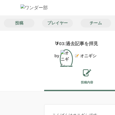
投稿
プレイヤー
チーム
🔰03:過去記事を拝見
by
オニギシ
文筆
投稿内容