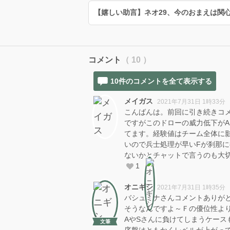
【嬉しい助言】ネオ29、今のおまえは関
コメント
（ 10 ）
10件のコメントを全て表示する
メイガス
2021年7月31日 1時33分
こんばんは。前回に引き続きコ
ですがこのドローの威力低下がA
てます。経験値はチーム全体に
いので兵士処理が早いFが刹那
ないかとチャットで言うのも大切
1
オニギシ
2021年7月31日 1時35分
バシュミナさんコメントありが
そうなんですよ～Ｆの優位性よ
AやSさんに負けてしまうケース
文筆
序盤はともかくレベルが上がっ