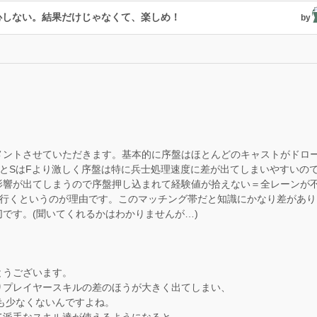
心しない。結果だけじゃなくて、楽しめ！
by
メントさせていただきます。基本的に序盤はほとんどのキャストがドロ
とSはFより激しく序盤は特に兵士処理速度に差が出てしまいやすいので
影響が出てしまうので序盤押し込まれて経験値が拾えない＝全レーンが
に行くというのが理由です。このマッチング帯だと知識にかなり差があり
です。(聞いてくれるかはわかりませんが…)
とうございます。
りプレイヤースキルの差のほうが大きく出てしまい、
も少なくないんですよね。
て派手なスキル達が使えるようになると、