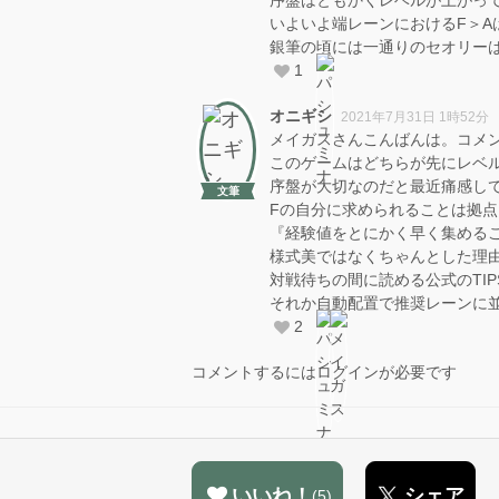
いよいよ端レーンにおけるF＞A
銀筆の頃には一通りのセオリー
1
オニギシ
2021年7月31日 1時52分
メイガスさんこんばんは。コメ
このゲームはどちらが先にレベ
序盤が大切なのだと最近痛感し
文筆
Fの自分に求められることは拠
『経験値をとにかく早く集める
様式美ではなくちゃんとした理
対戦待ちの間に読める公式のTI
それか自動配置で推奨レーンに
2
コメントするにはログインが必要です
いいね！
シェア
5