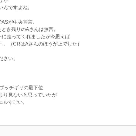
うか
いんですよね。
でASが中央宣言、
とき残りのAさんは無言。
ンに走ってくれましたが今思えば
。（CRはAさんのほうが上でした）
ださい。
はブッチギリの最下位
まり見ないと思っていたが
ェルすごい。