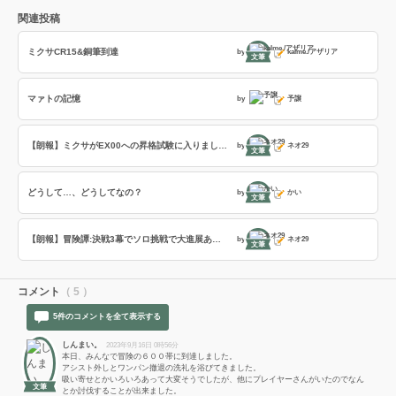
関連投稿
ミクサCR15&銅筆到達
by
kalme./アザリア
文筆
マァトの記憶
by
予譲
【朗報】ミクサがEX00への昇格試験に入りました。
by
ネオ29
文筆
どうして…、どうしてなの？
by
かい
文筆
【朗報】冒険譚:決戦3幕でソロ挑戦で大進展あり:約95％まで魔女にダメージ与えた
by
ネオ29
文筆
コメント
（ 5 ）
5件のコメントを全て表示する
しんまい。
2023年9月16日 0時56分
本日、みんなで冒険の６００帯に到達しました。
アシスト外しとワンパン撤退の洗礼を浴びてきました。
吸い寄せとかいろいろあって大変そうでしたが、他にプレイヤーさんがいたのでなん
文筆
とか討伐することが出来ました。