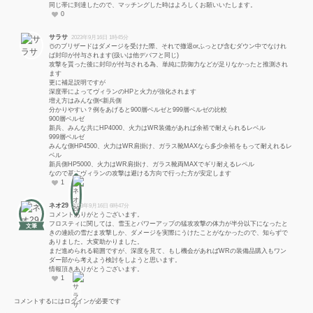
同じ帯に到達したので、マッチングした時はよろしくお願いいたします。
0
サラサ
2023年9月16日 1時45分
☃️のブリザードはダメージを受けた際、それで撤退orふっとび含むダウン中でなけれ
ば封印が付与されます(扱いは他デバフと同じ)
攻撃を貰った後に封印が付与される為、単純に防御力などが足りなかったと推測され
ます
更に補足説明ですが
深度帯によってヴィランのHPと火力が強化されます
増え方はみんな側<新兵側
分かりやすい？例をあげると900層ベルゼと999層ベルゼの比較
900層ベルゼ
新兵、みんな共にHP4000、火力はWR装備があれば余裕で耐えられるレベル
999層ベルゼ
みんな側HP4500、火力はWR肩掛け、ガラス靴MAXなら多少余裕をもって耐えれるレ
ベル
新兵側HP5000、火力はWR肩掛け、ガラス靴両MAXでギリ耐えるレペル
なので基本ヴィランの攻撃は避ける方向で行った方が安定します
1
ネオ29
2023年9月16日 6時47分
コメントありがとうございます。
フロスティに関しては、雪玉とパワーアップの猛攻攻撃の体力が半分以下になったと
文筆
きの連続の雪だま攻撃しか、ダメージを実際にうけたことがなかったので、知らずで
ありました。大変助かりました。
まだ進められる範囲ですが、深度を見て、もし機会があればWRの装備品購入もワン
ダー部から考えよう検討をしようと思います。
情報頂きありがとうございます。
1
コメントするにはログインが必要です