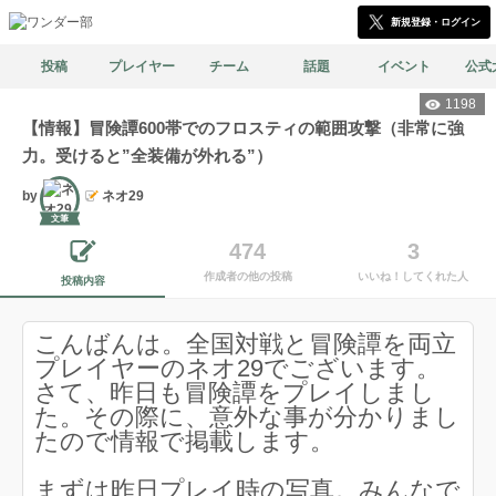
新規登録・ログイン
投稿
プレイヤー
チーム
話題
イベント
公式
1198
【情報】冒険譚600帯でのフロスティの範囲攻撃（非常に強
力。受けると”全装備が外れる”）
by
ネオ29
文筆
474
3
作成者の他の投稿
いいね！してくれた人
投稿内容
こんばんは。全国対戦と冒険譚を両立
プレイヤーのネオ29でございます。
さて、昨日も冒険譚をプレイしまし
た。その際に、意外な事が分かりまし
たので情報で掲載します。
まずは昨日プレイ時の写真。みんなで