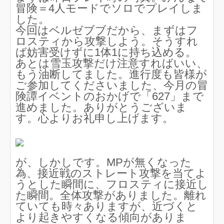
冒険＝4人モードでソロでプレイしま
した。
今回はベルゼブブだから、まずはフ
ロスティから攻撃しよう。そうすれ
ば妨害受けずに1体1に持ち込める。
あとは雪玉攻撃だけ注意すればいい、
もう油断してました。進行度も皆様が
ご参加してくださいました、今月の冒
険譚イベントのおかげで「627」まで
進めました。ありがとうございま
す。心よりお礼申し上げます。
が、しかしです。MPが無くなった
為、接近戦のストレート攻撃を当てよ
うとした瞬間に、フロスティに接近し
た瞬間。全体攻撃がありました。離れ
ていても時々ありますが、近づくと
より起きやすくなる傾向がありま