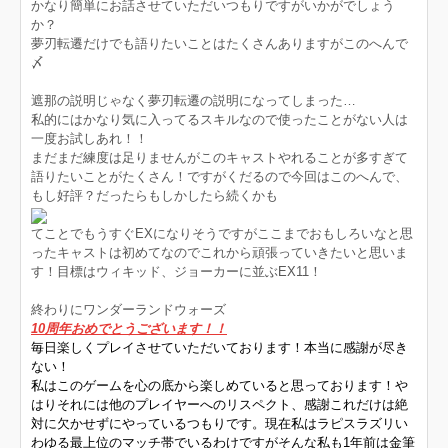
かなり簡単にお話させていただいつもりですがいかがでしょう
か？
夢刃転遷だけでも語りたいことはたくさんありますがこのへんで
〆
遮那の説明じゃなく夢刃転遷の説明になってしまった…
私的にはかなり気に入ってるスキルなので使ったことがない人は
一度お試しあれ！！
まだまだ練度は足りませんがこのキャストやれることが多すぎて
語りたいことがたくさん！ですがくだるので今回はこのへんで、
もし好評？だったらもしかしたら続くかも
てことでもうすぐEXになりそうですがここまでおもしろいなと思
ったキャストは初めてなのでこれから頑張っていきたいと思いま
す！目標はウィキッド、ジョーカーに並ぶEX11！
終わりにワンダーランドウォーズ
10周年おめでとうございます！！
毎日楽しくプレイさせていただいております！本当に感謝が尽き
ない！
私はこのゲームを心の底から楽しめていると思っております！や
はりそれには他のプレイヤーへのリスペクト、感謝これだけは絶
対に欠かせずにやっているつもりです。現在私はラピスラズリい
わゆる最上位のマッチ帯でいるわけですがそんな私も1年前は金筆