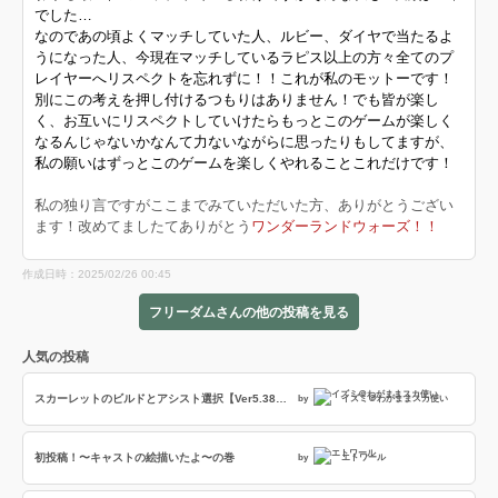
でした…
なのであの頃よくマッチしていた人、ルビー、ダイヤで当たるよ
うになった人、今現在マッチしているラピス以上の方々全てのプ
レイヤーへリスペクトを忘れずに！！これが私のモットーです！
別にこの考えを押し付けるつもりはありません！でも皆が楽し
く、お互いにリスペクトしていけたらもっとこのゲームが楽しく
なるんじゃないかなんて力ないながらに思ったりもしてますが、
私の願いはずっとこのゲームを楽しくやれることこれだけです！
私の独り言ですがここまでみていただいた方、ありがとうござい
ます！改めてましたてありがとう
ワンダーランドウォーズ！！
作成日時：2025/02/26 00:45
フリーダムさんの他の投稿を見る
人気の投稿
スカーレットのビルドとアシスト選択【Ver5.38-P】(アドバイザー:守谷)
by
イズミ＠わがままスカ使い
初投稿！〜キャストの絵描いたよ〜の巻
by
エトワール