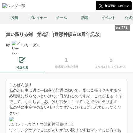
新規登録・ログイン
投稿
プレイヤー
チーム
話題
イベント
公式
751
舞い降りる剣 第2話 [遮那神韻＆10周年記念]
by
フリーダム
1
5
作成者の他の投稿
いいね！してくれた人
投稿内容
こんばんは！
私のお仕事は週に一回昼間普通に働いて、夜は見張り？をするた
め職場に残らないといけない日があるのですが、これがまぁ くそ
でして、なにしよ…あ、独り言かこ！ってことで今に至ります
私の特に生産性のない独り言ですかよければ楽しんでいってくだ
さい！
ババン！ってことで遮那神韻獲得！！
ウィニングランでしたがありがたい限りですねマッチした方々あ