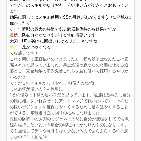
ですがこのスキルかなりおもしろい使い方ができるとおもってい
ます
効果に関してはスキル使用でSSの弾速があがります(これが地味に
偉かったり)
そして遮那の最大の特徴である武器装備時の各効果ですが
長槍
…
防御力がかなりあがります結構硬いです
太刀
…HPが徐々に回復いわゆるリジェネですね
手斧
…足がはやくなる！！
てな感じです！
これを聞いて正直強いの？と思った方…私も最初はなんだこの産
廃スキルと思っていました、兵士処理や森からの奇襲に使える逆
落とし、完全無敵の不動鬼若これらを差し引いて採用するやつが
いるかと
ですがこのスキルかなりやれます(個人の感想)
じゃあ何が強いの？を簡単に
1番の強みは手斧の足バフだと思っています、遮那は基本的に自分
の懐に相手をいれさせずにアウトレンジで戦いたいです、そのた
め良いポジションを確保しやすくするために足をはやくすること
ができる手斧転遷は立ち回りの根本になりました。
長槍の防御upと太刀のリジェネは序盤に自分が無理をしてでも戦
線を維持したいという場合の継戦力はかなりのものになります。
でも過信してデスや意味もなく少ない体力でふらふらするのは悪
手なのでご注意を😉