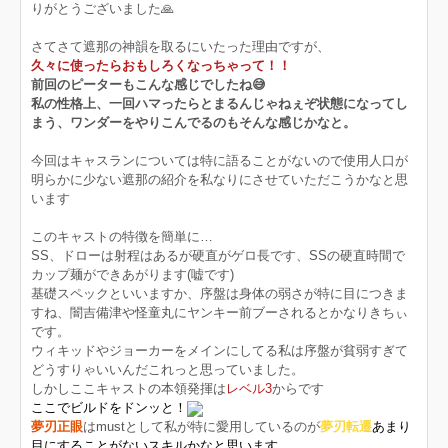
りがとうございました🙏
さてさて遮那の神韻を取るにいたった理由ですが、
久々に使ったらおもしろくなっちゃって！！
前回のピーターもこんな感じでしたね😅
私の性格上、一回ハマったらとまるんじゃねぇぞ状態になってし
まう、ワンダーをやりこんでるのもそんな感じかなと。
今回はキャスランについては特に語ることがないので使用人口が
明らかに少ない遮那の紹介を私なりにさせていただこうかなと思
います
このキャストの特徴を簡単に…
SS、ドローは射程はあるが硬直がゲロ長です、SSの硬直時間で
カップ麺ができあがります(嘘です)
基礎スペックといいますか、序盤は身体の弱さが特に目につきま
すね、闇吉備津や怪童丸にヤンキー前ブーされるとかなりきちぃ
です。
ウィキッドやジョーカーをメインにしてる私は序盤が貧弱すぎて
どうすりゃいいんだこれっと思っていました。
しかしここキャストの本領発揮は
レベル3
からです
ここでビルドをドンッと！
夢刃正眼
はmustとして私が特に愛用しているのが
夢刃転遷
あまり
目にすることがないスキルかなと思います