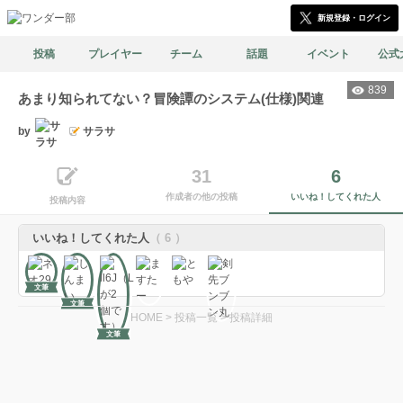
新規登録・ログイン
投稿
プレイヤー
チーム
話題
イベント
公式
839
あまり知られてない？冒険譚のシステム(仕様)関連
by
サラサ
31
6
作成者の他の投稿
いいね！してくれた人
投稿内容
いいね！してくれた人
（ 6 ）
文筆
文筆
HOME
>
投稿一覧
>
投稿詳細
文筆