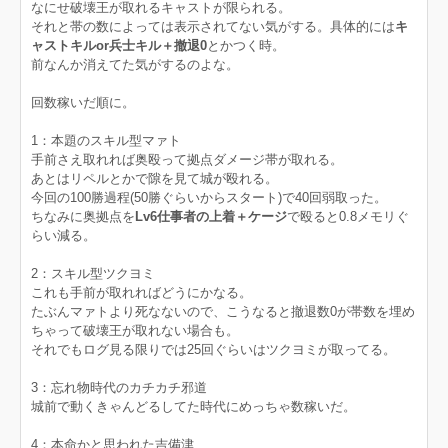
なにせ破壊王が取れるキャストが限られる。
それと帯の数によっては表示されてない気がする。具体的には
キ
ャストキルor兵士キル＋撤退0
とかつく時。
前なんか消えてた気がするのよな。
回数稼いだ順に。
1：本題のスキル型マァト
手前さえ取れれば奥殴って拠点ダメージ帯が取れる。
あとはリペルとかで隙を見て城が殴れる。
今回の100勝過程(50勝ぐらいからスタート)で40回弱取った。
ちなみに奥拠点を
Lv6仕事者の上着＋ケージ
で殴ると0.8メモリぐ
らい減る。
2：スキル型ツクヨミ
これも手前が取れればどうにかなる。
たぶんマァトより死なないので、こうなると撤退数0が帯数を埋め
ちゃって破壊王が取れない場合も。
それでもログ見る限りでは25回ぐらいはツクヨミが取ってる。
3：忘れ物時代のカチカチ邪道
城前で動くきゃんどるしてた時代にめっちゃ数稼いだ。
4：本命かと思われた吉備津