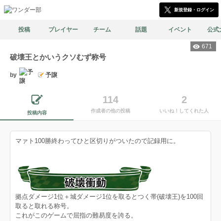
新規登録・ログイン
投稿
プレイヤー
チーム
話題
イベント
公式
671
破壊王とかいうクソむず称号
by
予譲
114
2
作成者の他の投稿
いいね！してくれた人
投稿内容
マァト100勝終わってひと区切りがついたので記録用に。
拠点ダメージ1位＋城ダメージ1位を取るとつく帯(破壊王)を100回
取ると取れる称号。
これがこのゲームで屈指の難易度を誇る。