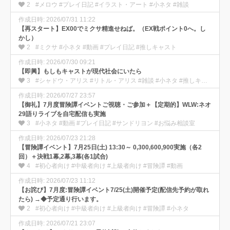
2
#メロウ #プレイ日記 #イラスト・アート #小ネタ #雑談
作成日時: 2026/07/31 11:22
【再スタート】EX00でミクサ精進せねば。（EX戦ポイント0へ。し
かし）
2
#ミクサ #小ネタ #動画 #プレイ日記 #推しキャスト
作成日時: 2026/07/30 09:21
【即興】もしもキャストが現代社会にいたら
3
#シャドウ・アリス #リトル・アリス #雑談 #小ネタ #推しキャスト
作成日時: 2026/07/27 23:57
【御礼】7月度冒険譚イベントご視聴・ご参加＋【定期的】WLW:ネオ
29語りライブを自宅配信も実施
3
#小ネタ #動画 #プレイ日記 #サンドリヨン #お悩み相談室
作成日時: 2026/07/23 21:28
【冒険譚イベント】7月25日(土) 13:30～ 0,300,600,900実施（各2
回）＋決戦1幕,2幕,3幕(各1試合)
4
#初心者向け #中級者向け #上級者向け #冒険譚 #動画
作成日時: 2026/07/23 11:12
【お詫び】7月度:冒険譚イベント7/25(土)開催予定(配信先予約が取れ
たら) →◆予定通り行います。
2
#初心者向け #中級者向け #上級者向け #冒険譚 #小ネタ
作成日時: 2026/07/21 23:07