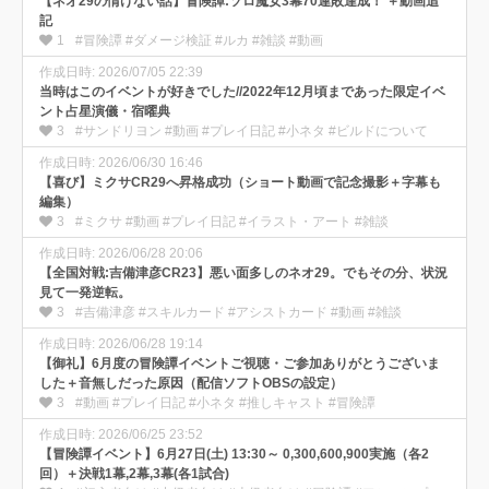
【ネオ29の情けない話】冒険譚:ソロ魔女3幕70連敗達成！ ＋動画追
記
1
#冒険譚 #ダメージ検証 #ルカ #雑談 #動画
作成日時: 2026/07/05 22:39
当時はこのイベントが好きでした//2022年12月頃まであった限定イベ
ント占星演儀・宿曜典
3
#サンドリヨン #動画 #プレイ日記 #小ネタ #ビルドについて
作成日時: 2026/06/30 16:46
【喜び】ミクサCR29へ昇格成功（ショート動画で記念撮影＋字幕も
編集）
3
#ミクサ #動画 #プレイ日記 #イラスト・アート #雑談
作成日時: 2026/06/28 20:06
【全国対戦:吉備津彦CR23】悪い面多しのネオ29。でもその分、状況
見て一発逆転。
3
#吉備津彦 #スキルカード #アシストカード #動画 #雑談
作成日時: 2026/06/28 19:14
【御礼】6月度の冒険譚イベントご視聴・ご参加ありがとうございま
した＋音無しだった原因（配信ソフトOBSの設定）
3
#動画 #プレイ日記 #小ネタ #推しキャスト #冒険譚
作成日時: 2026/06/25 23:52
【冒険譚イベント】6月27日(土) 13:30～ 0,300,600,900実施（各2
回）＋決戦1幕,2幕,3幕(各1試合)