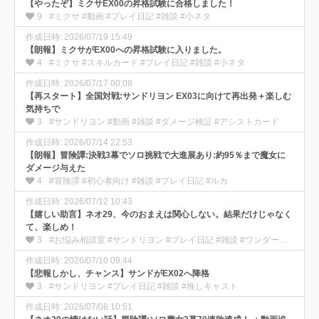
【やったぞ】ミクサEX00の昇格試験に合格しました！
9
#ミクサ #動画 #プレイ日記 #雑談 #小ネタ
作成日時: 2026/07/19 15:49
【朗報】ミクサがEX00への昇格試験に入りました。
4
#ミクサ #スキルカード #プレイ日記 #雑談 #小ネタ
作成日時: 2026/07/17 00:08
【再スタート】全国対戦:サンドリヨン EX03に向けて再出発＋楽しむ
気持ちで
3
#サンドリヨン #動画 #雑談 #ダメージ検証 #アシストカード
作成日時: 2026/07/14 22:53
【朗報】冒険譚:決戦3幕でソロ挑戦で大進展あり:約95％まで魔女に
ダメージ与えた
4
#冒険譚 #初心者向け #雑談 #プレイ日記 #ルカ
作成日時: 2026/07/12 10:43
【嬉しい助言】ネオ29、今のおまえは関心しない。結果だけじゃなく
て、楽しめ！
3
#お悩み相談室 #サンドリヨン #プレイ日記 #雑談 #ワンダー部の使い方
作成日時: 2026/07/10 09:44
【悲報しかし、チャンス】サンドがEX02へ降格
3
#サンドリヨン #プレイ日記 #雑談 #推しキャスト
作成日時: 2026/07/08 10:51