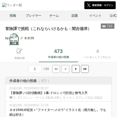
新規登録・ログイン
投稿
プレイヤー
チーム
話題
イベント
公式
710
冒険譚で挑戦（これならいけるかも：闇吉備津）
by
ネオ29
文筆
473
4
作成者の他の投稿
いいね！してくれた人
投稿内容
/ 24
作成者の他の投稿
（ 473 ）
作成日時: 2026/08/02 06:27
【冒険譚ソロ討伐動画】1幕:ドロシィで討伐と称号入手
2
#ドロシィ・ゲイル #動画 #推しキャスト #プレイ日記 #雑談
作成日時: 2026/08/01 22:39
ネオ29WLW近況＋"ファイター:メロウ"イラスト化（画力無し。でも
絵は好き）