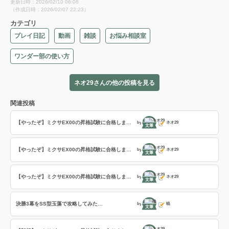
更新日時：2026/02/10 06:08
（作成日時：2026/02/07 22:23）
カテゴリ
プレイ日記
動画
雑談
お悩み相談室
ワンダー部の使い方
ネオ29さんの他の投稿を見る
関連投稿
【やったぞ】ミクサEX00の昇格試験に合格しました！
by
ネオ29
文筆
【やったぞ】ミクサEX00の昇格試験に合格しました！
by
ネオ29
文筆
【やったぞ】ミクサEX00の昇格試験に合格しました！
by
ネオ29
文筆
決勝3幕をSS型玉藻で攻略してみた…
by
暁
文筆