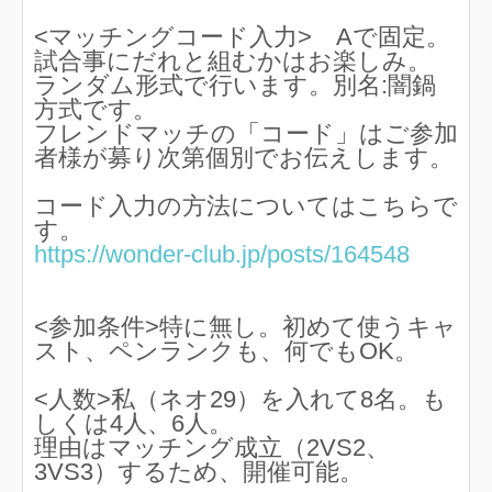
<マッチングコード入力> Aで固定。
試合事にだれと組むかはお楽しみ。
ランダム形式で行います。別名:闇鍋
方式です。
フレンドマッチの「コード」はご参加
者様が募り次第個別でお伝えします。
コード入力の方法についてはこちらで
す。
https://wonder-club.jp/posts/164548
<参加条件>特に無し。初めて使うキャ
スト、ペンランクも、何でもOK。
<人数>私（ネオ29）を入れて8名。も
しくは4人、6人。
理由はマッチング成立（2VS2、
3VS3）するため、開催可能。