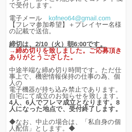
で受付します。
電子メール
kofneo64@gmail.com
【フレマ参加希望】＋プレイヤー名様
の記載で送信。
締切は、2/10（火）朝6:00です。
→締め切りを致しました。ご応募頂き
ありがとうござした。
中途半端な締め切り時間です。ただ仕
事上で、機密情報保持の仕事の為、個
人の
電子機器が持ち込み禁止であります。
自宅にて成立のお知らせを致します。
4人、6人でフレマ成立となります。8
人になった地点で、受付終了します。
◆なお、中止の場合は、「私自身の個
人配信」とします。◆