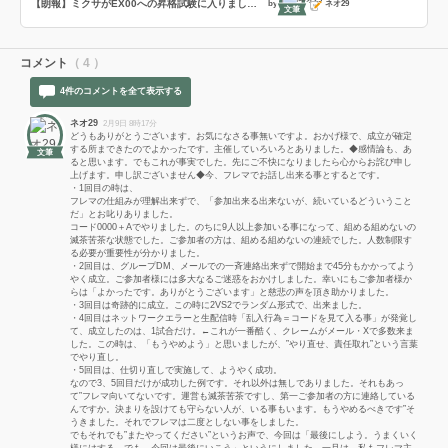
【朗報】ミクサがEX00への昇格試験に入りました。
by
ネオ29
文筆
コメント
（ 4 ）
4件のコメントを全て表示する
ネオ29
2月9日 8時17分
どうもありがとうございます。お気になさる事無いですよ。おかげ様で、成立が確定
する所まできたのでよかったです。主催していろいろとありました。◆感情論も、あ
文筆
ると思います。でもこれが事実でした。先にご不快になりましたら心からお詫び申し
上げます。申し訳ございません◆今、フレマでお話し出来る事とするとです。
・1回目の時は、
フレマの仕組みが理解出来ずで、「参加出来る出来ないが、続いているどういうこと
だ」とお叱りありました。
コード0000＋Aでやりました。のちに9人以上参加いる事になって、組める組めないの
滅茶苦茶な状態でした。ご参加者の方は、組める組めないの連続でした。人数制限す
る必要が重要性が分かりました。
・2回目は、グループDM、メールでの一斉連絡出来ずで開始まで45分もかかってよう
やく成立。ご参加者様には多大なるご迷惑をおかけしました。幸いにもご参加者様か
らは「よかったです。ありがとうございます」と慈悲の声を頂き助かりました。
・3回目は奇跡的に成立。この時に2VS2でランダム形式で、出来ました。
・4回目はネットワークエラーと生配信時「乱入行為＝コードを見て入る事」が発覚し
て、成立したのは、1試合だけ。←これが一番酷く、クレームがメール・Xで多数来ま
した。この時は、「もうやめよう」と思いましたが、”やり直せ、責任取れ”という言葉
でやり直し。
・5回目は、仕切り直しで実施して、ようやく成功。
なので3、5回目だけが成功した例です。それ以外は無しでありました。それもあっ
て”フレマ向いてないです。運営も滅茶苦茶ですし、第一ご参加者の方に連絡している
んですか。決まりを設けても守らない人が、いる事もいます。もうやめるべきです”そ
うきました。それでフレマは二度としない事をしました。
でもそれでも”またやってください”というお声で、今回は「最後にしよう。うまくいく
様にはする。でも、今回は最後にいこう」というにしました。一旦は、私もフレマ主