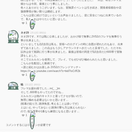
催からは今回、最後という事にしました。
色々とありがとうございます。なお、冒険譚イベントは引き続き、開発者様都合や店
舗側事情が無い限りは継続します。
こちらは逆に続けてほしいというお声ありましたし、逆に安全につねに出来ているの
で、私もこれはやりたいと思いました。
1
ネオ29
2月12日 0時0分
ネオ29です。Xでは既に公表しましたが、おかげ様で無事に2VS2のフレマを無事行う
事が出来ました。
文筆
といいましても2試合目は私も、皆様へのログインの時に合図が遅れたのもあり、出来
ずでありました。この点はもう少しアナウンスすべきだったと反省でした。ただそれ
以外は全て順調に行う事が出来ました。最後は皆様の同意で5試合目だけ600帯で冒険
譚をしました。
そこでエルルカンを使用して、プレイ。でもぜひぜひ極められたらと思いました。
こちらが生配信した動画です。
＜誰と組むかはお楽しみ 2VS2のフレンドマッチ＞
https://www.youtube.com/watch?v=bid7IsCrR2k
1
暁
2月12日 1時0分
文筆
フレマお疲れ様でした…m(_ _)m
そして､600帯もやってたのですね…
エルルカンは他のキャストと違ってクセが強いので､
無理に極める必要はないかと思います…
(暗幕の貼り方､跳弾角度､考えることは多いです)
とはいえ､やってみないと跳弾の撃ち方は覚えられない
ので､低深度帯や1幕なら練習になると思います…
1
コメントするにはログインが必要です