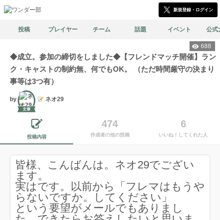
新規登録・ログイン
投稿
プレイヤー
チーム
話題
イベント
公式
688
◆成立。参加の締切をしました◆【フレンドマッチ開催】ラン
ク・キャストの制約無、何でもOK。 （ただ時間厳守の決まり
事等は3つ有）
by
ネオ29
文筆
474
6
作成者の他の投稿
いいね！してくれた人
投稿内容
皆様、こんばんは。ネオ29でござい
ます。
実はです。以前から「フレマはもうや
らないですか。してください」
という要望がメールでもありまし
た。できたらお答えしたいと思いま