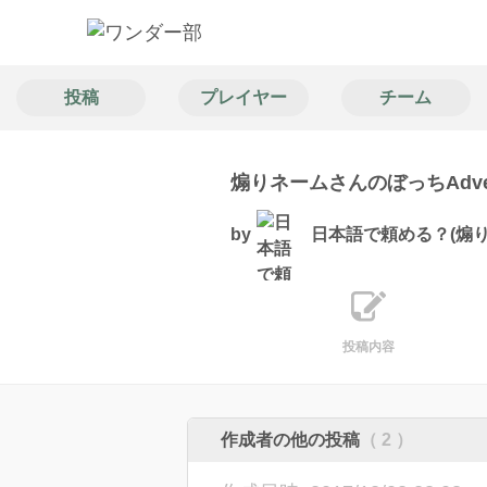
投稿
プレイヤー
チーム
煽りネームさんのぼっちAdvent C
by
日本語で頼める？(煽り
投稿内容
作成者の他の投稿
（ 2 ）