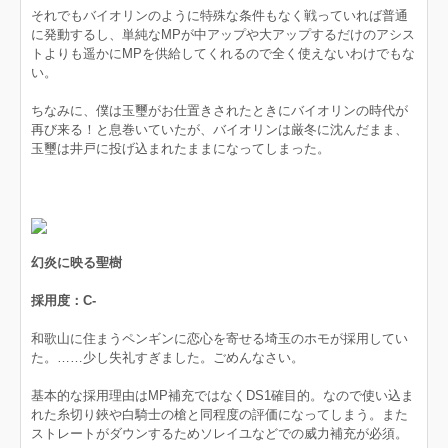
それでもバイオリンのように特殊な条件もなく戦っていれば普通
に発動するし、単純なMPが中アップや大アップするだけのアシス
トよりも遥かにMPを供給してくれるので全く使えないわけでもな
い。
ちなみに、僕は玉璽がお仕置きされたときにバイオリンの時代が
再び来る！と息巻いていたが、バイオリンは厳冬に沈んだまま、
玉璽は井戸に投げ込まれたままになってしまった。
幻炎に映る聖樹
採用度：C-
和歌山に住まうペンギンに恋心を寄せる埼玉のホモが採用してい
た。……少し失礼すぎました。ごめんなさい。
基本的な採用理由はMP補充ではなくDS1確目的。なので使い込ま
れた糸切り鋏や白騎士の槍と同程度の評価になってしまう。また
ストレートがダウンするためソレイユなどでの威力補充が必須。