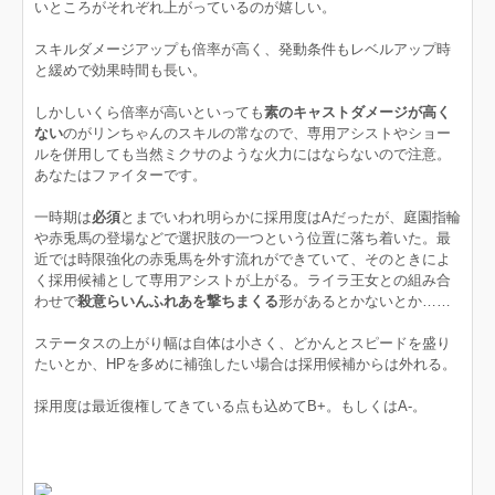
いところがそれぞれ上がっているのが嬉しい。
スキルダメージアップも倍率が高く、発動条件もレベルアップ時
と緩めで効果時間も長い。
しかしいくら倍率が高いといっても
素のキャストダメージが高く
ない
のがリンちゃんのスキルの常なので、専用アシストやショー
ルを併用しても当然ミクサのような火力にはならないので注意。
あなたはファイターです。
一時期は
必須
とまでいわれ明らかに採用度はAだったが、庭園指輪
や赤兎馬の登場などで選択肢の一つという位置に落ち着いた。最
近では時限強化の赤兎馬を外す流れができていて、そのときによ
く採用候補として専用アシストが上がる。ライラ王女との組み合
わせで
殺意らいんふれあを撃ちまくる
形があるとかないとか……
ステータスの上がり幅は自体は小さく、どかんとスピードを盛り
たいとか、HPを多めに補強したい場合は採用候補からは外れる。
採用度は最近復権してきている点も込めてB+。もしくはA-。