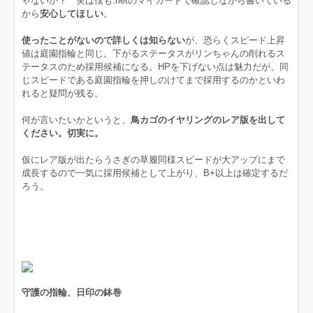
ゃないか？ 実は僕も.netのマイカードで確認しながら書いている
から
安心してほしい
。
使ったことがないので詳しくは知らない
が、恐らくスピード上昇
値は庭園指輪と同じ。下がるステータスがリンちゃんの削れるス
テータスのため採用候補になる。HPを下げない点は魅力だが、同
じスピードである庭園指輪を押しのけてまで採用するのかといわ
れると疑問が残る。
何が言いたいかというと、
鳥カゴのイヤリングのレア版を出して
ください。切実に。
仮にレア版が出たらうさぎの草履同様スピードが大アップにまで
成長するので一気に採用候補として上がり、B+以上は確定するだ
ろう。
守護の指輪、日印の鉢巻