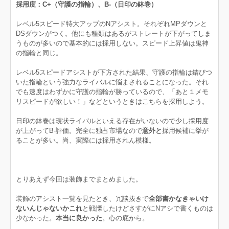
採用度：C+（守護の指輪）、B-（日印の鉢巻）
レベル5スピード特大アップのNアシスト。それぞれMPダウンと
DSダウンがつく。他にも種類はあるがストレートが下がってしま
うものが多いので基本的には採用しない。スピード上昇値は鬼神
の指輪と同じ。
レベル5スピードアシストが下方された結果、守護の指輪は錆びつ
いた指輪という強力なライバルに悩まされることになった。それ
でも速度はわずかに守護の指輪が勝っているので、「あと１メモ
リスピードが欲しい！」などというときはこちらを採用しよう。
日印の鉢巻は現状ライバルといえる存在がいないので少し採用度
が上がってB-評価。完全に独占市場なので
意外と
採用候補に挙が
ることが多い。尚、実際には採用されん模様。
とりあえず今回は装飾までまとめました。
装飾のアシスト一覧を見たとき、冗談抜きで
全部書かなきゃいけ
ないんじゃないかこれ
と戦慄したけどさすがにNアシで書くものは
少なかった。
本当に良かった
。心の底から。