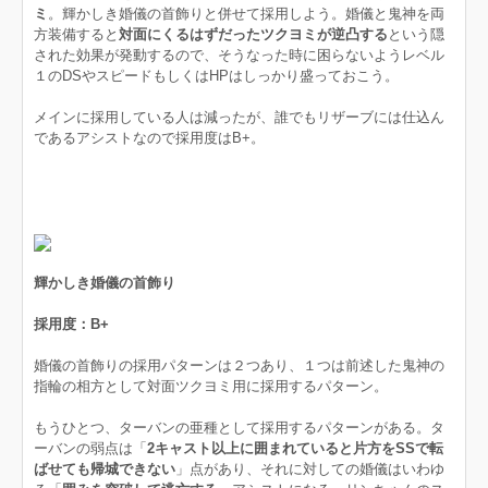
ミ
。輝かしき婚儀の首飾りと併せて採用しよう。婚儀と鬼神を両
方装備すると
対面にくるはずだったツクヨミが逆凸する
という隠
された効果が発動するので、そうなった時に困らないようレベル
１のDSやスピードもしくはHPはしっかり盛っておこう。
メインに採用している人は減ったが、誰でもリザーブには仕込ん
であるアシストなので採用度はB+。
輝かしき婚儀の首飾り
採用度：B+
婚儀の首飾りの採用パターンは２つあり、１つは前述した鬼神の
指輪の相方として対面ツクヨミ用に採用するパターン。
もうひとつ、ターバンの亜種として採用するパターンがある。タ
ーバンの弱点は「
2キャスト以上に囲まれていると片方をSSで転
ばせても帰城できない
」点があり、それに対しての婚儀はいわゆ