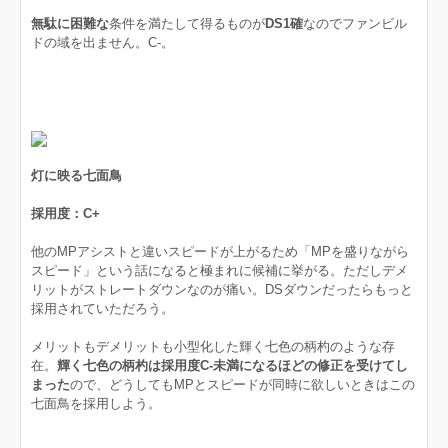
無駄に困難な
条件を満たして得るものが
DS1確
なのでファンビル
ドの域を出ません。C-。
灯に映る七面鳥
採用度：C+
他のMPアシストと違いスピードが上がるため「MPを盛りながら
スピード」という話になると極まれに候補に挙がる。ただしデメ
リットがストレートダウンなのが痛い。DSダウンだったらもっと
採用されていただろう。
メリットもデメリットも小型化した輝く七色の柄杓のような存
在。
輝く七色の柄杓は採用度C-未満になるほどの修正を受けてし
まった
ので、どうしてもMPとスピードが同時に欲しいときはこの
七面鳥を採用しよう。