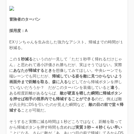
冒険者のターバン
採用度：A
EXリンちゃんを生み出した強力なアシスト。帰城までの時間が１
秒減る。
この
１秒減る
というのが一見して「ただ１秒早く帰れるだけじゃ
ん」と思われて過小評価され勝ちだが、実はそうではない。実際
に
あなたが帰城するとき
を想像してみてほしい。中央レーンでも
端レーンでも同じだが、
帰城している姿を敵に見つからないよう
画面外まで距離を取る、森に入る
などしてから帰城ボタンを押し
ていないだろうか？ だがこのターバンを装備していると
違う
。
ある程度距離があるならば、
敵が硬直を晒した瞬間に帰城ボタン
を押せば相手の視界内でも帰城することができる
のだ。例えば敵
が兵士列にDSを引いたのが見えた瞬間など、
敵の目の前で堂々帰
城する
ことが可能だ。
そうすると実際に減る時間は１秒どころではなく、距離を取って
から帰城ボタンを押す時間も含めれば
実質３秒～４秒くらい早い
ことになる。さらに敵が「あ、あいつ目の前で帰城してるからDS