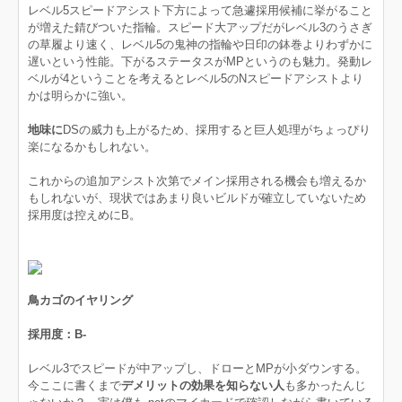
レベル5スピードアシスト下方によって急遽採用候補に挙がること
が増えた錆びついた指輪。スピード大アップだがレベル3のうさぎ
の草履より速く、レベル5の鬼神の指輪や日印の鉢巻よりわずかに
遅いという性能。下がるステータスがMPというのも魅力。発動レ
ベルが4ということを考えるとレベル5のNスピードアシストより
かは明らかに強い。
地味に
DSの威力も上がるため、採用すると巨人処理がちょっぴり
楽になるかもしれない。
これからの追加アシスト次第でメイン採用される機会も増えるか
もしれないが、現状ではあまり良いビルドが確立していないため
採用度は控えめにB。
鳥カゴのイヤリング
採用度：B-
レベル3でスピードが中アップし、ドローとMPが小ダウンする。
今ここに書くまで
デメリットの効果を知らない人
も多かったんじ