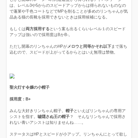
は、レベル3や5からのスピードアップからは得られないものなの
で蓬莱や千色コートなどでMPを削ることが多めのリンちゃんが気
品ある猫の長靴を採用できないときは採用候補になる。
もしくは
両方採用する
という案も出るくらいレベル１のスピード
アップは強いので採用度はBかB-。
ただし開幕のリンちゃんのHPが
メロウと同等かそれ以下
まで落ち
込むので、スピードが上がってるからとはいえ無理は禁物。
聖火灯す令嬢の小帽子
採用度：B+
みんな大好きリンちゃん帽子。
帽子
といえばリンちゃんの専用ア
シストを指す。
嘘隠さぬ王の帽子
？ そんなリンちゃんで採用さ
れない青いアシストは知りませんね……。
ステータスはHPとスピードが小アップ。リンちゃんにとって欲し