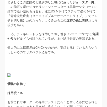
まさしくこの虚飾の七色羽飾りは現代に蘇った
ジョースター卿
。
この助言を得たジョナリン・ジョースターは黒騎士ツクヨーミに
爆撃で追い詰められるも、逆にDSを下げてステップ強化を得て
「青緑波紋疾走（ターコイズブルーオーバードライブ）」でピン
チを切り抜けたのだった。よくみたらこの
虚飾の色は青緑
だし再
現度も高い。
一応、チェネレントラを採用して差し引きDS中アップにする
無理
やり
なビルドも検討されているが、まだ試行錯誤の段階である。
個人的には採用度はCかC+なのだが、実績を残している方もいら
っしゃるのでリスペクト込みでB-。
髑髏の首飾り
採用度：B-
お前これサポーターの専用アシストだろ！と突っ込みになられる
方もいらっしゃると思うが、違うんだ。よく聞いてほしい。