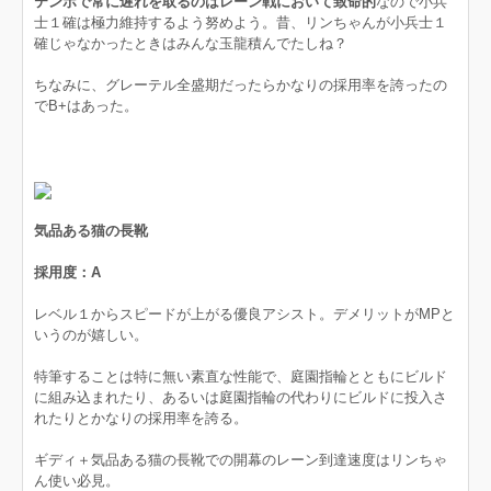
テンポで常に遅れを取るのはレーン戦において致命的
なので小兵
士１確は極力維持するよう努めよう。昔、リンちゃんが小兵士１
確じゃなかったときはみんな玉龍積んでたしね？
ちなみに、グレーテル全盛期だったらかなりの採用率を誇ったの
でB+はあった。
気品ある猫の長靴
採用度：A
レベル１からスピードが上がる優良アシスト。デメリットがMPと
いうのが嬉しい。
特筆することは特に無い素直な性能で、庭園指輪とともにビルド
に組み込まれたり、あるいは庭園指輪の代わりにビルドに投入さ
れたりとかなりの採用率を誇る。
ギディ＋気品ある猫の長靴での開幕のレーン到達速度はリンちゃ
ん使い必見。