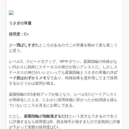
うさぎの草履
採用度：C+
少々
飛ばしすぎた
ところがあるのでこの草履を眺めて落ち着こう
と思う。
レベル3、スピード大アップ、HP中ダウン。庭園指輪の特殊がな
い代わりに純粋にステータスの伸びが良いアシストだ。しかしス
テータスの伸びがいいといっても庭園指輪とうさぎの草履の
スピ
ード差はわずか１メモリ
であり、特殊効果を度外視してまで採用
するかどうかは疑問が残る。
庭園指輪のSS射程アップが短くなり、レベル5スピードアシスト
が弱体化したとき、にわかに採用候補に挙がったが結局誰も積ん
でいないところを見るにお察しである。
ただし、
庭園指輪が強敵過ぎるだけ
という見方もできるので全う
に評価するなら採用度はB。競合相手が強すぎたので必然的に評価
が下がって実際の採用度はC+。