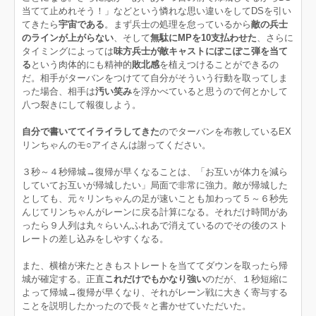
当てて止めれそう！」などという憐れな思い違いをしてDSを引い
てきたら
宇宙である
。まず兵士の処理を怠っているから
敵の兵士
のラインが上がらない
、そして
無駄にMPを10支払わせた
、さらに
タイミングによっては
味方兵士が敵キャストにぽこぽこ弾を当て
る
という肉体的にも精神的
敗北感
を植えつけることができるの
だ。相手がターバンをつけてて自分がそういう行動を取ってしま
った場合、相手は
汚い笑み
を浮かべていると思うので何とかして
八つ裂きにして報復しよう。
自分で書いててイライラしてきた
のでターバンを布教しているEX
リンちゃんのモ○アイさんは謝ってください。
３秒～４秒帰城→復帰が早くなることは、「お互いが体力を減ら
していてお互いが帰城したい」局面で非常に強力。敵が帰城した
としても、元々リンちゃんの足が速いことも加わって５～６秒先
んじてリンちゃんがレーンに戻る計算になる。それだけ時間があ
ったら９人列は丸々らいんふれあで消えているのでその後のスト
レートの差し込みをしやすくなる。
また、横槍が来たときもストレートを当ててダウンを取ったら帰
城が確定する。正直
これだけでもかなり強い
のだが、１秒短縮に
よって帰城→復帰が早くなり、それがレーン戦に大きく寄与する
ことを説明したかったので長々と書かせていただいた。