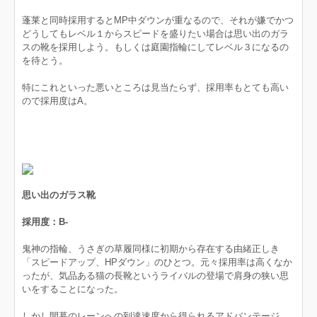
蓬莱と同時採用するとMP中ダウンが重なるので、それが嫌でかつ
どうしてもレベル１からスピードを盛りたい場合は思い出のガラ
スの靴を採用しよう。もしくは庭園指輪にしてレベル３になるの
を待とう。
特にこれといった悪いところは見当たらず、採用率もとても高い
ので採用度はA。
思い出のガラス靴
採用度：B-
鬼神の指輪、うさぎの草履同様に初期から存在する由緒正しき
「スピードアップ、HPダウン」のひとつ。元々採用率は高くなか
ったが、気品ある猫の長靴というライバルの登場で肩身の狭い思
いをすることになった。
しかし開幕のレーンへの到達速度から得られるアドバンテージ