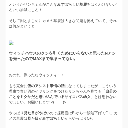
というかリンちゃんがこんな
みすぼらしい草履
をはくわけないだ
ろいい加減にしろ！
そして割とまじめにカメの草履は大きな問題を抱えていて、それ
は何かというと
ウィッチハウスのクジを引くためにいらないと思ったNアシ
を売ったのでMAXまで集まってない。
おのれ、謀ったなウィッチィ！！
もう完全に
僕のアシスト事情の話
になってしまったが、こういう
理由で青い羽のイヤリングをつけたリンちゃんを見ても「
自分の
ことをミクサだと思い込んでいるサイコパス幼女
」とは思わない
でほしい。お願いします <(＿ ＿)>
やっぱり
見た目がやばい
ので採用度はB-から一段階下げてC+。カ
メの草履は
見た目がみすぼらしい
からやっぱりC+。