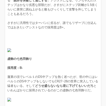
る「
囲みを突破して逃亡する
」アシストになる。リンちゃんのス
テップはかなり劣悪な部類だが、さすがにステップ距離が1.5倍く
らいに唐突に跳ね上がると敵もびっくりして攻撃を外してしまう
こともあるだろう。
さすがに汎用性ではターバンに劣るが、誰でもリザーブに仕込ん
ではおきたいアシストなので採用度はB+。
虚飾の七色羽飾り
採用度：B-
蓬莱の項でレベル１のDS中アップを熱く述べたが、世の中にはレ
ベル１のDS中アップをしないでもCR27~28の世界に突入している
猛者もいる。そして
どうせ盛らないなら逆に下げてもいいだろ
と
いわんばかりに採用されているのがこの虚飾の七色羽飾りだ。