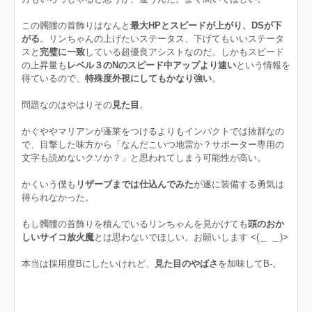
この髑髏の首飾りはなんと
最大HPとスピードが上がり、DSが下
がる
。リンちゃんの上げたいステータス、下げてもいいステータ
スと
完璧に一致
している超優良アシストなのだ。しかもスピード
の上昇量も
レベル３のNのスピード中アップより速い
という情報を
得ているので、
特殊度外視にしてもかなり強い
。
問題なのはやはりその
見た目
。
かぐややマリアンが蓬莱をつけるよりもインパクトでは抜群なの
で、目撃した味方から「なんだこいつ地雷か？サポーター専用の
文字も読めないクソか？」と思われてしまう可能性が高い。
かくいう僕も
リザーブまでは仕込んでみた
が遂に装備する勇気は
得られなかった。
もし髑髏の首飾りを積んでいるリンちゃんを見かけても
頭のおか
しいサイコ放火魔
とは思わないでほしい。お願いします <(＿ ＿)>
本当は採用度Bにしたいけれど、
見た目のやばさ
を加味してB-。