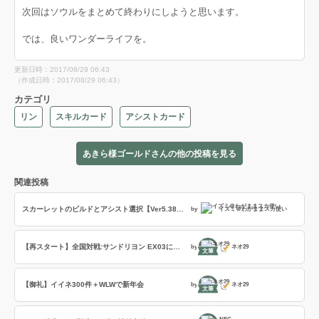
次回はソウルをまとめて終わりにしようと思います。
では、良いワンダーライフを。
更新日時：2017/08/29 06:43
（作成日時：2017/08/29 06:43）
カテゴリ
リン
スキルカード
アシストカード
あきら様ゴールドさんの他の投稿を見る
関連投稿
スカーレットのビルドとアシスト選択【Ver5.38-P】(アドバイザー:守谷)
by
イズミ＠わがままスカ使い
【再スタート】全国対戦:サンドリヨン EX03に向けて再出発＋楽しむ気持ちで
by
ネオ29
文筆
【御礼】イイネ300件＋WLWで新年会
by
ネオ29
文筆