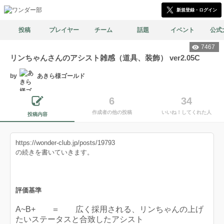
新規登録・ログイン
投稿
プレイヤー
チーム
話題
イベント
公式
7467
リンちゃんさんのアシスト雑感（道具、装飾） ver2.05C
by
あきら様ゴールド
6
34
作成者の他の投稿
いいね！してくれた人
投稿内容
https://wonder-club.jp/posts/19793
の続きを書いていきます。
評価基準
A~B+ ＝ 広く採用される、リンちゃんの上げ
たいステータスと合致したアシスト