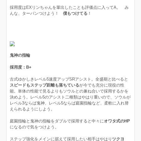
採用度はEXリンちゃんを輩出したことも評価点に入ってA。 み
んな、ターバンつけよう！
僕もつけてる
！
鬼神の指輪
採用度：B+
古式ゆかしきレベル5速度アップSRアシスト。全盛期と比べると
スピードもステップ距離も落ちている
が今でも充分に現役の性
能。単体の性能で見るよりもソウルとの兼ね合いで採用するかを
決めよう。レベル5のアシスト二種類はやはり重いので、ソウルが
レベル3ならば鬼神、レベル5ならば庭園指輪など、柔軟に入れ替
えられるようにしよう。
庭園指輪と鬼神の指輪をダブルで採用すると中々に
オワタ式のHP
になるので気をつけよう。
ステップ強化をメインに据えて採用したい相手はやはり
ツクヨ