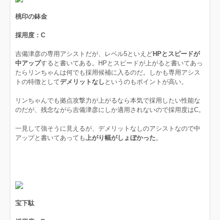
桃印の鉢金
採用度：C
吉備津彦の専用アシストだが、レベル5といえど
HPとスピードが
中アップ
すると書いてある。HPとスピードが上がると書いてあっ
たらリンちゃんは何でも採用候補に入るのだ。しかも専用アシス
トの特徴として
デメリットなし
というのもポイントが高い。
リンちゃんでも拠点攻撃力が上がるなら本気で採用したい性能な
のだが、残念ながら吉備津彦にしか適用されないので採用度はC。
一見して強そうに見えるが、デメリットなしのアシストなので中
アップと書いてあっても
上がり幅がしょぼかった
。
宝下駄