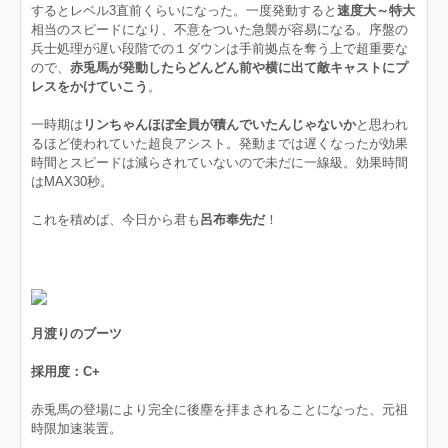
するとレベル3直前くらいになった。一度発動すると
速度大～特大
相当のスピードになり、不意をついた急襲が容易になる。序盤の
兵士処理が遅い段階での１ダウンは手前拠点を奪う上で超重要な
ので、
赤兎馬が発動したらどんどん前や横に出て敵キャストにプ
レスをかけていこう
。
一時期は
リンちゃんほぼ全員が積んでいたんじゃないか
と思われ
るほど使われていた超良アシスト。発動までは遅くなったが効果
時間とスピードは減らされていないので未だに一線級。効果時間
はMAX30秒。
これを積めば、今日から君も
呂布奉先だ
！
月渡りのブーツ
採用度：C+
赤兎馬の登場により完全に後塵を拝まされることになった、元祖
時限加速装置。