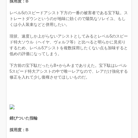
採用度：B
レベル5のスピードアシスト下方の一番の被害者である宝下駄。ス
トレートダウンというのが地味に効くので陽気なソレイユ、もし
くは小人装束などと併用したい。
現状、速度しか上がらないアシストとしてみるとレベル5のスピー
ド特大ソウル（ヘイヤ、ヴォルフ等）と比べると明らかに見劣り
するため、レベル5アシストを複数採用したくない点も加味すると
低めの評価になってしまう。
下方前の宝下駄だったらB+からA-までありえた。宝下駄はレベル
5スピード特大アシストの中で唯一レアなので、レアだけ強化する
修正を入れて少し復権させてほしいものだ。
錆びついた指輪
採用度：B