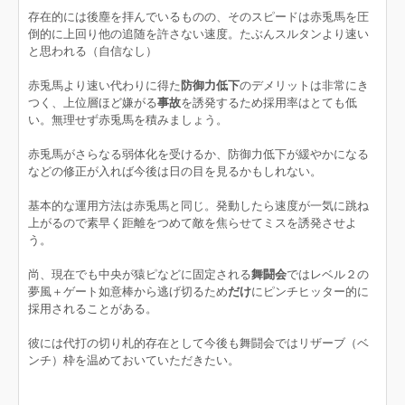
存在的には後塵を拝んでいるものの、そのスピードは赤兎馬を圧
倒的に上回り他の追随を許さない速度。たぶんスルタンより速い
と思われる（自信なし）
赤兎馬より速い代わりに得た
防御力低下
のデメリットは非常にき
つく、上位層ほど嫌がる
事故
を誘発するため採用率はとても低
い。無理せず赤兎馬を積みましょう。
赤兎馬がさらなる弱体化を受けるか、防御力低下が緩やかになる
などの修正が入れば今後は日の目を見るかもしれない。
基本的な運用方法は赤兎馬と同じ。発動したら速度が一気に跳ね
上がるので素早く距離をつめて敵を焦らせてミスを誘発させよ
う。
尚、現在でも中央が猿ピなどに固定される
舞闘会
ではレベル２の
夢風＋ゲート如意棒から逃げ切るため
だけ
にピンチヒッター的に
採用されることがある。
彼には代打の切り札的存在として今後も舞闘会ではリザーブ（ベ
ンチ）枠を温めておいていただきたい。