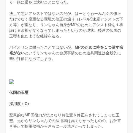
り一緒に厳冬に沈むことになった。
決して悪いアシストではないのだが、はーとうぉーみんぐの修正
だけでなく度重なる環境の修正の煽り（レベル5速度アシストの下
方等）が重なり、リンちゃん自身がMPのためにアシスト枠を１枠
設ける余裕がなくなってしまったというのが現状。後述の伝国の
玉璽も似たような経緯を辿る。
バイオリンに限ったことではないが、
MPのために枠を１つ潰す余
裕がない
というリンちゃんの台所事情のため道具関連は全般的に
辛い評価になってしまう。
伝国の玉璽
採用度：C+
驚異的なMP回復力が仇となりお仕置き修正をされてしまった玉
璽。元からリンちゃんでの採用率は高くなかったものの、お仕置
き修正で採用候補からさらに一歩遠ざかってしまった。