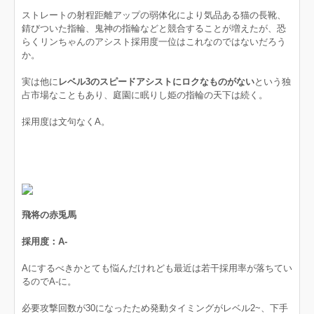
ストレートの射程距離アップの弱体化により気品ある猫の長靴、
錆びついた指輪、鬼神の指輪などと競合することが増えたが、恐
らくリンちゃんのアシスト採用度一位はこれなのではないだろう
か。
実は他に
レベル3のスピードアシストにロクなものがない
という独
占市場なこともあり、庭園に眠りし姫の指輪の天下は続く。
採用度は文句なくA。
飛将の赤兎馬
採用度：A-
Aにするべきかとても悩んだけれども最近は若干採用率が落ちてい
るのでA-に。
必要攻撃回数が30になったため発動タイミングがレベル2~、下手