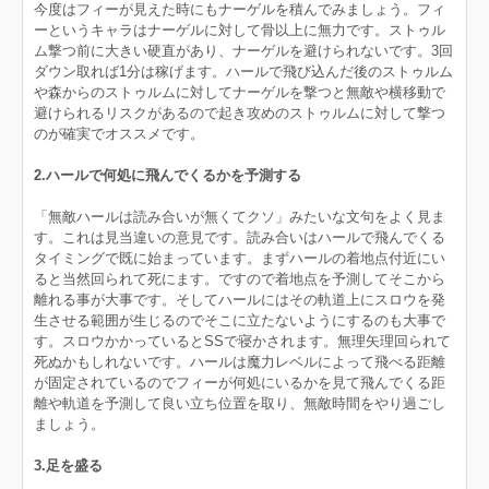
今度はフィーが見えた時にもナーゲルを積んでみましょう。フィ
ーというキャラはナーゲルに対して骨以上に無力です。ストゥル
ム撃つ前に大きい硬直があり、ナーゲルを避けられないです。3回
ダウン取れば1分は稼げます。ハールで飛び込んだ後のストゥルム
や森からのストゥルムに対してナーゲルを撃つと無敵や横移動で
避けられるリスクがあるので起き攻めのストゥルムに対して撃つ
のが確実でオススメです。
2.ハールで何処に飛んでくるかを予測する
「無敵ハールは読み合いが無くてクソ」みたいな文句をよく見ま
す。これは見当違いの意見です。読み合いはハールで飛んでくる
タイミングで既に始まっています。まずハールの着地点付近にい
ると当然回られて死にます。ですので着地点を予測してそこから
離れる事が大事です。そしてハールにはその軌道上にスロウを発
生させる範囲が生じるのでそこに立たないようにするのも大事で
す。スロウかかっているとSSで寝かされます。無理矢理回られて
死ぬかもしれないです。ハールは魔力レベルによって飛べる距離
が固定されているのでフィーが何処にいるかを見て飛んでくる距
離や軌道を予測して良い立ち位置を取り、無敵時間をやり過ごし
ましょう。
3.足を盛る