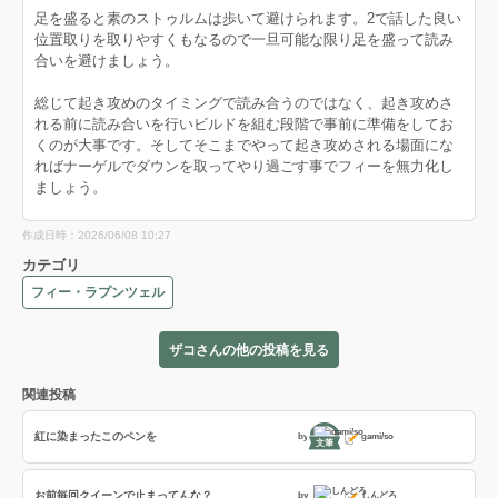
足を盛ると素のストゥルムは歩いて避けられます。2で話した良い
位置取りを取りやすくもなるので一旦可能な限り足を盛って読み
合いを避けましょう。
総じて起き攻めのタイミングで読み合うのではなく、起き攻めさ
れる前に読み合いを行いビルドを組む段階で事前に準備をしてお
くのが大事です。そしてそこまでやって起き攻めされる場面にな
ればナーゲルでダウンを取ってやり過ごす事でフィーを無力化し
ましょう。
作成日時：2026/06/08 10:27
カテゴリ
フィー・ラプンツェル
ザコさんの他の投稿を見る
関連投稿
紅に染まったこのペンを
by
gami/so
文筆
お前毎回クイーンで止まってんな？
by
しんどろ