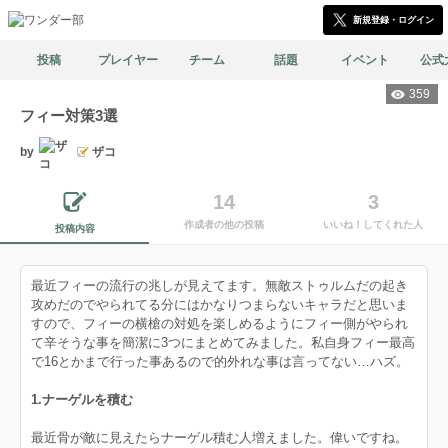
新規登録・ログイン
投稿
プレイヤー
チーム
話題
イベント
公式
359
フィー対策3選
by
ザコ
14
3
作成者の他の投稿
いいね！してくれた人
投稿内容
最近フィーの流行の兆しが見えてます。無敵ストゥルムだの起き
攻めだのでやられてる分にはかなりつまらないキャラだと思いま
すので、フィーの横槍の対処を楽しめるようにフィー側がやられ
て辛そうな事を簡潔に3つにまとめてみました。私自身フィー最高
で16とかまで行った事あるので的外れな事は言ってない…ハズ。
1.ナーゲルを積む
最近骨が敵に見えたらナーゲル積む人増えました。偉いですね。