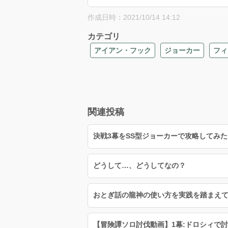
作成日時：2021/10/14 14:12
カテゴリ
アイアン・フック
ジョーカー
フィ
関連投稿
決戦3幕をSS型ジョーカーで攻略してみた
どうして…、どうしてなの？
おとぎ話の龍神の使い方を実践を踏まえ
【冒険譚ソロ討伐動画】1幕:ドロシィで