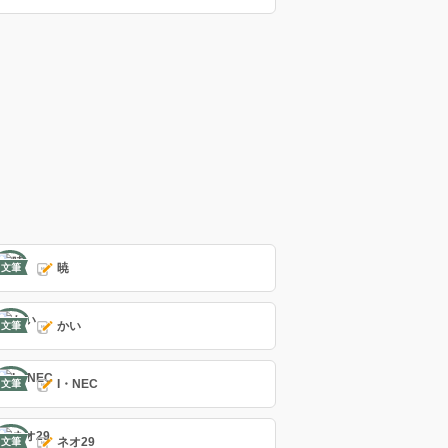
暁
文筆
かい
文筆
I・NEC
文筆
ネオ29
文筆