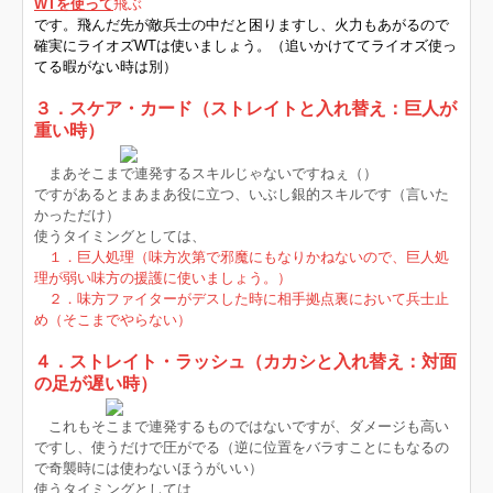
WTを使って
飛ぶ
です。飛んだ先が敵兵士の中だと困りますし、火力もあがるので
確実にライオズWTは使いましょう。（追いかけててライオズ使っ
てる暇がない時は別）
３．スケア・カード（ストレイトと入れ替え：巨人が
重い時）
まあそこまで連発するスキルじゃないですねぇ（）
ですがあるとまあまあ役に立つ、いぶし銀的スキルです（言いた
かっただけ）
使うタイミングとしては、
１．巨人処理（味方次第で邪魔にもなりかねないので、巨人処
理が弱い味方の援護に使いましょう。）
２．味方ファイターがデスした時に相手拠点裏において兵士止
め（そこまでやらない）
４．ストレイト・ラッシュ（カカシと入れ替え：対面
の足が遅い時）
これもそこまで連発するものではないですが、ダメージも高い
ですし、使うだけで圧がでる（逆に位置をバラすことにもなるの
で奇襲時には使わないほうがいい）
使うタイミングとしては、