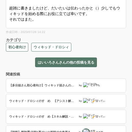
超雑に書きましたけど、だいたいは伝わったかと（）少しでもウ
ィキッドを始める際にお役に立てば幸いです。
それではまた。
作成日時：2023/07/26 14:22
カテゴリ
初心者向け
ウィキッド・ドロシィ
はいいろさんさんの他の投稿を見る
関連投稿
【多分姐さん初心者向け】ウィキッド姐さんのいろんな話２【執筆者銅筆】（5/26修正）
by
ピカづち
ウィキッド・ドロシィのすゝめ 【アシスト解説】
by
ばってぃ
ウィキッド・ドロシィのすゝめ【スキル解説・前回記事の補足など】
by
ばってぃ