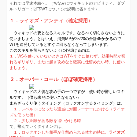
それでは早速本編へ。（ちなみにウィキッドのアビリティ、ダブ
ルトリガー：以下WTについての説明は省きます）
１．ライオズ・アンティ（確定採用）
う
ウィキッドの要となるスキルです。なるべく切らさないように
使いましょう。とはいえ、消費MPが25/20の合計45かかるので、
WTを連発しているとすぐに回らなくなってしまいます。
このスキルを切らさないように心掛けるのは、
１．WSを使っていないときはWTをすぐに使わず、効果時間が切
れるギリギリ、または起き攻めなと確実に仕留めたい時、に使い
ましょう。
２．オーバー・コール（ほぼ確定採用）
ウィキッドの大切な攻め手の一つですが、使い時が難しいスキ
ルです。（僕も未だに使いこなせない）
まあざっくり使うタイミング（ロックオンするタイミング）は、
１．レベル３になったら適当に対面レーナーにかける（ライオ
ズを使った後）
２．少し距離がある敵を追いかける時
で、飛んでいくタイミングは、
１．ロックオンした相手が仕留められる体力の時に、
ライオズ