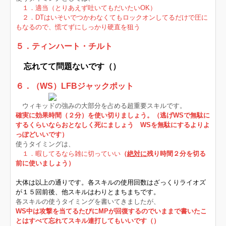
１．適当（とりあえず吐いてもだいたいOK）
２．DTはいそいでつかわなくてもロックオンしてるだけで圧に
もなるので、慌てずにしっかり硬直を狙う
５．ティンハート・チルト
忘れてて問題ないです（）
６．（WS）LFBジャックポット
ウィキッドの強みの大部分を占める超重要スキルです。
確実に効果時間（２分）を使い切りましょう。（逃げWSで無駄に
するくらいならおとなしく死にましょう WSを無駄にするよりよ
っぽどいいです）
使うタイミングは、
１．暇してるなら雑に切っていい
（
絶対に
残り時間２分を切る
前に使いましょう）
大体は以上の通りです。各スキルの使用回数はざっくりライオズ
が１５回前後、他スキルはわりとまちまちです。
各スキルの使うタイミングを書いてきましたが、
WS中は攻撃を当てるたびにMPが回復するのでいままで書いたこ
とはすべて忘れてスキル連打してもいいです（）