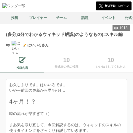
新規登録・ログイン
投稿
プレイヤー
チーム
話題
イベント
公式
1918
(多分)3分でわかるウィキッド解説(のようなもの):スキル編
by
はいいろさん
10
10
作成者の他の投稿
いいね！してくれた人
投稿内容
お久しぶりです。はいいろです。
いやー前回の更新から早4ヶ月…
4ヶ月！？
時の流れが早すぎて（）
まあ気を取り直して、今回解説するのは、ウィキッドのスキルの
使うタイミングをざっくり解説していきます。