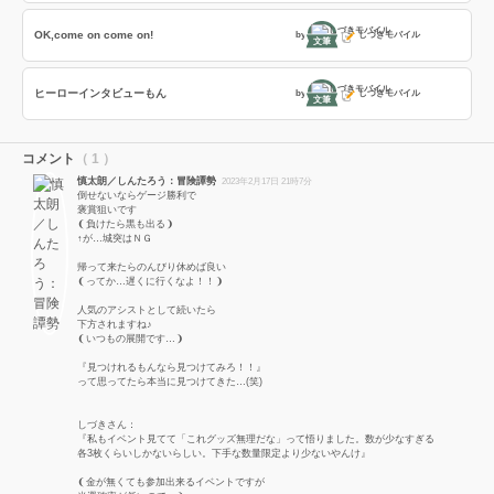
OK,come on come on!
by
しづきモバイル
文筆
ヒーローインタビューもん
by
しづきモバイル
文筆
コメント
（ 1 ）
慎太朗／しんたろう：冒険譚勢
2023年2月17日 21時7分
倒せないならゲージ勝利で
褒賞狙いです
❨負けたら黒も出る❩
↑が…城突はＮＧ
帰って来たらのんびり休めば良い
❨ってか…遅くに行くなよ！！❩
人気のアシストとして続いたら
下方されますね♪
❨いつもの展開です…❩
『見つけれるもんなら見つけてみろ！！』
って思ってたら本当に見つけてきた…(笑)
しづきさん：
『私もイベント見てて「これグッズ無理だな」って悟りました。数が少なすぎる
各3枚くらいしかないらしい。下手な数量限定より少ないやんけ』
❨金が無くても参加出来るイベントですが