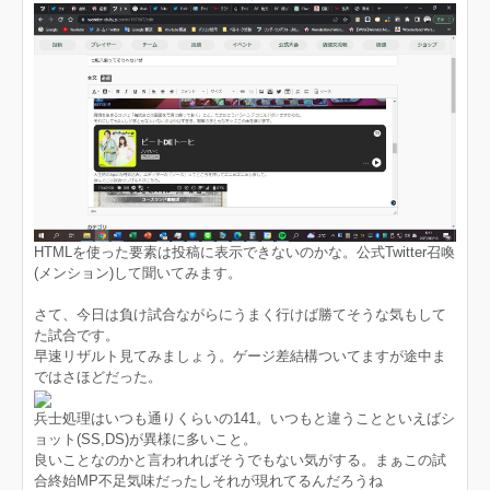
HTMLを使った要素は投稿に表示できないのかな。公式Twitter召喚
(メンション)して聞いてみます。
さて、今日は負け試合ながらにうまく行けば勝てそうな気もして
た試合です。
早速リザルト見てみましょう。ゲージ差結構ついてますが途中ま
ではさほどだった。
兵士処理はいつも通りくらいの141。いつもと違うことといえばシ
ョット(SS,DS)が異様に多いこと。
良いことなのかと言われればそうでもない気がする。まぁこの試
合終始MP不足気味だったしそれが現れてるんだろうね