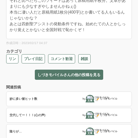
それと比べたらこのツイートはあって原稿用紙半枚分。文章があ
まりにも少なすぎやしませんかねぇ()
本当に凄い人だと原稿用紙1枚分(400字)とか書いてる人もいるん
じゃないかな？
あとは四創聖アシストの発動条件ですね。始めたての人とかしっ
かり覚えとかないと全国対戦で恥かくぞ！
作成日時：2023/02/17 04:37
カテゴリ
リン
プレイ日記
コメント歓迎
雑談
しづきモバイルさんの他の投稿を見る
関連投稿
妙に多い被ヒット数
by
しづきモバイル
文筆
交代してー！！！(心の声)
by
しづきモバイル
文筆
陰りが…
by
しづきモバイル
文筆