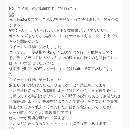
P.S. コメ返しのお時間です。では行こう
私もTwitter見てて「これCD無理だな」って悟りました。数が少な
すぎる
6枚くらいしかないらしい。下手な数量限定より少ないやんけ
他のグッズもなくなる説については十分ありえる。やっぱ俺グッ
キャン関係ないな
ツイートの取得に失敗しました。
こうなると一度延期を決めた4/10の配信を行う可能性が出てく
る。テクノランド店のグッキャンの様子見に行くのも兼ねてやっ
ぱり4/10の配信したいよね
修学旅行期間中のワンダーについてはTwitterで昔言及してまし
た。
ツイートの取得に失敗しました。
泊まりの日は行けません。明確にゲーセン禁止も出てます
ただ最終日帰ってくる時刻によっては行くかも。まぁ修学旅行か
ら帰ってくる時刻とかワンチャン21時回る説すらあるし無理だな()
「冒険譚ビルド」が投稿中に出てたんですが、そこ繋がりで冒険
譚まめちしきを教えてくれました。皆さん覚えといてください。
ゲージ勝ち<ヴィラン撃破勝ち ですよ。
ほんで金が魔境な可能性…嫌すぎる
「どんどん速くなって行く～～～～」に合う曲、あります。