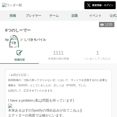
新規登録・ログイン
投稿
プレイヤー
チーム
話題
イベント
公式
1235
6つのしーでー
by
しづきモバイル
1111
1
文筆
作成者の他の投稿
いいね！してくれた人
投稿内容
～お詫びと訂正～
前回投稿の「七転八倒ってそりゃないぜ」において、サントラを交換するのに必要な
価格を「8250円」としていましたが、正しくは「8750円」でした。
お詫びして、訂正させていただきます。
I have a problem.(私は問題を持っています)
本来あるはずのSpotifyの埋め込みが出てこねぇ()
エディターの画面では確かにいます。