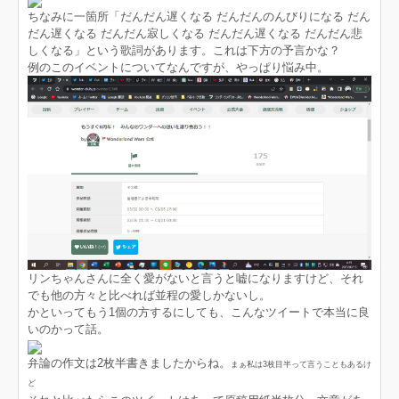
ちなみに一箇所「だんだん遅くなる だんだんのんびりになる だん
だん遅くなる だんだん寂しくなる だんだん遅くなる だんだん悲
しくなる」という歌詞があります。これは下方の予言かな？
例のこのイベントについてなんですが、やっぱり悩み中。
リンちゃんさんに全く愛がないと言うと嘘になりますけど、それ
でも他の方々と比べれば並程の愛しかないし。
かといってもう1個の方するにしても、こんなツイートで本当に良
いのかって話。
弁論の作文は2枚半書きましたからね。
まぁ私は3枚目半って言うこともあるけ
ど