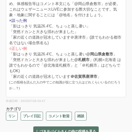
め、体感報告等はコメント本文にも「@岡山県倉敷市」が必要。
これはウェザーニュースLiVEに参加する際大切なことです。気
象・地象に関することには「@地名」を付けましょう。
​​​​×誤った例
「影はっきり 気温26.4℃、ちょっと蒸し暑い」
「突然ドカンと大きな揺れが来ました」
「家の近くの道路が冠水しています＠唐津市」(誰でもわかる都市
名ではない場合県名も)
○正しい例
「影はっきり 気温26.4℃、ちょっと蒸し暑い
@岡山県倉敷市
」
「突然ドカンと大きな揺れが来ました
@札幌市
」(札幌=北海道 は
誰でもわかるので「@北海道札幌市」と「＠札幌市」はどちらで
もOK)
「家の近くの道路が冠水しています
＠佐賀県唐津市
」
(この投稿を読んだ人の中でこの知識が役に立つ人はどれくらいいるのだろう
か…？)
作成日時：2023/07/26 04:47
カテゴリ
リン
プレイ日記
コメント歓迎
雑談
しづきモバイルさんの他の投稿を見る