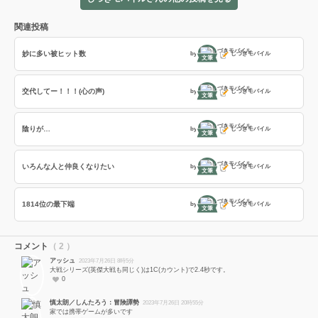
関連投稿
妙に多い被ヒット数
by
しづきモバイル
文筆
交代してー！！！(心の声)
by
しづきモバイル
文筆
陰りが…
by
しづきモバイル
文筆
いろんな人と仲良くなりたい
by
しづきモバイル
文筆
1814位の最下端
by
しづきモバイル
文筆
コメント
（ 2 ）
アッシュ
2023年7月26日 8時5分
大戦シリーズ(英傑大戦も同じく)は1C(カウント)で2.4秒です。
0
慎太朗／しんたろう：冒険譚勢
2023年7月26日 20時55分
家では携帯ゲームが多いです