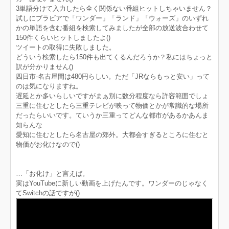
3単語分けて入力したら全く関係ない番組ヒットしちゃいません？
試しにブラビアで「ワンダー」「ランド」「ウォーズ」のいずれ
かの単語を含む番組を検索してみましたが全部の放送波合わせて
150件くらいヒットしましたよ()
ツイートの取得に失敗しました。
どういう検索したら150件も出てくるんだろうか？私にはちょっと
訳が分かりません()
四日市-名古屋間は480円らしい。ただ「JRならもっと安い」って
のは気になりますね。
遅延とか多いらしいですがまぁ別に数分程度なら許容範囲でしょ
三重に住むとしたら三重テレビが映って物価とかが常識的な場所
だったらいいです。ていうか三重ってどんな都市があるかあんま
知らんな
愛知に住むとしたら名古屋の郊外。大都会すぎるところに住むと
物価がお化けなので()
…「お化け」と言えば。
実はYouTubeに新しい動画を上げたんです。ワンダーのじゃなく
てSwitchの話ですが()