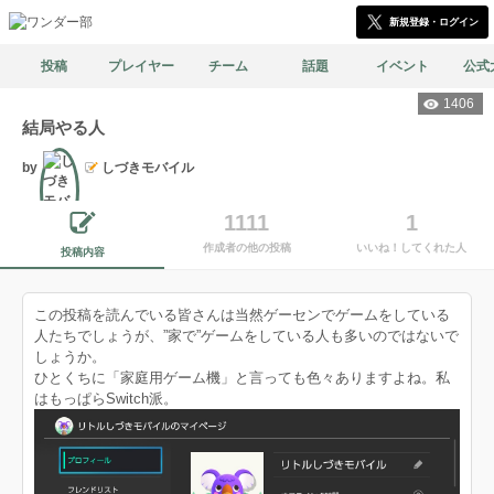
新規登録・ログイン
投稿
プレイヤー
チーム
話題
イベント
公式
1406
結局やる人
by
しづきモバイル
1111
1
文筆
作成者の他の投稿
いいね！してくれた人
投稿内容
この投稿を読んでいる皆さんは当然ゲーセンでゲームをしている
人たちでしょうが、”家で”ゲームをしている人も多いのではないで
しょうか。
ひとくちに「家庭用ゲーム機」と言っても色々ありますよね。私
はもっぱらSwitch派。