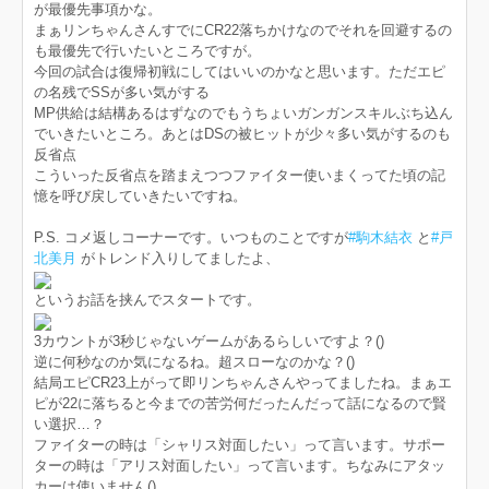
が最優先事項かな。
まぁリンちゃんさんすでにCR22落ちかけなのでそれを回避するの
も最優先で行いたいところですが。
今回の試合は復帰初戦にしてはいいのかなと思います。ただエピ
の名残でSSが多い気がする
MP供給は結構あるはずなのでもうちょいガンガンスキルぶち込ん
でいきたいところ。あとはDSの被ヒットが少々多い気がするのも
反省点
こういった反省点を踏まえつつファイター使いまくってた頃の記
憶を呼び戻していきたいですね。
P.S. コメ返しコーナーです。いつものことですが
#駒木結衣
と
#戸
北美月
がトレンド入りしてましたよ、
というお話を挟んでスタートです。
3カウントが3秒じゃないゲームがあるらしいですよ？()
逆に何秒なのか気になるね。超スローなのかな？()
結局エピCR23上がって即リンちゃんさんやってましたね。まぁエ
ピが22に落ちると今までの苦労何だったんだって話になるので賢
い選択…？
ファイターの時は「シャリス対面したい」って言います。サポー
ターの時は「アリス対面したい」って言います。ちなみにアタッ
カーは使いません()