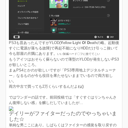
PS3も昔あったんですがYLOD(
Y
ellow
L
ight
O
f
D
eathの略。起動後
すぐに電源が落ちる故障)で再起不能になりHDDだけ引っこ抜いて
今も部屋の片隅にあります。
いい加減ハード〇フに捨ててこい
もうアイツはおそらく蘇らないので薄型のYLODが発生しないPS3
が欲しいところ。
まぁPS4とかのが欲しいですが「PS3専用地上デジタルチューナ
ー」なるものが今も役目を果たせないままでいるので両方欲し
い。
両方中古で買っても2万くらいするんだよね()
ではワンダーの話です。前回投稿では「すぐすぐはリンちゃんさ
ん復帰しない感」を醸しだしていましたが…
デイリーがファイターだったのでやっちゃいま
した☆
単純な男ここにあり。しばらくはファイターの感覚を取り戻すの