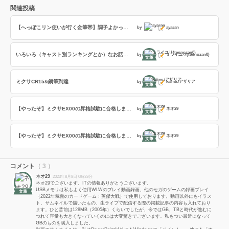
関連投稿
【へっぽこリン使いが行く金筆帯】調子よかったので
by
ayasan
いろいろ（キャスト別ランキングとか）なお話 （Aの使い方修行しなくては……）
by
ミライユリ(tennozan8)
文筆
ミクサCR15&銅筆到達
by
kalme./アザリア
文筆
【やったぞ】ミクサEX00の昇格試験に合格しました！
by
ネオ29
文筆
【やったぞ】ミクサEX00の昇格試験に合格しました！
by
ネオ29
文筆
コメント
（ 3 ）
ネオ29
2023年8月8日 0時33分
ネオ29でございます。ITの情報ありがとうございます。
USBメモリは私もよく使用WLWのプレイ動画録画、他のセガのゲームの録画プレイ
文筆
（2022年稼働のカードゲーム：英傑大戦）で使用しております。動画以外にもイラス
ト、サムネイルで描いたもの、生ライブで配信する際の掲載記事の内容も入れており
ます。ひと昔前は128MB（2005年）くらいでしたが、今ではGB、TBと時代が進むに
つれて容量も大きくなっていくのには大変驚きでございます。私もつい最近になって
GBのものを購入しました。