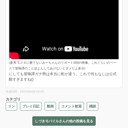
(参考:℃スタに勝てないみーちゃんのリポート009の映像。これぐらいのペー
スで冒険譚のことぽよんしてあげないとダメだよ多分)
にしても冒険譚ガチ勢は本当に桁が違う。これで何もなしは公式
酷すぎますね()
作成日時：2023/08/08 00:05
カテゴリ
リン
プレイ日記
動画
コメント歓迎
雑談
しづきモバイルさんの他の投稿を見る