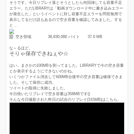
そうです。今日リプレイ落とそうとしたら何回挿しても容量不足
エラー。ただLIBRARYは「動画ダウンロード中に書き込みエラー
が発生した」というイベントに対し容量不足エラーを問答無用で
表示してるだけ説もあるので空き容量を確認してみました。する
と…
空き領域: 38,830,080 バイト 37.0 MB
な～るほど。
そりゃ保存できねぇや☆
はい。まさかの100MBを割ってました。LIBRARYで今の空き容量
とか表示するようにできないのかね。
いくつかファイル消去して600MB台後半の空き容量は確保できま
した。そして保存に成功。
ツイートの取得に失敗しました。
今日焼いたリプレイで空き容量は358MBです()
そんな今日撮影された昨日の試合のリプレイ(315MB)はこちら。