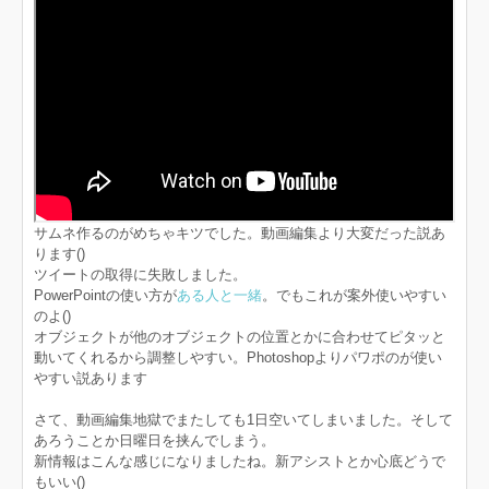
サムネ作るのがめちゃキツでした。動画編集より大変だった説あ
ります()
ツイートの取得に失敗しました。
PowerPointの使い方が
ある人と一緒
。でもこれが案外使いやすい
のよ()
オブジェクトが他のオブジェクトの位置とかに合わせてピタッと
動いてくれるから調整しやすい。Photoshopよりパワポのが使い
やすい説あります
さて、動画編集地獄でまたしても1日空いてしまいました。そして
あろうことか日曜日を挟んでしまう。
新情報はこんな感じになりましたね。新アシストとか心底どうで
もいい()