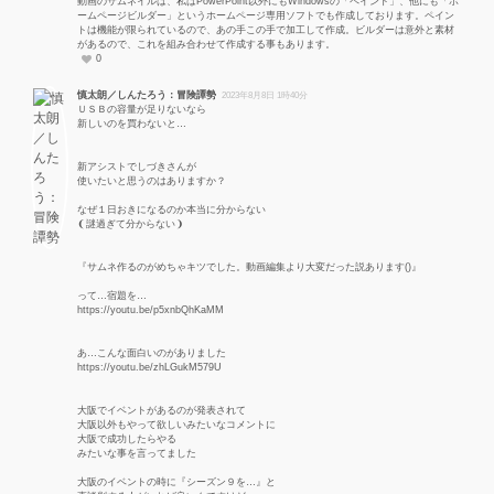
動画のサムネイルは、私はPowerPoint以外にもWindowsの「ペイント」、他にも「ホ
ームページビルダー」というホームページ専用ソフトでも作成しております。ペイン
トは機能が限られているので、あの手この手で加工して作成。ビルダーは意外と素材
があるので、これを組み合わせて作成する事もあります。
0
慎太朗／しんたろう：冒険譚勢
2023年8月8日 1時40分
ＵＳＢの容量が足りないなら
新しいのを買わないと…
新アシストでしづきさんが
使いたいと思うのはありますか？
なぜ１日おきになるのか本当に分からない
❨謎過ぎて分からない❩
『サムネ作るのがめちゃキツでした。動画編集より大変だった説あります()』
って…宿題を…
https://youtu.be/p5xnbQhKaMM
あ…こんな面白いのがありました
https://youtu.be/zhLGukM579U
大阪でイベントがあるのが発表されて
大阪以外もやって欲しいみたいなコメントに
大阪で成功したらやる
みたいな事を言ってました
大阪のイベントの時に『シーズン９を…』と