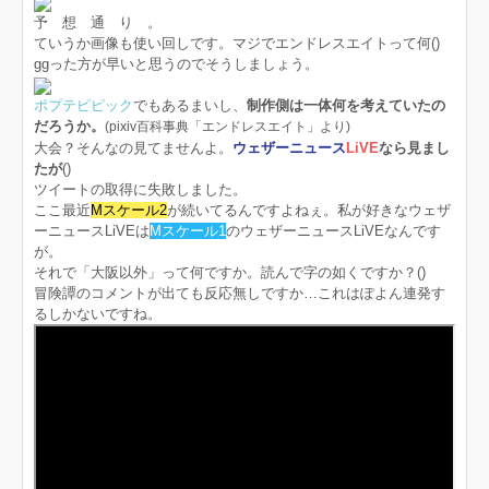
予 想 通 り 。
ていうか画像も使い回しです。マジでエンドレスエイトって何()
ggった方が早いと思うのでそうしましょう。
ポプテピピック
でもあるまいし、
制作側は一体何を考えていたの
だろうか。
(pixiv百科事典「エンドレスエイト」より)
大会？そんなの見てませんよ。
ウェザーニュース
LiVE
なら見まし
たが
()
ツイートの取得に失敗しました。
ここ最近
Mスケール2
が続いてるんですよねぇ。私が好きなウェザ
ーニュースLiVEは
Mスケール1
のウェザーニュースLiVEなんです
が。
それで「大阪以外」って何ですか。読んで字の如くですか？()
冒険譚のコメントが出ても反応無しですか…これはぽよん連発す
るしかないですね。