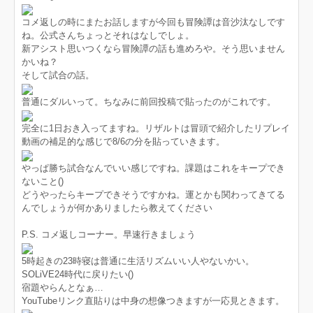
コメ返しの時にまたお話しますが今回も冒険譚は音沙汰なしです
ね。公式さんちょっとそれはなしでしょ。
新アシスト思いつくなら冒険譚の話も進めろや。そう思いません
かいね？
そして試合の話。
普通にダルいって。ちなみに前回投稿で貼ったのがこれです。
完全に1日おき入ってますね。リザルトは冒頭で紹介したリプレイ
動画の補足的な感じで8/6の分を貼っていきます。
やっぱ勝ち試合なんでいい感じですね。課題はこれをキープでき
ないこと()
どうやったらキープできそうですかね。運とかも関わってきてる
んでしょうが何かありましたら教えてください
P.S. コメ返しコーナー。早速行きましょう
5時起きの23時寝は普通に生活リズムいい人やないかい。
SOLiVE24時代に戻りたい()
宿題やらんとなぁ…
YouTubeリンク直貼りは中身の想像つきますが一応見ときます。