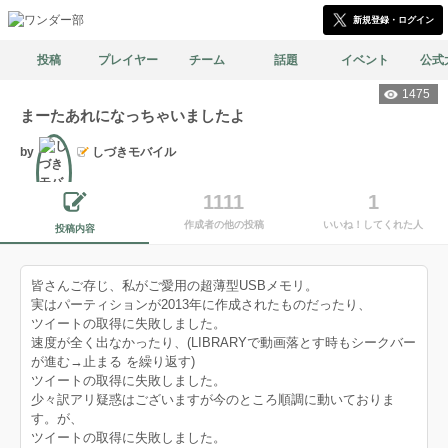
新規登録・ログイン
投稿
プレイヤー
チーム
話題
イベント
公式
1475
まーたあれになっちゃいましたよ
by
しづきモバイル
1111
1
文筆
作成者の他の投稿
いいね！してくれた人
投稿内容
皆さんご存じ、私がご愛用の超薄型USBメモリ。
実はパーティションが2013年に作成されたものだったり、
ツイートの取得に失敗しました。
速度が全く出なかったり、(LIBRARYで動画落とす時もシークバー
が進む→止まる を繰り返す)
ツイートの取得に失敗しました。
少々訳アリ疑惑はございますが今のところ順調に動いておりま
す。が、
ツイートの取得に失敗しました。