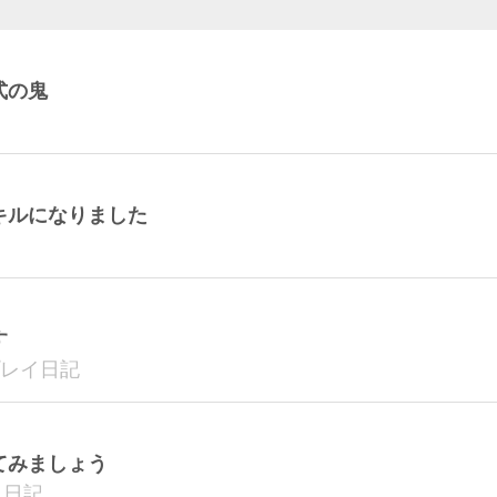
式の鬼
キルになりました
す
#プレイ日記
てみましょう
イ日記