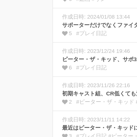
作成日時: 2024/01/08 13:44
サポーターだけでなくファイ
5
#プレイ日記
作成日時: 2023/12/24 19:46
ピーター・ザ・キッド、サポ3
6
#プレイ日記
作成日時: 2023/11/26 22:16
初期キャスト組、CR低くても
2
#ピーター・ザ・キッド 
作成日時: 2023/11/11 14:22
最近はピーター・ザ・キッド
3
#プレイ日記 #ピーター