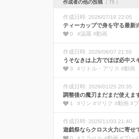
作成者の他の投稿
（ 79 ）
作成日時: 2026/07/18 22:05
ティーカップで身を守る最新
0
#温羅 #動画
作成日時: 2026/06/07 21:55
うそなきは上方でほぼ必中ス
3
#リトル・アリス #動画
作成日時: 2026/01/25 20:35
調整後の魔刃まだまだ使えま
1
#リン #マリク #動画 
作成日時: 2025/11/03 21:40
遊戯祭ならクロス火力に寄せ
0
#ミラベル #動画 #プレ