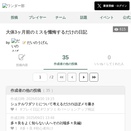
新規登録・ログイン
投稿
プレイヤー
チーム
話題
イベント
公式
615
大体3ヶ月前のミスを懺悔するだけの日記
by
だいのうげん
35
0
作成者の他の投稿
いいね！してくれた人
投稿内容
/ 2
作成者の他の投稿
（ 35 ）
作成日時: 2026/03/30 19:15
シュテルワダツミについて考えるだけのほぼメモ書き
4
#プレイ日記 #ワダツミ #バージョンアップ検証
作成日時: 2025/09/21 13:48
多々良をよく知らない人へその2(端多々良編)
1
#多々良 #初心者向け