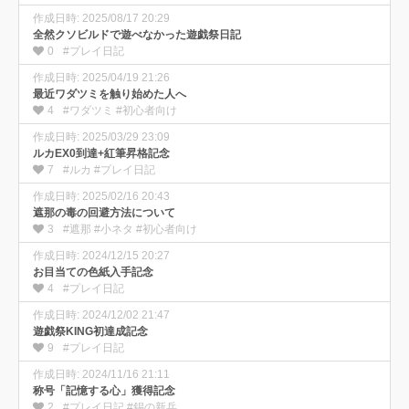
作成日時: 2025/08/17 20:29
全然クソビルドで遊べなかった遊戯祭日記
0
#プレイ日記
作成日時: 2025/04/19 21:26
最近ワダツミを触り始めた人へ
4
#ワダツミ #初心者向け
作成日時: 2025/03/29 23:09
ルカEX0到達+紅筆昇格記念
7
#ルカ #プレイ日記
作成日時: 2025/02/16 20:43
遮那の毒の回避方法について
3
#遮那 #小ネタ #初心者向け
作成日時: 2024/12/15 20:27
お目当ての色紙入手記念
4
#プレイ日記
作成日時: 2024/12/02 21:47
遊戯祭KING初達成記念
9
#プレイ日記
作成日時: 2024/11/16 21:11
称号「記憶する心」獲得記念
2
#プレイ日記 #錫の新兵