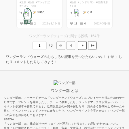
#玉藻
#動画
#プレイ日記
#動画
#サンドリヨン
#吉備津彦
#コメント歓迎
#玉藻
五郎八
とり
by
by
文筆
11
2
2022年3月24日
11
0
2022年5月4日
ワンダーランドウォーズに関する投稿 : 164件
/ 6
ワンダーランドウォーズのおもしろい記事を見つけたらいいね！（
）し
たりコメントしたりしてみよう！
ワンダー部 とは
ワンダー部は、アーケードゲーム「ワンダーランドウォーズ」のプレイヤー交流のためのサー
ビスです。フレンドを募集したり、チームに参加したり、フレンドマッチや設置店イベント・
イベント参加者を募集できます。近隣設置店の仲間を探したり、気の合う仲間同士でチームを
組んでイベントやフレンドマッチに参加したり、ワンダーライフを充実させます！ワンダー部
への入部をお待ちしております！
©SEGA
「ワンダー部」は、株式会社セガ フェイブが運営しております。お問い合わせは
こちら
。
当サイトに掲載されているイラスト・動画・音楽・文章等は、株式会社セガホールディングス