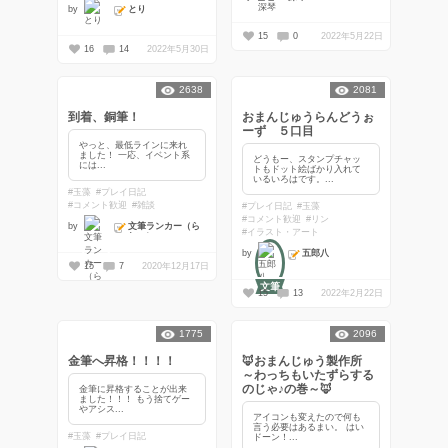
とり
by
15
0
2022年5月22日
16
14
2022年5月30日
2638
2081
到着、銅筆！
おまんじゅうらんどうぉ
ーず ５口目
やっと、最低ラインに来れ
ました！ 一応、イベント系
どうもー、スタンプチャッ
には...
トもドット絵ばかり入れて
いるいろはです。...
#玉藻
#プレイ日記
#コメント歓迎
#雑談
#プレイ日記
#玉藻
#コメント歓迎
#リン
文筆ランカー（ら
by
#イラスト・アート
しい）
五郎八
by
15
7
2020年12月17日
文筆
15
13
2022年2月22日
1775
2096
金筆へ昇格！！！！
🦊おまんじゅう製作所
～わっちもいたずらする
のじゃ♪の巻～🦊
金筆に昇格することが出来
ました！！！ もう捨てゲー
やアシス...
アイコンも変えたので何も
言う必要はあるまい。 はい
#玉藻
#プレイ日記
ドーン！...