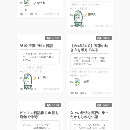
か〜る
by
#玉藻
#イラスト・アート
#コメント歓迎
15
24
2022年7月7日
五郎八
by
文筆
14
11
2023年7月5日
2292
2047
🔰10:玉藻で絵＞日記
【Ver.5.34-C】玉藻の動
き方を考えてみる
こんにちは、オニギシで
す。 シュネーのCRも15に
おはようございます。深琴
到達...
です。 前回のアシスト解説
を踏まえたう...
#プレイ日記
#玉藻
#イラスト・アート
#玉藻
#初心者向け
#中級者向け
#戦略・立ち回り
オニギシ
by
by
深琴
文筆
14
5
2021年8月23日
13
4
2022年5月25日
1513
1445
ピクミン日記帳11th 同じ
久々の配信と流行に乗っ
店舗で仲間!!
たかもしれない話
どうも、ピクミンです。 、
どうもー、いろはです。 タ
、 、 、 早速戦績を! ...
イトルにあるように、先週