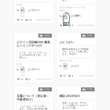
久々...
#玉藻
#玉藻
#動画
#プレイ日記
ピクミン
by
#雑談
五郎八
by
13
10
2022年1月31日
文筆
13
6
2022年10月30日
1544
1450
ピクミン日記帳20th 最高
ぶとうかい
にハイってやつだ!!
舞闘会初参加なので初投稿
です。よろしくお願い致し
どうも、ピクミンです! しん
ます。 本当の...
どろのLIVEを見て笑い、斗
影さん...
#動画
#玉藻
#玉藻
とり
by
ピクミン
by
13
8
2022年1月28日
13
6
2022年2月11日
1742
1735
玉藻について（初心者～
雑記-2022/5/23
中級者向け）
皆様こんばんは、🦅です。
ページは盛れていますか？
こんにちは。ミナトと申し
🐧それとも漏...
ます。 今日は 赤の学徒の書