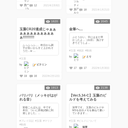
21
12
2021年2月8日
20
18
2021年1月21日
1620
2045
玉藻CR20達成じゃぁぁ
金筆へ…
ぁぁぁぁぁぁぁぁぁぁ
ぁ!!!!!!!!!!
ぶとうかい、🦅にはまだ早
かったよ…（白目） 負けす
ぎてどうしよ...
ふっふっふ…、昨日から調
子が良いからすぐ上がれそ
#玉藻
#雑談
#動画
うだ…w ...
とり
by
#玉藻
ピクミン
by
17
17
2022年1月30日
19
16
2022年2月12日
1913
2138
バリバリ（メッキがはが
【Ver.5.34-C】玉藻のビ
れる音）
ルドを考えてみる
皆様こんばんは、🦅です。
深琴です。 玉藻のビルドや
本日、ついに昇格試験に到
MSを自分メモを兼ねて書い
達しました。...
ていきます...
#プレイ日記
#玉藻
#マリク
#玉藻
#ビルドについて
#動画
by
深琴