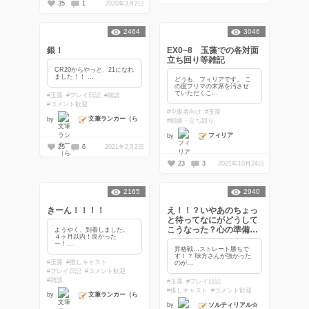
35
1
2020年3月2日
2464
3046
銀！
EX0~8 玉藻での各対面
立ち回り等雑記
CR20からやっと、21になれ
ました！！ ...
どうも、フィリアです。 こ
の度フリマの末席を汚させ
ていただくこ...
#玉藻
#プレイ日記
#雑談
#コメント歓迎
#中級者向け
#玉藻
文筆ランカー（ら
by
#戦略・立ち回り
しい）
フィリア
by
25
6
2021年2月2日
23
3
2021年10月24日
2165
2940
きーん！！！！
え！！？いやあのちょっ
と待ってなにがどうして
こうなった？心の準備
ようやく、到着しました。
４ヶ月以内！良かった
が…
ー！...
昇格戦…ストレート勝ちで
す！？ 味方さんが強かった
#玉藻
#推しキャスト
のが...
#プレイ日記
#コメント歓迎
#雑談
#玉藻
#プレイ日記
#推しキャスト
#コメント歓迎
文筆ランカー（ら
by
しい）
ソルティリアル☆
by