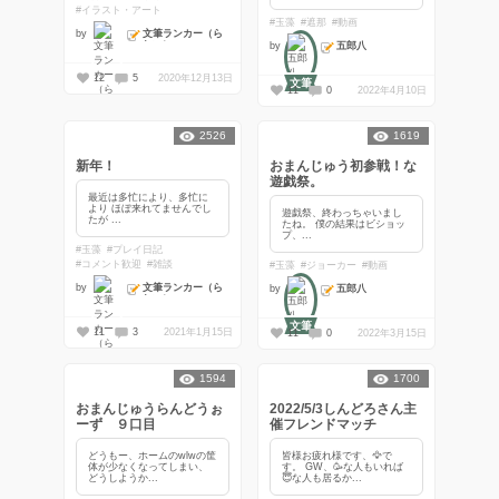
#イラスト・アート
#玉藻
#遮那
#動画
文筆ランカー（ら
by
しい）
五郎八
by
12
5
2020年12月13日
文筆
11
0
2022年4月10日
2526
1619
新年！
おまんじゅう初参戦！な
遊戯祭。
最近は多忙により、多忙に
より ほぼ来れてませんでし
遊戯祭、終わっちゃいまし
たが ...
たね。 僕の結果はビショッ
プ、...
#玉藻
#プレイ日記
#コメント歓迎
#雑談
#玉藻
#ジョーカー
#動画
文筆ランカー（ら
by
五郎八
by
しい）
文筆
11
3
2021年1月15日
11
0
2022年3月15日
1594
1700
おまんじゅうらんどうぉ
2022/5/3しんどろさん主
ーず ９口目
催フレンドマッチ
どうもー、ホームのwlwの筐
皆様お疲れ様です、🦅で
体が少なくなってしまい、
す。 GW、🥳な人もいれば
どうしようか...
😇な人も居るか...