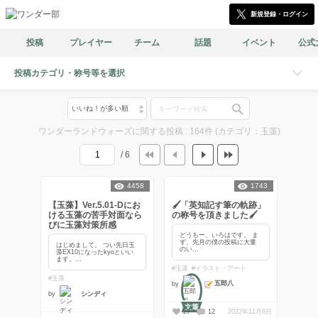
新規登録・ログイン
投稿
プレイヤー
チーム
話題
イベント
公式
投稿カテゴリ・称号等を選択
ワンダーランドウォーズに関する投稿 : 164件 (カテゴリ：玉藻)
/ 6
4458
1743
【玉藻】Ver.5.01-Dにお
🖌「英知記す筆の軌跡」
ける玉藻の苦手対面なら
の称号を頂きました🖌
びに玉藻対策所感
どうもー、いろはです。 ま
ず、先月の僕の投稿に大量
はじめまして。 つい先日玉
のい...
藻EX10になったkyoといい
ます。...
#玉藻
#イラスト・アート
#玉藻
五郎八
by
by
シンディ
文筆
27
12
2022年11月8日