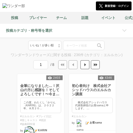
新規登録・ログイン
投稿
プレイヤー
チーム
話題
イベント
公式
投稿カテゴリ・称号等を選択
ワンダーランドウォーズに関する投稿 : 236件 (カテゴリ：エルルカン)
/ 8
2403
4346
金筆になりました…！沢
初心者向け 株式会社ア
山の方に感謝を！そして
シッドハウスのエルルカ
よろしくです！〜今まで
ン講座
の旅路〜
この度、わたくし「かりん
株式会社アシッドハウス
（KARIN)」は、２０２２
代表取締役のお客samaと申
年、８月２０...
します。 ...
#エルルカン
#プレイ日記
#エルルカン
#推しキャスト
#雑談
お客sama
by
#協奏闘技場
KARIN
by