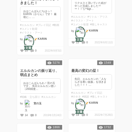
きました！
リクエスト頂いていた絵が
やっと完成しましたー
ー！！"(ﾉ*&gt...
おはこんばんにちはっ！
KARIN（かりん）です！ 最
#エルルカン
#リトル・アリス
初に… ...
#イラスト・アート
#コメント歓迎
#推しキャスト
#エルルカン
#プレイ日記
#動画
#コメント歓迎
KARIN
by
#イラスト・アート
KARIN
by
文筆
15
0
2022年9月11日
文筆
15
0
2022年9月5日
5276
1549
エルルカンの振り返り、
最高の変幻の栞！
弱点まとめ
先日、エルルカンの「人な
らざる青い血族」を頂きま
おはこんばんちわ！宮の玉
した！！！ ...
です。 先日エルルカン使い
（200回使...
#エルルカン
#プレイ日記
#小ネタ
#雑談
#推しキャスト
#戦略・立ち回り
#エルルカン
KARIN
by
by
宮の玉
文筆
14
0
2022年7月28日
14
0
2019年3月24日
1866
1732