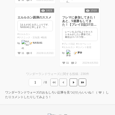
12
0
2022年10月12日
1823
1510
エルルカン跳弾のススメ
フレマに参加してきた！
あと、5連勝もしてき
た！【プレイ日記37日
[まえがき] お久しぶりです.
NASU41と申します. ワ...
目】
レーンを上げるよりキャス
#エルルカン
トキルがしたい夢奈です。
最近はスパスラ型...
#テクニック・豆知識
#動画
NASU41
by
#プレイ日記
#スカーレット
#エルルカン
#コメント歓迎
夢奈
by
11
0
2022年11月23日
11
2
2022年4月25日
ワンダーランドウォーズに関する投稿 : 236件
/ 8
ワンダーランドウォーズのおもしろい記事を見つけたらいいね！（
）し
たりコメントしたりしてみよう！