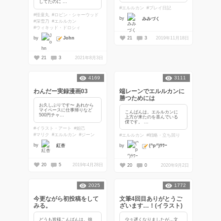
してたのに ...
#エルルカン
#プレイ日記
#怪童丸
#ロビン・シャーウッド
by
みみづく
#深雪乃
#エルルカン
#ウィキッド・ドロシィ
John
21
3
2019年11月18日
by
21
3
2021年8月3日
4169
3111
わんだー実録漫画03
端レーンでエルルカンに
勝つためには
お久しぶりです〜 あれから
マイペースに仕事帰りなど
こんばんは。エルルカンに
500円チャ...
上方が来たのを喜んでいる
僕です。 ...
#イラスト・アート
#妲己
#マリク
#エルルカン
#ジーン
#エルルカン
#戦略・立ち回り
by
紅杏
(^p^)ｳﾜｰ
by
20
5
2019年4月28日
20
0
2020年9月2日
2025
1772
今更ながら初投稿をして
文筆4回目ありがとうご
みる。
ざいます…！(イラスト)
どうも皆様こんばんは。拙
少々遅くなりましたが…文