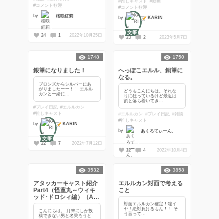
#推しキャスト
#動画
#コメント歓迎
#コメント歓迎
by
桜咲紅莉
KARIN
by
文筆
24
1
2022年10月25日
23
2
2023年5月7日
1748
1750
銀筆になりました！
へっぽこエルル、銅筆に
なる。
ブロンズからシルバーにあ
がりましたーー！！ エルル
どうもこんにちは。それな
カンと一緒に...
りに狂っているけど最近は
割と落ち着いてき...
#プレイ日記
#エルルカン
#推しキャスト
#エルルカン
#プレイ日記
#雑談
#推しキャスト
KARIN
by
by
あくろてぃーん、
文筆
22
7
2022年7月12日
22
4
2022年10月4日
3532
3858
アタッカーキャスト紹介
エルルカン対面で考える
Part4（怪童丸～ウィキ
こと
ッド･ドロシィ編）（A初
心者向け）
対面エルルカン確定！端イ
ヤ！絶対負けるもん！！ そ
こんにちは。 月末にしか投
う言って...
稿できない男と名乗ろうと