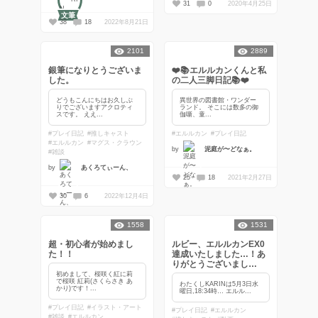
31
0
2020年4月25日
文筆
38
18
2022年8月21日
2101
2889
銀筆になりとうございま
❤️📚エルルカンくんと私
した。
の二人三脚日記📚❤️
どうもこんにちはお久しぶ
異世界の図書館・ワンダー
りでございますアクロティ
ランド。 そこには数多の御
スです。 ええ...
伽噺、童...
#プレイ日記
#推しキャスト
#エルルカン
#プレイ日記
#エルルカン
#マグス・クラウン
by
泥庭が〜どなぁ。
#雑談
by
あくろてぃーん、
25
18
2021年2月27日
30
6
2022年12月4日
1558
1531
超・初心者が始めまし
ルビー、エルルカンEX0
た！！
達成いたしました…！あ
りがとうございまし
た…！
初めまして、桜咲く紅に莉
で桜咲 紅莉(さくらさき あ
わたくしKARINは5月3日水
かり)です！...
曜日,18:34時… エルル...
#プレイ日記
#イラスト・アート
#プレイ日記
#エルルカン
#雑談
#エルルカン