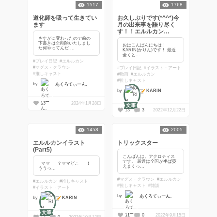
1517
1768
道化師を吸って生きてい
お久しぶりです(*^^*)今
ます
月の出来事を語り尽く
す！！エルルカン
CR27、フレマ、協奏、
さすがに変わったので前の
下書きは全削除いたしまし
配信、オフ会等々。イラ
おはこんばんにちは！
た何やってんだ ...
KARIN(かりん)です！ 最近
ストも♪
全くと...
#プレイ日記
#エルルカン
#マグス・クラウン
#プレイ日記
#イラスト・アート
#推しキャスト
#動画
#エルルカン
#推しキャスト
by
あくろてぃーん、
KARIN
by
13
2024年1月28日
文筆
13
3
2022年12月22日
1458
2005
エルルカンイラスト
トリックスター
(Part5)
こんばんは。アクロティス
です。 最近は全国が半ば萎
ママ･･･？ママどこ･･･！
えまくっ...
ううっ...
#マグス・クラウン
#エルルカン
#エルルカン
#推しキャスト
#推しキャスト
#雑談
#イラスト・アート
by
あくろてぃーん、
KARIN
by
文筆
11
0
2022年9月15日