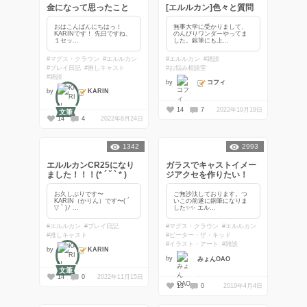
金になって思ったこと
[エルルカン]色々と質問
おはこんばんにちはっ！
無事大学に受かりまして、
KARINです！ 先日ですね、
のんびりワンダーやってま
１セッ...
した。銀筆にも上...
#マグス・クラウン
#エルルカン
#エルルカン
#雑談
#プレイ日記
#推しキャスト
#お悩み相談室
#雑談
コフィ
by
KARIN
by
14
7
2022年10月19日
文筆
14
4
2022年8月24日
1342
2993
エルルカンCR25になり
ガラスでキャストイメー
ました！！！(* ´ ˘ ` * )
ジアクセを作りたい！
お久しぶりです〜
ご無沙汰しております。つ
KARIN（かりん）です〜( ´
いこの前遂に銅筆になりま
▽ ` )ﾉ ...
した✨✨ エル...
#エルルカン
#プレイ日記
#マグス・クラウン
#エルルカン
#推しキャスト
#ピーター・ザ・キッド
#イラスト・アート
#雑談
KARIN
by
by
みょんOAO
文筆
14
0
2022年11月15日
13
0
2019年4月4日