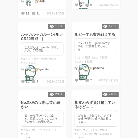
斗影
by
12
0
2021年7月29日
文筆
12
21
2022年1月5日
1731
1721
ルッカルッカルーン(ルカ
ルビーでも案外戦えてる
CR20達成！)
こんばんは、gami/soです。
ルビーに昇格してから、
こんばんは、gami/soです。
な...
ルカ、CR20達...
#プレイ日記
#ルカ
#動画
#コメント歓迎
#動画
#ルカ
#コメント歓迎
#プレイ日記
gami/so
by
gami/so
by
文筆
文筆
11
2
2022年6月19日
11
7
2022年5月3日
2331
2105
No.XXVの兵隊は芸が細
相変わらず負け越してい
かい
るけど……
前々から気づいていたけ
どうも、斗影です。 タイト
ど、話題になっていなさそ
ル通り何時も通り負け越し
うだからこの場を借...
てま...
#小ネタ
#ローザ
#メイディ
#ルカ
#プレイ日記
#動画
#ルカ
#コメント歓迎
#お悩み相談室