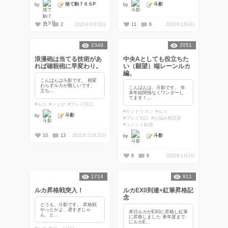
捨て駒７６５P
斗影
by
by
11
2
2021年6月22日
11
6
2022年1月4日
2349
2051
浪漫砲は当てる技術があ
中央Aとしても役立ちた
れば確殺砲に早変わり。
い（願望）端レーンルカ
編。
こんばんは斗影です。 相変
わらずルカが難しいです。
こんばんは、斗影です。 年
立ち...
末年始関係なくワンダーし
てます！...
#ルカ
#ジュゼ
#プレイ日記
#サンドリヨン
#ルカ
斗影
by
#プレイ日記
#お悩み相談室
#コメント歓迎
斗影
10
13
2021年12月21日
by
8
6
2022年1月2日
1714
911
ルカ昇格戦突入！
ルカEX0到達+紅筆昇格記
念
どうも、斗影です。 昇格戦
やっとかよ、遅すぎじゃ
本日ルカがEX0に昇格し紅筆
ん、と...
に昇格しました 来年度まで
にルカE...