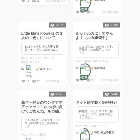
14
4
2022年5月23日
文筆
14
6
2022年6月4日
3085
1725
Little Ida's Flowers の３
ルッカルカにしてやん
人の「色」について
よ！（ルカ練習中）
色はキャラ付けの大事な要
こんばんは、gami/soです。
素です。 特に Little Ida'...
五郎八さんの配信にマァ
ト...
#ルカ
#メイディ
#ローザ
#ルカ
#動画
#プレイ日記
#雑談
#小ネタ
gami/so
by
ルイマル
by
文筆
12
8
2022年4月24日
14
2
2021年5月17日
2079
2436
新年一発目のワンダアア
ドット絵で動くGIFﾙｶﾁｬﾝ
アァァッ！！いっぱい負
けてごめんね、ルカ編。
待機モーション３コマ、振
り上げ１コマ、振り下ろし
２コマの...
こんばんは、斗影です。 ※
今日の記事は少し読みずら
#ルカ
#イラスト・アート
いか...
ll6J（Lが2個で
by
#ルカ
#プレイ日記
す）