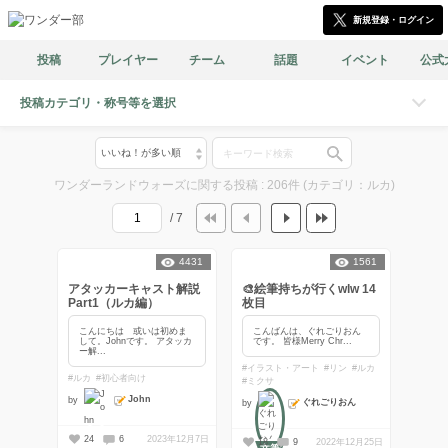
新規登録・ログイン
投稿
プレイヤー
チーム
話題
イベント
公式
投稿カテゴリ・称号等を選択
ワンダーランドウォーズに関する投稿 : 206件 (カテゴリ：ルカ)
/ 7
4431
1561
アタッカーキャスト解説
🎨絵筆持ちが行くwlw 14
Part1（ルカ編）
枚目
こんにちは 或いは初めま
こんばんは、ぐれごりおん
して。Johnです。 アタッカ
です。 皆様Merry Chr...
ー解...
#イラスト・アート
#リン
#ルカ
#ルカ
#初心者向け
#ミクサ
John
by
ぐれごりおん
by
24
6
2023年12月7日
18
9
2022年12月25日