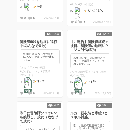
#ルカ
#プレイ日記
#ルカ
#プレイ日記
斗影
by
だいのうげん
by
8
6
2022年1月4日
7
5
2025年3月29日
1294
1206
冒険譚900を地道に進行
【ご報告】冒険譚継続＋
中(みんなで冒険)
後日、冒険譚の動画ＵＰ
（ソロ討伐成功）
冒険譚900を少しずつ進行
(みんなで冒険) ご無沙汰し
ネオ29です。全国対戦と併
てお...
用して冒険譚もプレイして
おります。 ...
#ルカ
#ダメージ検証
#ビルドについて
#冒険譚
#ルカ
#冒険譚
#小ネタ
#動画
#プレイ日記
#プレイ日記
ネオ29
by
ネオ29
by
文筆
文筆
7
6
2024年10月4日
7
0
2024年2月5日
982
2686
昨日に冒険譚ソロで672
ルカ 新衣装と扉絵Bと
を挑戦し、成功（危なげ
スキル雑感。
で成功）
以下、動画の概要欄に書こ
うと思ったけど微妙だなー
こんばんは。ネオ29でござ