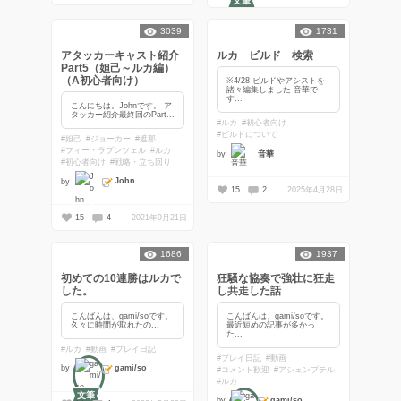
文筆
3039
1731
アタッカーキャスト紹介
ルカ ビルド 検索
Part5（妲己～ルカ編）
（A初心者向け）
※4/28 ビルドやアシストを
諸々編集しました 音華で
す...
こんにちは。Johnです。 ア
タッカー紹介最終回のPart...
#ルカ
#初心者向け
#ビルドについて
#妲己
#ジョーカー
#遮那
#フィー・ラプンツェル
#ルカ
by
音華
#初心者向け
#戦略・立ち回り
John
by
15
2
2025年4月28日
15
4
2021年9月21日
1686
1937
初めての10連勝はルカで
狂騒な協奏で強壮に狂走
した。
し共走した話
こんばんは、gami/soです。
こんばんは、gami/soです。
久々に時間が取れたの...
最近短めの記事が多かっ
た...
#ルカ
#動画
#プレイ日記
#プレイ日記
#動画
gami/so
by
#コメント歓迎
#アシェンプテル
#ルカ
文筆
gami/so
by