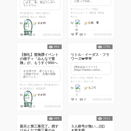
と思ってやめ...
います。 私、実はワンダー
ランドウォ...
#バージョンアップ検証
#スキルカード
#動画
#雑談
#中級者向け
#初心者向け
#ルカ
#冒険譚
#ルカ
#動画
仁科 零
by
ネオ29
by
文筆
6
0
2021年3月23日
6
0
2023年12月4日
953
1750
【御礼】冒険譚イベント
リトル・イーダス・フラ
の様子＋「みんなで冒
ワーズ❤️💚💛
険」が、もうすぐ990へ
[埋め込みツイート]
(https://twitter.com/a...
ネオ29です。遅くなりまし
て恐縮ですが、 先週の冒険
譚イベント...
#プレイ日記
#雑談
#ルカ
#メイディ
#ローザ
#ルカ
#初心者向け
#中級者向け
らごて
by
#上級者向け
#冒険譚
ネオ29
by
6
0
2022年11月28日
文筆
6
2
2025年2月2日
988
2411
新兵と第三幕完了。残す
３人称号が無い…(泣)
はみんなで第三幕のみ
＃悠木碧