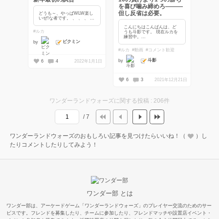
を喜び噛み締めろ―――
但し反省は必要。
どうも～、やっぱWLW楽し
いぜ!な者です。 、 、 、 ...
こんにちはこんばんは、ど
#ルカ
うも斗影です。 現在ルカを
練習中。...
ピクミン
by
#ルカ
#動画
#コメント歓迎
斗影
by
6
4
2022年1月1日
6
3
2021年12月21日
ワンダーランドウォーズに関する投稿 : 206件
/ 7
ワンダーランドウォーズのおもしろい記事を見つけたらいいね！（
）し
たりコメントしたりしてみよう！
ワンダー部 とは
ワンダー部は、アーケードゲーム「ワンダーランドウォーズ」のプレイヤー交流のためのサー
ビスです。フレンドを募集したり、チームに参加したり、フレンドマッチや設置店イベント・