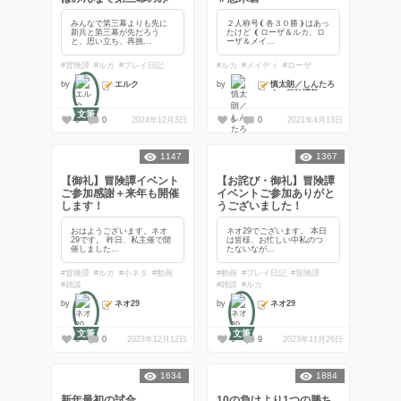
みんなで第三幕よりも先に
２人称号❨各３０勝❩はあっ
新兵と第三幕が先だろう
たけど ❨ローザ＆ルカ、ロ
と、思い立ち、再挑...
ーザ＆メイ...
#冒険譚
#ルカ
#プレイ日記
#ルカ
#メイディ
#ローザ
エルク
慎太朗／しんたろ
by
by
う：冒険譚勢
文筆
6
0
2024年12月3日
6
0
2021年4月13日
1147
1367
【御礼】冒険譚イベント
【お詫び・御礼】冒険譚
ご参加感謝＋来年も開催
イベントご参加ありがと
します！
うございました！
おはようございます。ネオ
ネオ29でございます。 本日
29です。 昨日、私主催で開
は皆様、お忙しい中私のつ
催しました...
たないなが...
#冒険譚
#ルカ
#小ネタ
#動画
#動画
#プレイ日記
#冒険譚
#雑談
#雑談
#ルカ
ネオ29
ネオ29
by
by
文筆
文筆
6
0
2023年12月12日
6
9
2023年11月26日
1634
1884
新年最初の試合
10の負けより1つの勝ち