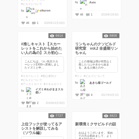
by
Avin
#ビルドについて
cikuron
by
46
1
2018年3月4日
46
1
2020年12月16日
6814
6808
#推しキャスト【スカー
リンちゃんのクソビルド
レットをこれから始めた
研究室 vol.2 全盛期リン
い人の為の】スカ初心者
ちゃん
ビルドのすゝめ
こんにちは。つい先日スカ
ことの発端は僕が何気なく
ーレットEX00へ昇格しまし
発したつぶやきから始ま
たイズミと申...
る、ある人物とのや...
#スカーレット
#初心者向け
#リン
#ビルドについて
#ビルドについて
by
あきら様ゴールド
#アシストカード
#スキルカード
イズミ＠わがままスカ
by
使い
37
4
2017年9月1日
38
2
2018年9月30日
7727
4823
上位フックが使ってるア
新環境ミクサビルドの話
シストを解説してみる
（ソウル編）
おはようございます。 初め
ての方は初めまして、よく
見る顔の方は...