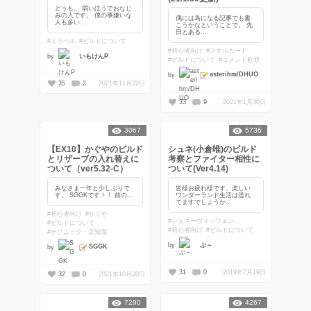
どうも。 弱いほうでおなじ
みの人です。 僕の事嫌いな
偶には為になる記事でも書
人も多い...
こうかなということで。 先
日とある...
#ミラベル
#ビルドについて
#初心者向け
#スキルカード
by
いもけんP
#ビルドについて
#コメント歓迎
asterihm/DHUO
by
35
2
2021年11月22日
33
9
2021年1月30日
3067
5736
【EX10】かぐやのビルド
シュネ(小倉唯)のビルド
とリザーブの入れ替えに
考察とファイター相性に
ついて（ver5.32-C）
ついて(Ver4.14)
みなさま一年と少しぶりで
皆様お疲れ様です、楽しい
す。 SGGKです！！ 前の...
ワンダーランド生活は送れ
てますでしょうか...
#初心者向け
#かぐや
#シュネーヴィッツェン
#ビルドについて
#初心者向け
#ビルドについて
#テクニック・豆知識
by
ぷ～
SGGK
by
31
0
2019年7月19日
32
0
2021年10月20日
7290
4267