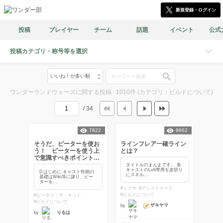
新規登録・ログイン
投稿
プレイヤー
チーム
話題
イベント
公式
投稿カテゴリ・称号等を選択
ワンダーランドウォーズに関する投稿 : 1010件 (カテゴリ：ビルドについて)
/ 34
7822
9662
そうだ、ピーターを使お
ラインフレア一確ライン
う！ ピーターを使う上
とは？
で意識すべきポイントや
基本的立ち回り
タイトルのまんまです。 各
キャストのLv6専用を皮切り
0.はじめに キャスト性能の
にスキル...
基礎はWiki等に譲り、ピー
ターを...
#ミクサ
#アシストカード
#ビルドについて
#ピーター・ザ・キッド
#ビルドについて
ザキヤマ
by
by
りるは