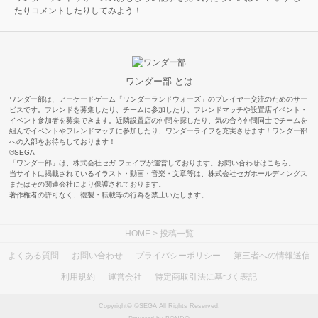
たりコメントしたりしてみよう！
ワンダー部 とは
ワンダー部は、アーケードゲーム「ワンダーランドウォーズ」のプレイヤー交流のためのサー
ビスです。フレンドを募集したり、チームに参加したり、フレンドマッチや設置店イベント・
イベント参加者を募集できます。近隣設置店の仲間を探したり、気の合う仲間同士でチームを
組んでイベントやフレンドマッチに参加したり、ワンダーライフを充実させます！ワンダー部
への入部をお待ちしております！
©SEGA
「ワンダー部」は、株式会社セガ フェイブが運営しております。お問い合わせは
こちら
。
当サイトに掲載されているイラスト・動画・音楽・文章等は、株式会社セガホールディングス
またはその関連会社により保護されております。
著作権者の許可なく、複製・転載等の行為を禁止いたします。
HOME
> 投稿一覧
よくある質問
お問い合わせ
プライバシーポリシー
第三者への情報送信
利用規約
運営会社
特定商取引法に基づく表記
Copyright© ©SEGA All Rights Reserved.