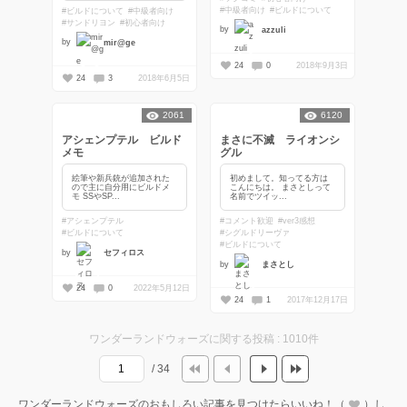
#中級者向け
#ビルドについて
#ビルドについて
#中級者向け
#サンドリヨン
#初心者向け
by
azzuli
by
mir@ge
24
0
2018年9月3日
24
3
2018年6月5日
2061
6120
アシェンプテル ビルド
まさに不滅 ライオンシ
メモ
グル
絵筆や新兵銃が追加された
初めまして。知ってる方は
ので主に自分用にビルドメ
こんにちは。 まさとしって
モ SSやSP...
名前でツイッ...
#アシェンプテル
#コメント歓迎
#ver3感想
#ビルドについて
#シグルドリーヴァ
#ビルドについて
by
セフィロス
by
まさとし
24
0
2022年5月12日
24
1
2017年12月17日
ワンダーランドウォーズに関する投稿 : 1010件
/ 34
ワンダーランドウォーズのおもしろい記事を見つけたらいいね！（
）し