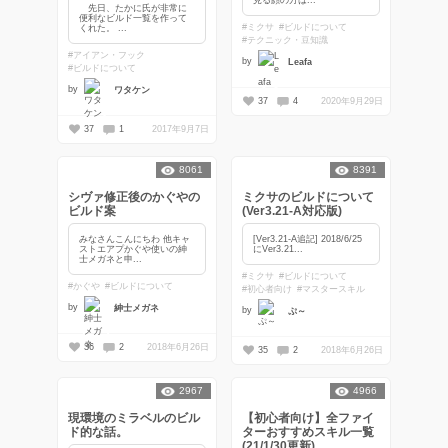
先日、たかに氏が非常に
便利なビルド一覧を作って
#ミクサ
#ビルドについて
くれた。 ...
#テクニック・豆知識
#アイアン・フック
by
Leafa
#ビルドについて
by
ワタケン
37
4
2020年9月29日
37
1
2017年9月7日
8061
8391
シヴァ修正後のかぐやの
ミクサのビルドについて
ビルド案
(Ver3.21-A対応版)
みなさんこんにちわ 他キャ
[Ver3.21-A追記] 2018/6/25
ストエアプかぐや使いの紳
にVer3.21...
士メガネと申...
#ミクサ
#ビルドについて
#かぐや
#ビルドについて
#初心者向け
#マスタースキル
by
紳士メガネ
by
ぷ～
36
2
2018年6月26日
35
2
2018年6月26日
2967
4966
現環境のミラベルのビル
【初心者向け】全ファイ
ド的な話。
ターおすすめスキル一覧
(21/1/30更新)