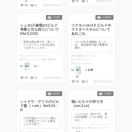
57
2
2020年1月6日
64
0
2019年3月11日
7183
11804
シュネ(小倉唯)のビルド
ツクヨミver3.0 ビルドや
考察と立ち回りについて
マスタースキルについて
(Ver3.21G)
あれこれ
皆様お疲れ様です、楽しい
ついにVer3.0稼働しました
ワンダーランド生活は送れ
ね。 査定緩和万歳で無事EX
てますでしょうか...
踏め...
#シュネーヴィッツェン
#ver3感想
#ツクヨミ
#ビルドについて
#初心者向け
#ビルドについて
#マスタースキル
by
ぷ～
by
くま袋
54
0
2018年11月2日
50
0
2017年12月21日
5666
7069
シャドウ・アリスのビル
強いビルドの作り方
ド案（＋etc）Ver5.01 -
（ver.3.xx)
G
こんにちは Avinです。 新
verが稼働して４か月弱、お
※12月追記 バージョン変わ
およ...
って環境もアシストも変化
したので以下...
#中級者向け
#ビルドについて
#シャドウ・アリス