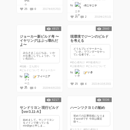
by
√8ニヤニヤ
25
0
2017年8月25日
25
2
2019年2月1日
4915
2840
ジョーカー新ビルド考 〜
現環境でジーンのビルド
イヤリングはぶっ壊れだ
を考える
よ〜
どうもプレイヤーネーム
『いき』でワンダーをやっ
みなさまこんにちは。 いか
ている者です。 ...
がお過ごしでしょうか。 つ
い先日の...
#初心者向け
#中級者向け
#上級者向け
#ビルドについて
#戦略・立ち回り
#ビルドについて
#ジョーカー
いき
by
フィーニア
by
25
4
2021年10月20日
25
0
2020年8月22日
6217
5036
サンドリヨン 現行ビルド
ハーンツクヨミの勧め
【ver3.11-A】
初めての記事投稿になりま
すazzuliです 今回は最近
始めまして。サンドリヨン
徐々...
をメインで使っている
mir@geと申しま...
#ツクヨミ
#初心者向け