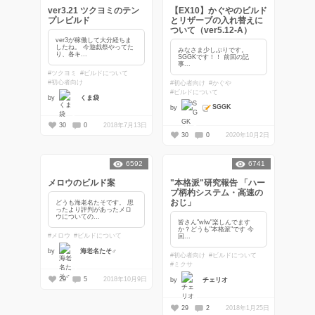
ver3.21 ツクヨミのテン
【EX10】かぐやのビルド
プレビルド
とリザーブの入れ替えに
ついて（ver5.12-A）
ver3が稼働して大分経ちま
したね。 今遊戯祭やってた
みなさま少しぶりです。
り、各キ...
SGGKです！！ 前回の記
事...
#ツクヨミ
#ビルドについて
#初心者向け
#初心者向け
#かぐや
#ビルドについて
by
くま袋
SGGK
by
30
0
2018年7月13日
30
0
2020年10月2日
6592
6741
メロウのビルド案
"本格派"研究報告 「ハー
プ柄杓システム・高速の
おじ」
どうも海老名たそです。 思
ったより評判があったメロ
ウについての...
皆さん"wlw"楽しんでます
か？どうも"本格派"です 今
#メロウ
#ビルドについて
回...
by
海老名たそ♂
#初心者向け
#ビルドについて
#ミクサ
29
5
2018年10月9日
by
チェリオ
29
2
2018年1月25日