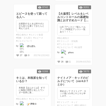
8742
8261
エピーヌを使って困って
【火遠理】レベル＆レベ
る人へ
ルコントロールの基礎知
識とおすすめカード【大
英雄】
次更新するときは対サポと
立ち回りを濃くできたらと
Lv6･7アシスト一覧/レベル
考えてます。...
アップ時限定アシスト一覧
あり！！！...
#初心者向け
#コメント歓迎
#戦略・立ち回り
#エピーヌ
#初心者向け
#ビルドについて
#テクニック・豆知識
#アシストカード
by
ぽんぽん
#ビルドについて
#火遠理
by
phos
27
0
2017年12月24日
26
1
2018年4月25日
6288
5670
キミは、本格派を知って
ナイトメア・キッドのビ
いるか？
ルドについて（ver4.0？
とか）
本格派【ほんかくは】 すで
に無限の荒野と化したワン
初めまして ナイトメア・キ
ダー世界に落...
ッド使いの√8ニヤニヤと申
します。 ...
#初心者向け
#ビルドについて
#ナイトメア・キッド
伊吹☆
by
#ビルドについて
#初心者向け