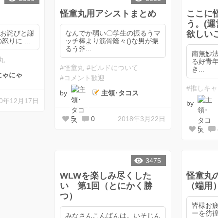
』
怪童丸用アシストまとめ
ここに
う。(
、お詫びと謝
なんでか弱い〇学生の振るうマ
欲しいこ
怒りに ...
ッチ棒より筋骨隆々()な男が振
るう斧...
南無妙法
丸
る好青年
#怪童丸
#ビルドについて
き...
にゃにゃ
#コメント歓迎
#推しキ
by
主領･タコス
20年12月17日
by
5
0
2018年3月22日
5
3475
WLWを楽しみ尽くした
怪童丸
い 第1回（とにかく勝
（端用
つ）
皆様お疲れ
ーを彷
みなさんこんばんは。いそじん