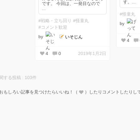
す。...
です。 今回は、一発目なので
...
#怪童丸
#戦略・立ち回り
#怪童丸
by
#コメント歓迎
by
いそじん
4
4
0
2019年1月2日
る投稿 : 103件
おもしろい記事を見つけたらいいね！（
）したりコメントしたりし