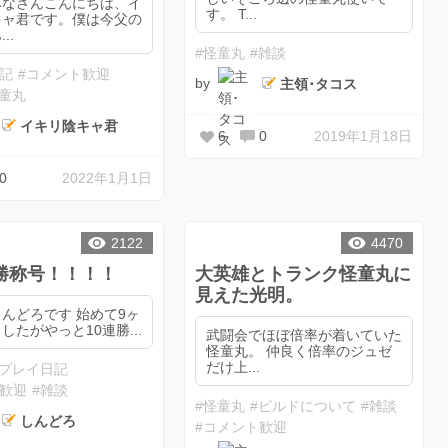
みなさんこんにちは、イ
す。 T...
キャ君です。僕は今父の
..
#怪童丸
#雑談
日記
#コメント歓迎
by
主領･タコス
怪童丸
イキリ陰キャ君
6
0
2019年1月18日
0
2022年1月1日
2122
4470
連勝称号！！！！
大英雄とトランク怪童丸に
見えた光明。
ろです 始めて9ヶ
したがやっと10連勝...
武闘会でほぼ倍率が着いていた
怪童丸。 仲良く倍率のジュゼ
だけ上...
#プレイ日記
ト歓迎
#雑談
#怪童丸
#ビルドについて
#雑談
しんどろ
#コメント歓迎