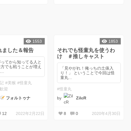
1553
1853
れました＆報告
それでも怪童丸を使うわ
け ＃推しキャスト
がってから知ってる人と
味方でも戦うことが増え
「見やがれ！俺っちの土俵入
..
り！」 ということで今回は怪
童丸...
日記
#美猴
#怪童丸
ト歓迎
#怪童丸
by
フォルトゥナ
ZilcR
12
2022年2月22日
8
0
2020年4月30日