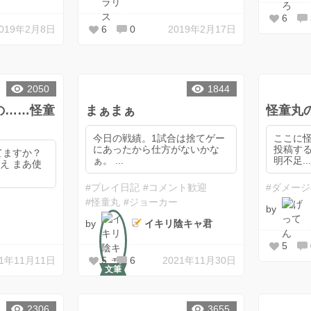
6
2019年2月8日
6
0
2019年2月17日
2050
1844
の……怪童
まぁまぁ
怪童丸
今日の戦績。1試合は捨てゲー
ここに
にあったから仕方がないかな
投稿する
てますか？
ぁ。 ...
明不足..
え まあ使
#プレイ日記
#コメント歓迎
#ダメー
#怪童丸
#ジョーカー
by
by
イキリ陰キャ君
5
21年11月11日
5
6
2021年11月30日
文筆
2306
3655