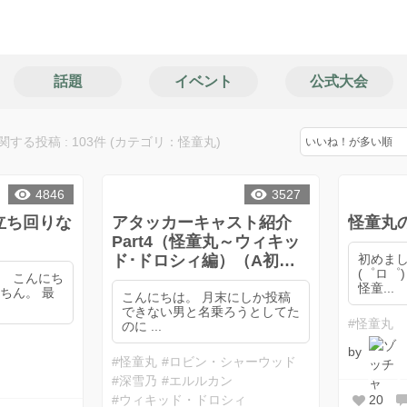
話題
イベント
公式大会
る投稿 : 103件 (カテゴリ：怪童丸)
4846
3527
立ち回りな
アタッカーキャスト紹介
怪童丸
Part4（怪童丸～ウィキッ
ド･ドロシィ編）（A初心
初めま
(゜ロ゜
す こんにち
者向け）
怪童...
ちん。 最
こんにちは。 月末にしか投稿
できない男と名乗ろうとしてた
#怪童丸
のに ...
by
#怪童丸
#ロビン・シャーウッド
#深雪乃
#エルルカン
20
#ウィキッド・ドロシィ