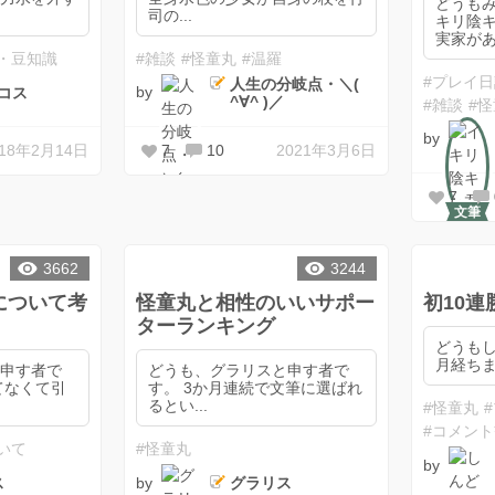
どうも
司の...
キリ陰
実家があ.
・豆知識
#雑談
#怪童丸
#温羅
#プレイ
人生の分岐点・＼(
by
コス
^∀^ )／
#雑談
#
by
018年2月14日
7
10
2021年3月6日
7
文筆
3662
3244
について考
怪童丸と相性のいいサポー
初10
ターランキング
どうもしんど
月経ちま
と申す者で
どうも、グラリスと申す者で
てなくて引
す。 3か月連続で文筆に選ばれ
るとい...
#怪童丸
#コメン
いて
#怪童丸
by
by
ス
グラリス