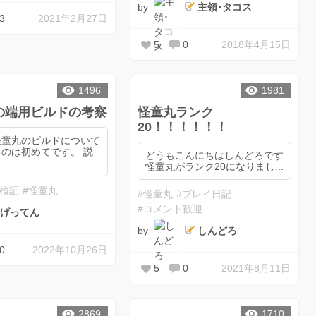
by
主領･タコス
3
2021年2月27日
5
0
2018年4月15日
1496
1981
の端用ビルドの考察
怪童丸ランク
20！！！！！！
怪童丸のビルドについて
のは初めてです。 説
どうもこんにちはしんどろです
.
怪童丸がランク20になりまし...
ジ検証
#怪童丸
#怪童丸
#プレイ日記
#コメント歓迎
げってん
by
しんどろ
0
2022年10月26日
5
0
2021年8月11日
2869
1710