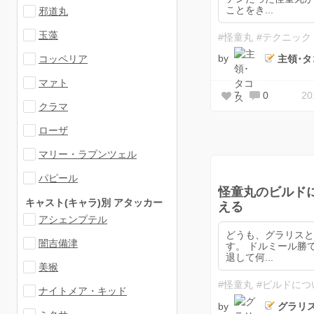
ことをき...
邪道丸
玉藻
#怪童丸
#テクニック
by
主領･タ
コッペリア
マァト
7
0
2
クラマ
ローザ
マリー・ラプンツェル
パピール
怪童丸のビルド
キャスト(キャラ)別 アタッカー
える
アシェンプテル
どうも、グラリス
闇吉備津
す。 ドルミール勝
退して何...
美猴
#怪童丸
#ビルドにつ
ナイトメア・キッド
by
グラリ