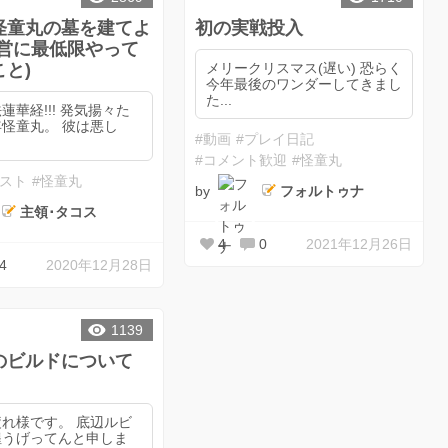
怪童丸の墓を建てよ
初の実戦投入
運営に最低限やって
と)
メリークリスマス(遅い) 恐らく
今年最後のワンダーしてきまし
た...
蓮華経!!! 発気揚々た
怪童丸。 彼は悪し
#動画
#プレイ日記
#コメント歓迎
#怪童丸
ャスト
#怪童丸
by
フォルトゥナ
主領･タコス
4
0
2021年12月26日
4
2020年12月28日
1139
のビルドについて
）
様です。 底辺ルビ
徨うげってんと申しま