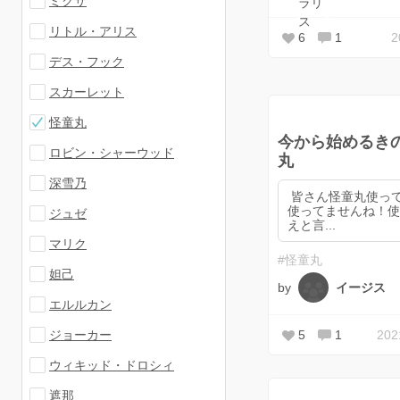
ミクサ
リトル・アリス
6
1
デス・フック
スカーレット
怪童丸
今から始めるき
ロビン・シャーウッド
丸
深雪乃
皆さん怪童丸使っ
使ってませんね！使
ジュゼ
えと言...
マリク
#怪童丸
妲己
by
イージス
エルルカン
ジョーカー
5
1
20
ウィキッド・ドロシィ
遮那