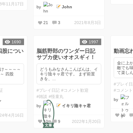
18年11月17日
by
John
21
3
2021年8月3日
1690
1997
四股につい
脳筋野郎のワンダー日記
動画忘
サブカ使いオオスギィ！
金に上
敵でも
とけ～～～～
どうもみなさんこんばんは、イ
て楽しん.
四股
キリ陰キャ君です。 まず前置
きを、...
#プレイ
証
#プレイ日記
#コメント歓迎
#コメン
#雑談
#怪童丸
by
ん
by
イキリ陰キャ君
024年4月16日
10
10
9
2022年1月20日
文筆