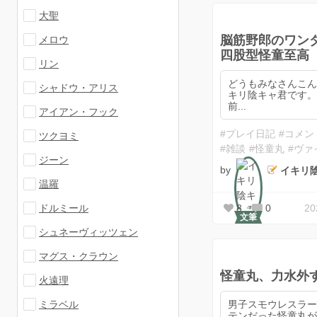
大聖
脳筋野郎のワ
メロウ
四股型怪童至高
リン
どうもみなさんこ
シャドウ・アリス
キリ陰キャ君です。 また二
前...
アイアン・フック
#プレイ日記
#コメン
ツクヨミ
#雑談
#怪童丸
#ヴァ
ジーン
by
イキリ
温羅
8
0
2
ドルミール
文筆
シュネーヴィッツェン
マグス・クラウン
怪童丸、力水外
火遠理
男子スモウレスラ
ミラベル
テンだった怪童丸