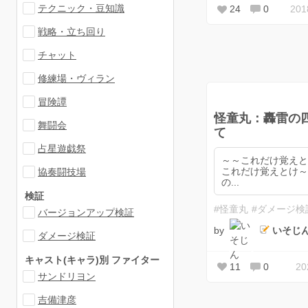
テクニック・豆知識
24
0
20
戦略・立ち回り
チャット
修練場・ヴィラン
冒険譚
怪童丸：轟雷の
舞闘会
て
占星遊戯祭
～～これだけ覚え
これだけ覚えとけ～～ 
協奏闘技場
の...
検証
#怪童丸
#ダメージ検
バージョンアップ検証
by
いそじ
ダメージ検証
キャスト(キャラ)別 ファイター
11
0
2
サンドリヨン
吉備津彦