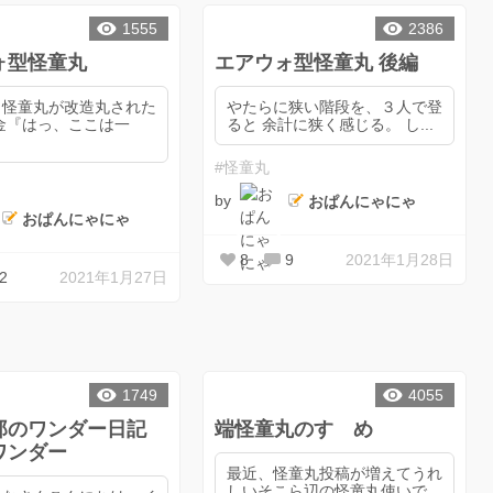
1555
2386
ォ型怪童丸
エアウォ型怪童丸 後編
、怪童丸が改造丸された
やたらに狭い階段を、３人で登
ると 余計に狭く感じる。 し...
#怪童丸
by
おぱんにゃにゃ
おぱんにゃにゃ
8
9
2021年1月28日
2
2021年1月27日
1749
4055
郎のワンダー日記
端怪童丸のすゝめ
ワンダー
最近、怪童丸投稿が増えてうれ
しいそこら辺の怪童丸使いで