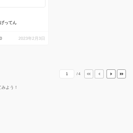
げってん
0
2023年2月3日
/ 4
てみよう！