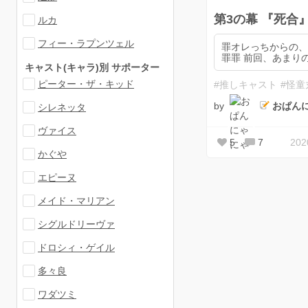
第3の幕 『死合
ルカ
フィー・ラプンツェル
罪オレっちからの
罪罪 前回、あまりの
キャスト(キャラ)別 サポーター
ピーター・ザ・キッド
#推しキャスト
#怪童
by
おぱん
シレネッタ
ヴァイス
5
7
20
かぐや
エピーヌ
メイド・マリアン
シグルドリーヴァ
ドロシィ・ゲイル
多々良
ワダツミ