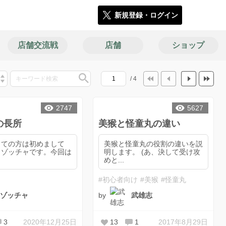
新規登録・ログイン
店舗交流戦
店舗
ショップ
/ 4
2747
5627
の長所
美猴と怪童丸の違い
しての方は初めまして
美猴と怪童丸の役割の違いを説
) ゾッチャです。今回は
明します。 (あ、決して受け攻
めと...
#初心者向け
#美猴
#怪童丸
by
ゾッチャ
武雄志
3
2020年12月25日
13
1
2017年8月29日