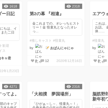
1618
2318
ンダー日記
第2の幕 『相違』
エアウ
金これまでの、オレっちヒスト
これは
リー！金 怪童丸となったオレ
お話。 金『はっ、ここは一
んにちは、イ
っ...
体…...
日
#推しキャスト
#怪童丸
#怪童丸
ト歓迎
by
by
おぱんにゃにゃ
イス
陰キャ君
8
12
2020年12月16日
8
022年1月23日
4271
2316
すってよ。
「大相撲 夢国場所」
脳筋野
新年初
ー部のキャプ
「ひがぁ～し～、怪童丸～！」
が力水を外す
全身水色の少女が自身の杖を行