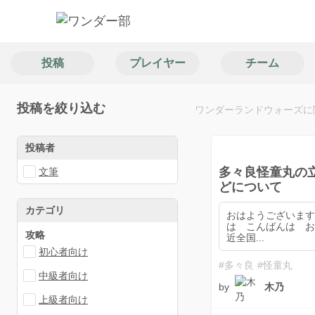
投稿
プレイヤー
チーム
投稿を絞り込む
ワンダーランドウォーズに関す
投稿者
多々良怪童丸の
文筆
どについて
カテゴリ
おはようございま
は こんばんは お
攻略
近全国...
初心者向け
#多々良
#怪童丸
中級者向け
by
木乃
上級者向け