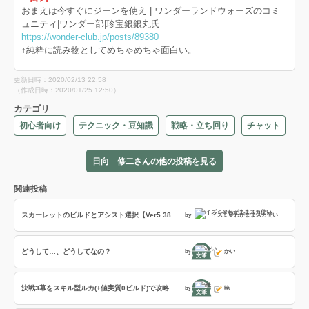
おまえは今すぐにジーンを使え | ワンダーランドウォーズのコミ
ュニティ|ワンダー部|珍宝銀銀丸氏
https://wonder-club.jp/posts/89380
↑純粋に読み物としてめちゃめちゃ面白い。
更新日時：2020/02/13 22:58
（作成日時：2020/01/25 12:50）
カテゴリ
初心者向け
テクニック・豆知識
戦略・立ち回り
チャット
日向 修二さんの他の投稿を見る
関連投稿
スカーレットのビルドとアシスト選択【Ver5.38-P】(アドバイザー:守谷)
by
イズミ＠わがままスカ使い
どうして…、どうしてなの？
by
かい
文筆
決戦3幕をスキル型ルカ(+値実質0ビルド)で攻略してみた…
by
暁
文筆