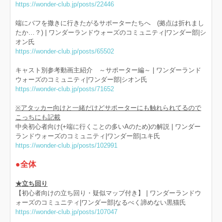
https://wonder-club.jp/posts/22446
端にバフを撒きに行きたがるサポーターたちへ (拠点は折れまし
たか…？) | ワンダーランドウォーズのコミュニティ|ワンダー部|シ
オン氏
https://wonder-club.jp/posts/65502
キャスト別参考動画主紹介 ～サポーター編～ | ワンダーランド
ウォーズのコミュニティ|ワンダー部|シオン氏
https://wonder-club.jp/posts/71652
※アタッカー向けと一緒だけどサポーターにも触れられてるので
こっちにも記載
中央初心者向け(+端に行くことの多いAのため)の解説 | ワンダー
ランドウォーズのコミュニティ|ワンダー部|ユキ氏
https://wonder-club.jp/posts/102991
●全体
★立ち回り
【初心者向けの立ち回り・疑似マップ付き】 | ワンダーランドウ
ォーズのコミュニティ|ワンダー部|なるべく諦めない黒猫氏
https://wonder-club.jp/posts/107047