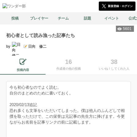
新規登録・ログイン
投稿
プレイヤー
チーム
話題
イベント
公式
5601
初心者として読み漁った記事たち
by
日向 修二
16
38
作成者の他の投稿
いいね！してくれた人
投稿内容
今も初心者なのでよく読む。
自分のまとめのために書いておく。
2020/02/13追記
恐れ多くも文筆をいただいてしまった。僕は他人のふんどしで相
撲を取っただけで、この栄誉は元記事の先生方に捧げます。今更
ながらお名前を記事リンクの前に記載します。