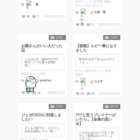
#テクニック・豆知識
#雑談
by
萩
#プレイ日記
#小ネタ
仁科 零
by
29
7
2023年12月27日
29
5
2020年12月17日
2092
1832
お隣さんがいい人だった
【朗報】ルビー筆になり
話
ました
こんばんは、gami/soです。
Before おや？🤔 なんとびっ
昨日、いつも通り全国対
くり ...
戦...
#プレイ日記
#コメント歓迎
#雑談
#プレイ日記
#雑談
gami/so
by
ともや
by
文筆
29
14
2022年2月1日
28
21
2022年10月11日
2094
3678
ジュゼCR20に到達しま
???と思うプレイヤーが
した!！
いたら...【金筆の思い
出】
どうも斗影です。 ログイン
記念を回収しつつ、投...
こんばんはゼルバです！ 皆
さん！面識はないけど、よ
くマッチ...
#ジュゼ
#プレイ日記