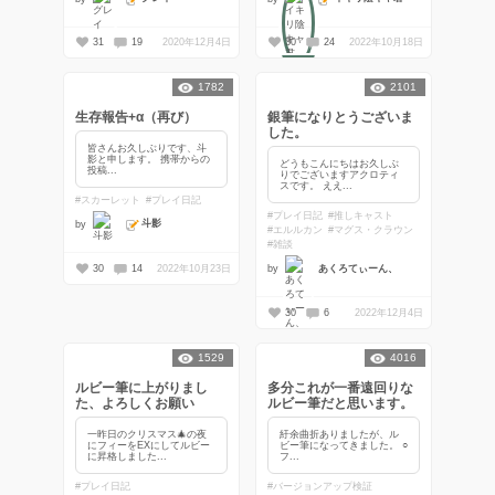
31
19
2020年12月4日
30
24
2022年10月18日
文筆
1782
2101
生存報告+α（再び）
銀筆になりとうございま
した。
皆さんお久しぶりです、斗
影と申します。 携帯からの
どうもこんにちはお久しぶ
投稿...
りでございますアクロティ
スです。 ええ...
#スカーレット
#プレイ日記
#プレイ日記
#推しキャスト
斗影
by
#エルルカン
#マグス・クラウン
#雑談
30
14
2022年10月23日
by
あくろてぃーん、
30
6
2022年12月4日
1529
4016
ルビー筆に上がりまし
多分これが一番遠回りな
た、よろしくお願い
ルビー筆だと思います。
一昨日のクリスマス🎄の夜
紆余曲折ありましたが、ル
にフィーをEXにしてルビー
ビー筆になってきました。 ○
に昇格しました...
フ...
#プレイ日記
#バージョンアップ検証