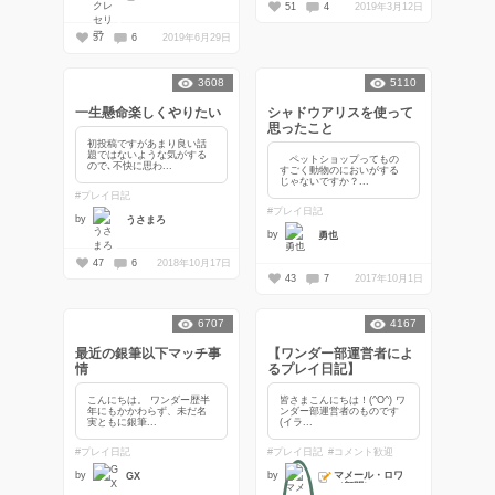
51
4
2019年3月12日
57
6
2019年6月29日
3608
5110
一生懸命楽しくやりたい
シャドウアリスを使って
思ったこと
初投稿ですがあまり良い話
題ではないような気がする
ペットショップってもの
ので､不快に思わ...
すごく動物のにおいがする
じゃないですか？...
#プレイ日記
#プレイ日記
by
うさまろ
by
勇也
47
6
2018年10月17日
43
7
2017年10月1日
6707
4167
最近の銀筆以下マッチ事
【ワンダー部運営者によ
情
るプレイ日記】
こんにちは。 ワンダー歴半
皆さまこんにちは！(^O^) ワ
年にもかかわらず、未だ名
ンダー部運営者のものです
実ともに銀筆...
(イラ...
#プレイ日記
#プレイ日記
#コメント歓迎
マメール・ロワ
by
by
GX
（顧問）