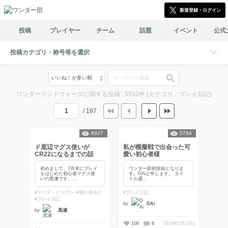
新規登録・ログイン
投稿
プレイヤー
チーム
話題
イベント
公式
投稿カテゴリ・称号等を選択
ワンダーランドウォーズに関する投稿 : 5592件 (カテゴリ：プレイ日記)
/ 187
8927
5794
ド底辺マグス使いが
私が模擬戦で出会った可
CR22になるまでの話
愛い初心者様
初めまして、7月末にプレイ
ワンダー部初投稿となりま
をはじめた初心者マグス使
す。GAiと申します。 タイ
いの黒瀬です。...
トル通...
#マグス・クラウン
#初心者向け
#プレイ日記
#プレイ日記
by
GAi
by
黒瀬
109
8
2019年5月10日