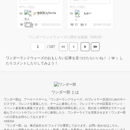
#プレイ日記
#プレイ日記
依田芳人(Yorita
by
by
もみー
Yoshito)
27
20
2021年12月12日
27
0
2019年7月14日
ワンダーランドウォーズに関する投稿 : 5592件
/ 187
ワンダーランドウォーズのおもしろい記事を見つけたらいいね！（
）し
たりコメントしたりしてみよう！
ワンダー部 とは
ワンダー部は、アーケードゲーム「ワンダーランドウォーズ」のプレイヤー交流のためのサー
ビスです。フレンドを募集したり、チームに参加したり、フレンドマッチや設置店イベント・
イベント参加者を募集できます。近隣設置店の仲間を探したり、気の合う仲間同士でチームを
組んでイベントやフレンドマッチに参加したり、ワンダーライフを充実させます！ワンダー部
への入部をお待ちしております！
©SEGA
「ワンダー部」は、株式会社セガ フェイブが運営しております。お問い合わせは
こちら
。
当サイトに掲載されているイラスト・動画・音楽・文章等は、株式会社セガホールディングス