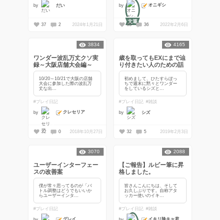
オニギシ
by
by
だい
文筆
37
2
2024年1月21日
35
36
2022年2月6日
3834
4165
ワンダー波乱万丈クソ実
歳を取ってもEXにまで辿
録～大阪店舗大会編～
り付きたい人のための話
10/20～10/21で大阪の店舗
初めまして、ひたすらぼっ
大会に参加した際の波乱万
ちで週末に黙々とワンダー
丈な出...
をしているシズと...
#プレイ日記
#プレイ日記
#雑談
クレセリア
by
by
シズ
32
0
2018年10月27日
32
5
2019年2月3日
3070
2088
ユーザーインターフェー
【ご報告】ルビー筆に昇
スの改善案
格しました。
僕が常々思ってるのが「バ
皆さんこんにちは、そして
トル調整はどうでもいいか
お久しぶりです。自称アタ
らユーザーインタ...
ッカー使いのイキ...
#プレイ日記
#プレイ日記
#雑談
グレイ
イキリ陰キャ君
by
by