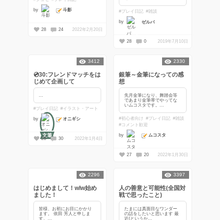
斗影
by
#プレイ日記
#雑談
by
ゼルバ
28
24
2022年2月20日
28
0
2019年7月10日
3412
2330
💿30:フレンドマッチをは
銀筆～金筆になっての感
じめて企画して
想
...
先月金筆になり、舞踏会等
であまり金筆帯でやってな
いムコスタです。...
#プレイ日記
#イラスト・アート
#初心者向け
#プレイ日記
#雑談
オニギシ
by
#コメント歓迎
文筆
ムコスタ
by
28
30
2022年1月4日
27
20
2022年1月30日
2296
3397
はじめまして！wlw始め
人の善意と可能性(全国対
ました！
戦で思ったこと)
皆様、お初にお目にかかり
たまには真面目なワンダー
ます。 依田 芳人と申しま
の話をしたいと思います 最
す。...
近(というか...