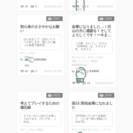
43
9
2019年5月14日
41
0
2019年3月5日
5367
2400
公式
初心者のささやかなお願
金筆になりました…！沢
い
山の方に感謝を！そして
よろしくです！〜今まで
の旅路〜
はじめまして。ほわいとり
ーと申します。昔に少し触
この度、わたくし「かりん
った程度で最近戻...
（KARIN)」は、２０２２
年、８月２０...
#プレイ日記
#エルルカン
#プレイ日記
by
AOKUMA
#推しキャスト
#雑談
#協奏闘技場
KARIN
40
3
2018年7月19日
by
文筆
38
18
2022年8月21日
2025
2935
考えてプレイするための
📀32:英知金筆になれまし
備忘録
た
どうも ロビンばかりを使っ
7月中旬にワンダーを初め
ております、だいです。 こ
て、ワンダー部に登録した
れは...
のが7月...
#プレイ日記
#雑談
#プレイ日記
#イラスト・アート