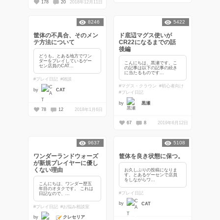
178
20
2018年12月11日
8246
5422
筐体の不具合、そのメン
ド底辺マグス使いが
テ方法について
CR22になるまでの話
後編
どうも。とある地方でワン
ダーをプレイしているゲー
こんにちは、黒瀬です。こ
セン店員のCAT...
の記事は以下の記事の続き
に当たるものです...
#プレイ日記
#雑談
#マグス・クラウン
#初心者向け
by
CAT
#プレイ日記
by
黒瀬
78
12
2018年1月6日
67
8
2019年6月12日
9637
5108
ワンダーランドウォーズ
筐体を良き状態に保つ。
が新規プレイヤーに優し
くない理由
お久しぶりの投稿になりま
す。とあるゲーセンで店員
をしながらワ...
こんにちは、ワンダー歴五
年目のオタクです。 これは
#プレイ日記
日記なので、...
by
CAT
#プレイ日記
#お悩み相談室
クレセリア
by