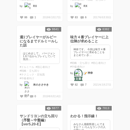
by
by
RX
RX
86
1
2018年3月17日
83
6
2017年8月30日
8641
6382
週1プレイヤーがルビー
味方４番プレイヤーに上
になるまでドルミールし
位陣が求めること
た話
神奈です。 今回は味方４番
プレイヤーに求めることを
はじめまして。 バージョン
まとめていき...
1.6？位からプレイしていて
先日...
#戦略・立ち回り
#初心者向け
#中級者向け
#ドルミール
#初心者向け
#戦略・立ち回り
神奈
by
#テクニック・豆知識
#中級者向け
文筆
82
7
2021年3月27日
by
米のささやき
83
0
2019年6月14日
6677
7813
サンドリヨンの立ち回り
わかる！指示線！
（序盤～中盤編）
【ver5.20-E】
みなさん遊戯祭楽しんでま
すか？ いろんなランクの人
が同じマ...