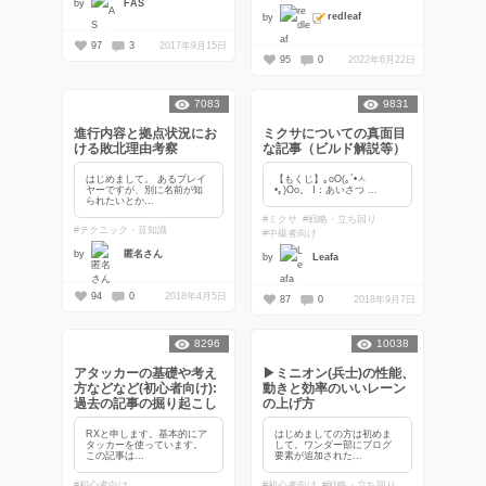
by
FAS
redleaf
by
97
3
2017年9月15日
95
0
2022年6月22日
7083
9831
進行内容と拠点状況にお
ミクサについての真面目
ける敗北理由考察
な記事（ビルド解説等）
はじめまして。 あるプレイ
【もくじ】｡оО(｡´•ㅅ
ヤーですが、別に名前が知
•｡)Оо。 Ⅰ：あいさつ ...
られたいとか...
#ミクサ
#戦略・立ち回り
#テクニック・豆知識
#中級者向け
by
匿名さん
by
Leafa
94
0
2018年4月5日
87
0
2018年9月7日
8296
10038
アタッカーの基礎や考え
▶ミニオン(兵士)の性能、
方などなど(初心者向け):
動きと効率のいいレーン
過去の記事の掘り起こし
の上げ方
RXと申します。基本的にア
はじめましての方は初めま
タッカーを使っています。
して。ワンダー部にブログ
この記事は...
要素が追加された...
#初心者向け
#初心者向け
#戦略・立ち回り