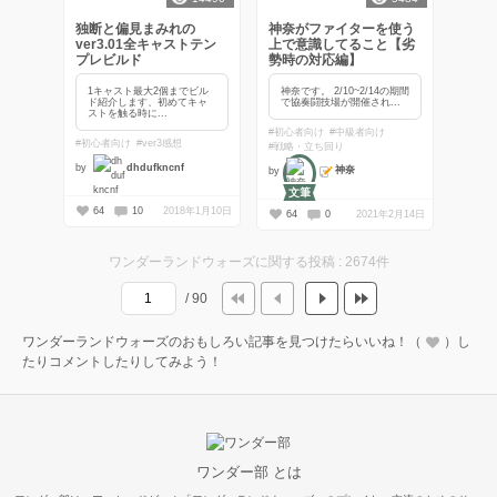
独断と偏見まみれの
神奈がファイターを使う
ver3.01全キャストテン
上で意識してること【劣
プレビルド
勢時の対応編】
1キャスト最大2個までビル
神奈です。 2/10~2/14の期間
ド紹介します、初めてキャ
で協奏闘技場が開催され...
ストを触る時に...
#初心者向け
#中級者向け
#初心者向け
#ver3感想
#戦略・立ち回り
by
dhdufkncnf
神奈
by
文筆
64
10
2018年1月10日
64
0
2021年2月14日
ワンダーランドウォーズに関する投稿 : 2674件
/ 90
ワンダーランドウォーズのおもしろい記事を見つけたらいいね！（
）し
たりコメントしたりしてみよう！
ワンダー部 とは