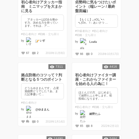
初心者向けアタッカー指
劣勢時に気をつけたいポ
南 ミニマップを大まか
イント（端レーン / 最終
に見る
盤面編）
アタッカーは試合を動か
【もくじ】｡оО(｡´•ㅅ
す力、決める力を持ってい
•｡)Оо。 Ⅰ：あいさつ ...
ます。それは、ア...
#中級者向け
#初心者向け
#初心者向け
#戦略・立ち回り
#戦略・立ち回り
いす
by
by
Leafa
67
2
2018年11月8日
66
0
2018年10月17日
7311
4416
拠点防衛のコツって？判
初心者向けファイター講
断となる５つのポイント
座・これからファイター
を始める人の為に！
どうもゆままんです。 占星
遊戯際どうでした？あ、ま
ほとんどの方、はじめまし
だ記事書いて...
て綾野たふと申します。初
投稿になります。...
#初心者向け
#初心者向け
#戦略・立ち回り
by
@ゆままん
by
綾野たふ
65
0
2018年1月14日
65
8
2022年2月1日
14490
5484