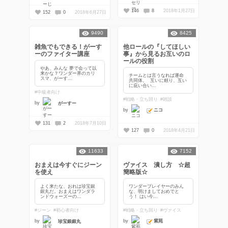
146
8
2018年1月27日
152
0
2018年6月27日
9490
8425
雑魚でもできる！がーす
他ロールの『してほしい
ーのファイター講座
事』から見るお互いのロ
ールの役割
やあ、みんな 夢で会って以
来かな？ワンダー界のカリ
チームとは言うなれば運命
スマ、がーす...
共同体。 互いに頼り、互い
に庇い合い...
#中級者向け
#戦略・立ち回り
#雑談
by
がーすー
ニコ
by
131
2
2018年7月10日
127
0
2018年4月21日
11633
7152
おまえは今すぐにジーン
ヴァイス 潰し方 ☆超
を使え
簡略版☆
よく来たな、おれは珍宝銀
ワンダープレイヤーのみん
銀丸だ。おまえはワンダラ
な、明けましておめでと
ンドウォーズーの...
う！ はい今...
#ジーン
#初心者向け
#戦略・立ち回り
#ヴァイス
紫苑
by
by
珍宝銀銀丸