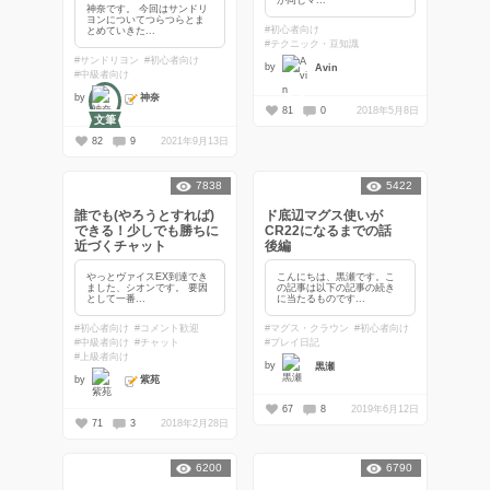
神奈です。 今回はサンドリ
ヨンについてつらつらとま
#初心者向け
とめていきた...
#テクニック・豆知識
#サンドリヨン
#初心者向け
by
Avin
#中級者向け
神奈
by
81
0
2018年5月8日
文筆
82
9
2021年9月13日
7838
5422
誰でも(やろうとすれば)
ド底辺マグス使いが
できる！少しでも勝ちに
CR22になるまでの話
近づくチャット
後編
やっとヴァイスEX到達でき
こんにちは、黒瀬です。こ
ました、シオンです。 要因
の記事は以下の記事の続き
として一番...
に当たるものです...
#初心者向け
#コメント歓迎
#マグス・クラウン
#初心者向け
#中級者向け
#チャット
#プレイ日記
#上級者向け
by
黒瀬
紫苑
by
67
8
2019年6月12日
71
3
2018年2月28日
6200
6790