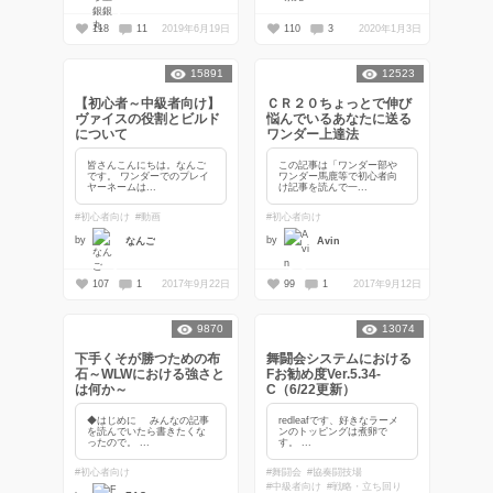
118
11
2019年6月19日
110
3
2020年1月3日
15891
12523
【初心者～中級者向け】
ＣＲ２０ちょっとで伸び
ヴァイスの役割とビルド
悩んでいるあなたに送る
について
ワンダー上達法
皆さんこんにちは。なんご
この記事は「ワンダー部や
です。 ワンダーでのプレイ
ワンダー馬鹿等で初心者向
ヤーネームは...
け記事を読んで一...
#初心者向け
#動画
#初心者向け
by
by
なんご
Avin
107
1
2017年9月22日
99
1
2017年9月12日
9870
13074
下手くそが勝つための布
舞闘会システムにおける
石～WLWにおける強さと
Fお勧め度Ver.5.34-
は何か～
C（6/22更新）
◆はじめに みんなの記事
redleafです、好きなラーメ
を読んでいたら書きたくな
ンのトッピングは煮卵で
ったので。 ...
す。 ...
#初心者向け
#舞闘会
#協奏闘技場
#中級者向け
#戦略・立ち回り