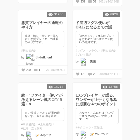
253
52
2021年10月26日
31956
8928
悪質プレイヤーの通報の
ド底辺マグス使いが
やり方
CR22になるまでの話
場外・煽り・捨てゲー等を
初めまして、7月末にプレイ
する悪質プレイヤーの通報
をはじめた初心者マグス使
のやり方です。 ...
いの黒瀬です。...
#初心者向け
#マグス・クラウン
#初心者向け
#プレイ日記
by
dhdufkncnf
by
黒瀬
208
1
2017年9月26日
178
20
2018年12月11日
14218
12756
続・"ファイター使い"が
EX5プレイヤーが語る、
考えるレーン戦のコツ５
ワンダーが上手くなる為
選＋α
に必要な４つのポイント
◇ ご挨拶 こちらの記事の続
みなさんこんにちは ワンダ
きです。 前の記事を最近...
ーオタクのなんごと申しま
す。 ゲー...
#中級者向け
#上級者向け
#テクニック・豆知識
#戦略・立ち回り
クレセリア
by
るあーじ
by