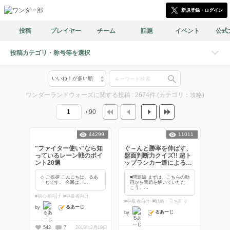
新規登録・ログイン
投稿
プレイヤー
チーム
話題
イベント
公式
投稿カテゴリ・称号等を選択
ワンダーランドウォーズに関する投稿 : 2674件 (カテゴリ：攻略)
/ 90
44299
11011
"ファイター使い"なら知
ぐ～んと勝率を伸ばす、
っているレーン戦のポイ
盤面判断力クイズ!! 超ト
ント20選
ップランカー達による解
説付き!!【アタッカー
編】
◇ ご挨拶 こんにちは、るあ
■問題編 まずは、こちらの動
ーじです。 今回は、...
画から問題を解いていただ
こう。...
#初心者向け
#中級者向け
#中級者向け
#戦略・立ち回り
るあーじ
by
るあーじ
by
542
7
2019年2月19日